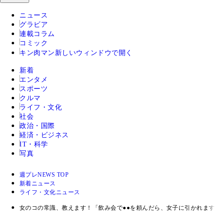
ニュース
グラビア
連載コラム
コミック
キン肉マン
新しいウィンドウで開く
新着
エンタメ
スポーツ
クルマ
ライフ・文化
社会
政治・国際
経済・ビジネス
IT・科学
写真
週プレNEWS TOP
新着ニュース
ライフ・文化ニュース
女のコの常識、教えます！「飲み会で●●を頼んだら、女子に引かれます