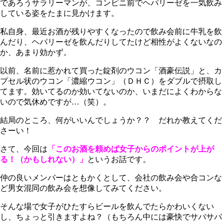
であろうサラリーマンが、コンビニ前でヘパリーゼを一気飲み
している姿をたまに見かけます。
私自身、最近お酒が残りやすくなったので飲み会前に牛乳を飲
んだり、ヘパリーゼを飲んだりしてたけど相性がよくないなの
か、あまり効かず。
以前、名前に惹かれて買った錠剤のウコン「酒豪伝説」と、カ
プセル状のウコン「濃縮ウコン」（ＤＨＣ）をダブルで摂取し
てます。効いてるのか効いてないのか、いまだによくわからな
いので気休めですが…（笑）。
結局のところ、何がいいんでしょうか？？ だれか教えてくだ
さーい！
さて、今回は
「このお酒を頼めば女子からのポイントが上が
る！（かもしれない）」
というお話です。
仲の良いメンバーはともかくとして、会社の飲み会や合コンな
ど男女混同の飲み会を想像してみてください。
そんな場で女子がひたすらビールを飲んでたらかわいくない
し、ちょっと引きますよね？（もちろん中には豪快でサバサバ