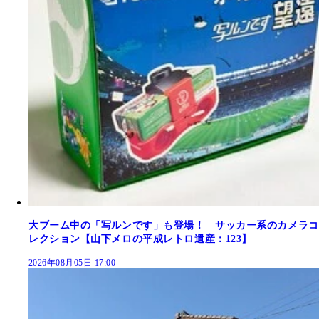
大ブーム中の「写ルンです」も登場！ サッカー系のカメラコ
レクション【山下メロの平成レトロ遺産：123】
2026年08月05日 17:00