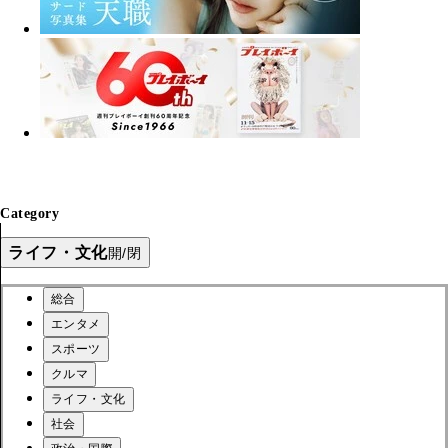
Category
ライフ・文化
開/閉
総合
エンタメ
スポーツ
クルマ
ライフ・文化
社会