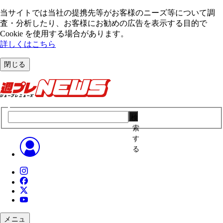
当サイトでは当社の提携先等がお客様のニーズ等について調
査・分析したり、お客様にお勧めの広告を表⽰する⽬的で
Cookie を使⽤する場合があります。
詳しくはこちら
閉じる
検
索
す
る
メニュ