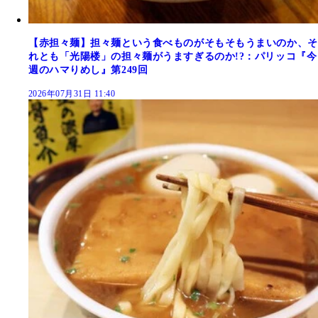
【赤担々麺】担々麺という食べものがそもそもうまいのか、そ
れとも「光陽楼」の担々麺がうますぎるのか!?：パリッコ『今
週のハマりめし』第249回
2026年07月31日 11:40