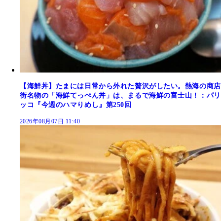
【海鮮丼】たまには日常から外れた贅沢がしたい。熱海の商店
街名物の「海鮮てっぺん丼」は、まるで海鮮の富士山！：パリ
ッコ『今週のハマりめし』第250回
2026年08月07日 11:40