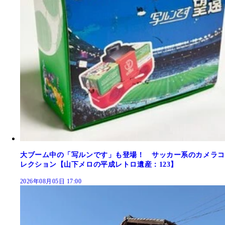
大ブーム中の「写ルンです」も登場！ サッカー系のカメラコ
レクション【山下メロの平成レトロ遺産：123】
2026年08月05日 17:00