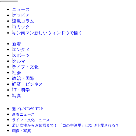
ニュース
グラビア
連載コラム
コミック
キン肉マン
新しいウィンドウで開く
新着
エンタメ
スポーツ
クルマ
ライフ・文化
社会
政治・国際
経済・ビジネス
IT・科学
写真
週プレNEWS TOP
新着ニュース
ライフ・文化ニュース
若い女性からお姉様まで！ 「コの字酒場」はなぜ今愛される？
画像・写真