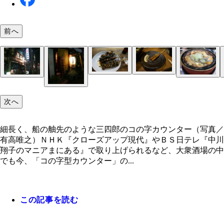
前へ
細長く、船の舳先のような三四郎のコの字カウンタ
ほさかやの“ひととおり”。「からくり」「きも」「
しょうちゃんの「皮」
（写真／有高唯之）
れ」「かしら」の４本セット
次へ
『三四郎』東京都墨田区江東橋３－５－４ ℡０３
三四郎のどじょう鍋
三四郎の五色芋
６３３－０３４６ 営業時間:１７時から２２時ま
日） １２時３０分から１８時まで（土曜） 日曜、
細長く、船の舳先のような三四郎のコの字カウンター（写真／
み
有高唯之）ＮＨＫ『クローズアップ現代』やＢＳ日テレ『中川
翔子のマニアまにある』で取り上げられるなど、大衆酒場の中
『焼鳥 しょうちゃん』東京都新宿区若宮町１６
でも今、「コの字型カウンター」の...
℡０３－３２３５－５７１９ 営業時間:１８時か
時まで。祝日、連休等のある月曜休み
この記事を読む