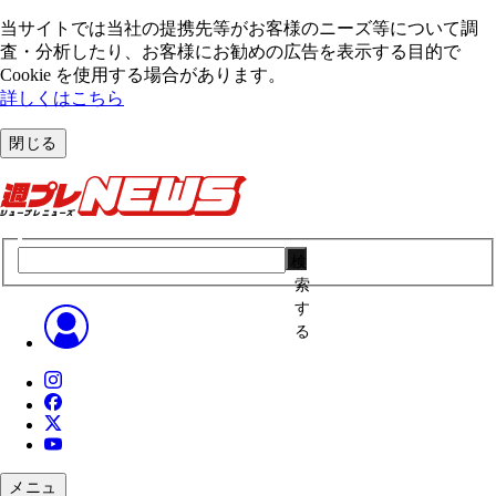
当サイトでは当社の提携先等がお客様のニーズ等について調
査・分析したり、お客様にお勧めの広告を表⽰する⽬的で
Cookie を使⽤する場合があります。
詳しくはこちら
閉じる
検
索
す
る
メニュ