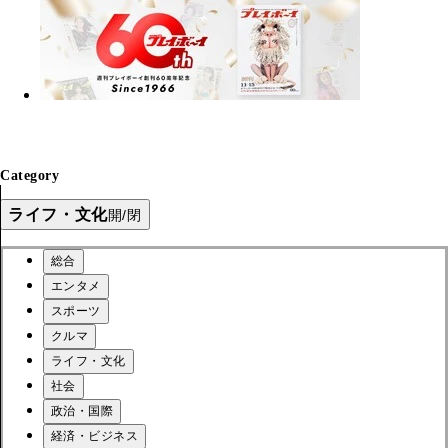
Category
ライフ・文化
開/閉
総合
エンタメ
スポーツ
クルマ
ライフ・文化
社会
政治・国際
経済・ビジネス