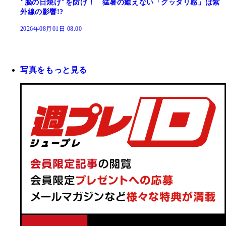
"脳の日焼け"を防げ！ 猛暑の癒えない「グッタリ感」は紫
外線の影響!?
2026年08月01日 08:00
写真をもっと見る