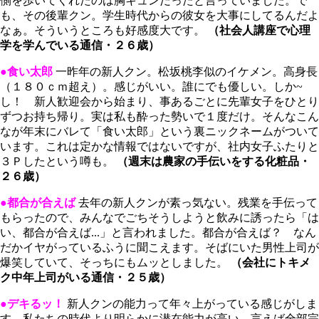
側を歩いてくれたのは胸キュンだったと言っていました。で
も、その後輩クン。学生時代からの彼女を大事にしてるんだよ
なぁ。そういうところも好感度大です。
（社会人講座で心理
学を学んでいる通信・２６歳）
●食い太郎
一昨年の新人クン。松坂桃李似のイケメン。高身長
（１８０ｃｍ超え）。感じがいい。誰にでも優しい。しか~
し！ 新人歓迎会から始まり、事あるごとに先輩女子をひとり
ずつお持ち帰り。実は私も酔った勢いで１度だけ。そんなこん
なが年末にバレて「食い太郎」という裏ニックネームがついて
います。これは定かな情報ではないですが、社内女子ふたりと
３Ｐしたという噂も。
（週末は農家の手伝いをする化粧品・
２６歳）
●都合が合えば
去年の新人クンが素っ気ない。残業を手伝って
もらったので、みんなでごちそうしようと飲みに誘ったら「は
い、都合が合えば...」と言われました。都合が合えば？ なん
だかイヤがっているふうに聞こえます。そばにいた男性上司が
爆笑していて、そっちにもムッとしました。
（会社にトキメ
ク中年上司がいる通信・２５歳）
●デキるッ！
新人クンの能力って年々上がっている感じがしま
す。私たちの時代より明らかに潜在能力が高い。言えば全部完