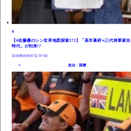
4
【#佐藤優のシン世界地図探索172】「高市幕府≒三代将軍家光
時代」が到来!?
2026年08月07日 07:00
政治・国際