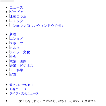
ニュース
グラビア
連載コラム
コミック
キン肉マン
新しいウィンドウで開く
新着
エンタメ
スポーツ
クルマ
ライフ・文化
社会
政治・国際
経済・ビジネス
IT・科学
写真
週プレNEWS TOP
新着ニュース
ライフ・文化ニュース
女子心をくすぐる？ 私の周りのちょっと変わった後輩クン