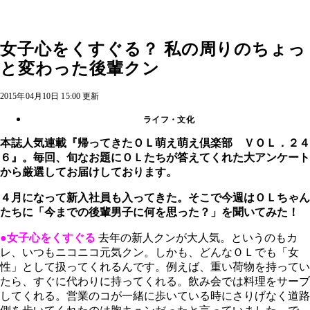
女子心をくすぐる？ 私の周りのちょっ
と変わった後輩クン
2015年04月10日 15:00 更新
ライフ・文化
本誌人気連載『帰ってきたＯＬ萌え萌え倶楽部 ＶＯＬ．２４
６』。毎回、旬なお題にＯＬたちが答えてくれた大アンケート
から厳選してお届けしております。
４月になって新入社員も入ってきた。そこで今週はＯＬちゃん
たちに「今までの後輩男子に何を思った？」を聞いてみた！
●女子心をくすぐる
去年の新人クンが大人気。というのもカ
レ、いつもニコニコ元気クン。しかも、どんなＯＬでも「女
性」として扱ってくれるんです。例えば、重い荷物を持ってい
たら、すぐに代わりに持ってくれる。飲み会では料理をサーブ
してくれる。営業のコが一緒に歩いている時にさりげなく道路