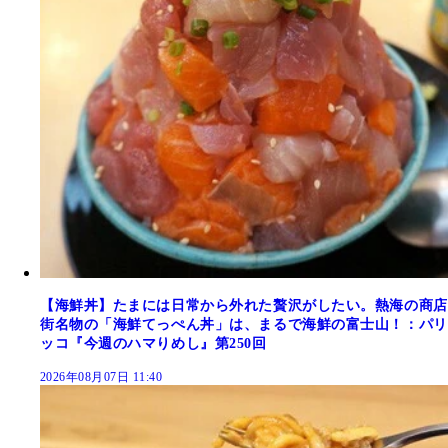
【海鮮丼】たまには日常から外れた贅沢がしたい。熱海の商店
街名物の「海鮮てっぺん丼」は、まるで海鮮の富士山！：パリ
ッコ『今週のハマりめし』第250回
2026年08月07日 11:40