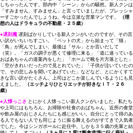
しちゃったんです。部内中「シーン」からの騒然。新人クンは
「すみません、すみません」と言っていましたが、プレッシャ
ーすごかったんでしょうね。今は立派な営業マンです。
（理
想の人はドラキュラの不動産・２５歳）
●
遅刻魔
遅刻ばかりしている新人クンがいたのですが、その言
い訳がいちいちすごい。「ペットの犬」から始まって「猫」
「鳥」が死んでしまい、最後は「サル」とか言いだして
（笑）。「ガスの調子が悪くて修理に来る」「道に迷っている
おばあちゃんの道案内をした」「ホームで靴を片方落とした」
「空がきれいだったので見とれていた」「子供が泣いていたの
で、その悲しみを聞いてあげていた」などなど、とにかくすて
きな言い訳がたくさん。上司はどこか楽しんでいるようにも見
えました。
（エッチよりひとりエッチが好きなＩＴ・２６
歳）
●人懐っこさ
とにかく人懐っこい新人クンがいました。私たち
や上司にはもちろん、お掃除や社食のおばちゃん、近所の食堂
や飲み屋のおじさんたちにも感じがいい。自分にとって得のあ
る人でもない人でも同じように振る舞えるのがすてきで人気者
でした。今はシンガポールに赴任中。しかも３５歳の先輩と結
婚して！ すごい！
（３ヵ月に１度は断食道場に行く商社・