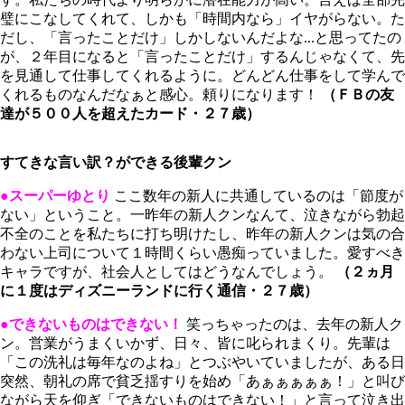
璧にこなしてくれて、しかも「時間内なら」イヤがらない。た
だし、「言ったことだけ」しかしないんだよな...と思ってたの
が、２年目になると「言ったことだけ」するんじゃなくて、先
を見通して仕事してくれるように。どんどん仕事をして学んで
くれるものなんだなぁと感心。頼りになります！
（ＦＢの友
達が５００人を超えたカード・２７歳）
すてきな言い訳？ができる後輩クン
●スーパーゆとり
ここ数年の新人に共通しているのは「節度が
ない」ということ。一昨年の新人クンなんて、泣きながら勃起
不全のことを私たちに打ち明けたし、昨年の新人クンは気の合
わない上司について１時間くらい愚痴っていました。愛すべき
キャラですが、社会人としてはどうなんでしょう。
（２ヵ月
に１度はディズニーランドに行く通信・２７歳）
●できないものはできない！
笑っちゃったのは、去年の新人ク
ン。営業がうまくいかず、日々、皆に叱られまくり。先輩は
「この洗礼は毎年なのよね」とつぶやいていましたが、ある日
突然、朝礼の席で貧乏揺すりを始め「あぁぁぁぁぁ！」と叫び
ながら天を仰ぎ「できないものはできない！」と言って泣き出