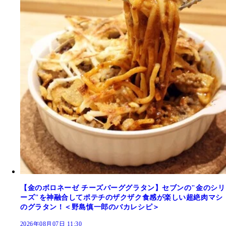
【金のボロネーゼ チーズバーググラタン】セブンの"金のシリ
ーズ"を神融合してポテチのザクザク食感が楽しい超絶肉マシ
のグラタン！＜野島慎一郎のバカレシピ＞
2026年08月07日 11:30