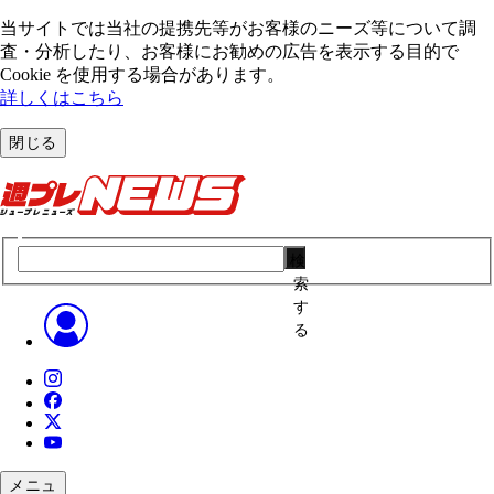
当サイトでは当社の提携先等がお客様のニーズ等について調
査・分析したり、お客様にお勧めの広告を表⽰する⽬的で
Cookie を使⽤する場合があります。
詳しくはこちら
閉じる
検
索
す
る
メニュ