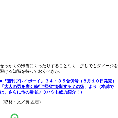
せっかくの帰省にぐったりすることなく、少しでもダメージを
避ける知識を持っておくべきか。
■『週刊プレイボーイ』３４・３５合併号（８月１０日発売）
「
大人の男を磨く修行“帰省”を制する７の術
」より（本誌で
は、さらに他の帰省ノウハウも総力紹介！）
（取材・文／黄 孟志）