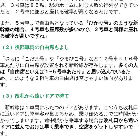
席、３号車は８５席。駅のホームに同じ人数の行列ができてい
たら、２号車に並ぶと座れる確率が高くなるわけです。
また、５号車まで自由席となっている
『ひかり号』のような新
幹線の場合、４号車も座席数が多いので、２号車と同様に座れ
る確率が高いですね
」
（２）後部車両の自由席もよし
「さらに『こだま号』や『やまびこ号』など１２号車～１６号
車あたりに自由席が設置される新幹線が存在します。
多くの人
は『自由席といえば１~５号車あたり』と思い込んでいる
た
め、このような２桁号車の自由席は空きやすい傾向がありま
す」
（３）改札から遠いドアで待て
「新幹線は１車両にふたつのドアがあります。このうち改札口
に近いドアは降車客が集まるため、乗り始めるまでに時間がか
かってしまいます。途中駅から乗車する場合は
改札口から遠い
ドアに並んでおけば早く乗車でき、空席をゲットしやすい
で
す」