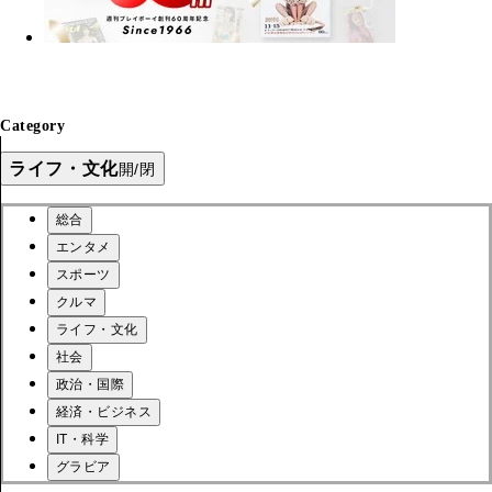
Category
ライフ・文化
開/閉
総合
エンタメ
スポーツ
クルマ
ライフ・文化
社会
政治・国際
経済・ビジネス
IT・科学
グラビア