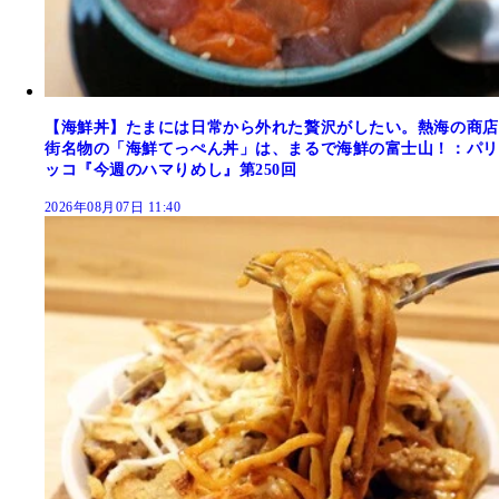
【海鮮丼】たまには日常から外れた贅沢がしたい。熱海の商店
街名物の「海鮮てっぺん丼」は、まるで海鮮の富士山！：パリ
ッコ『今週のハマりめし』第250回
2026年08月07日 11:40