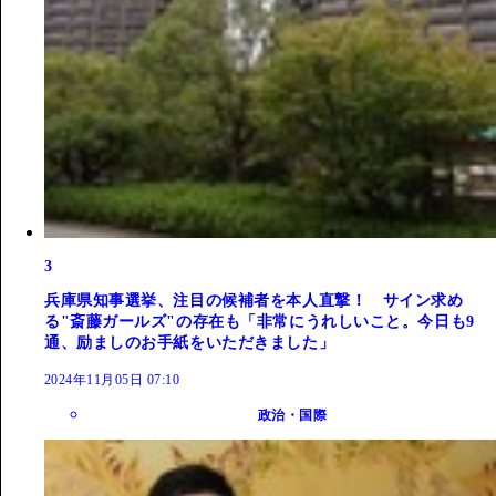
3
兵庫県知事選挙、注目の候補者を本人直撃！ サイン求め
る"斎藤ガールズ"の存在も「非常にうれしいこと。今日も9
通、励ましのお手紙をいただきました」
2024年11月05日 07:10
政治・国際