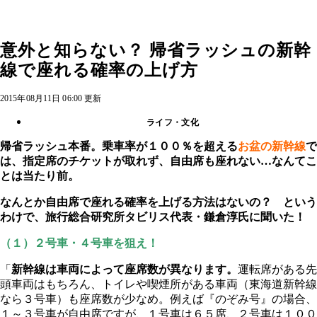
意外と知らない？ 帰省ラッシュの新幹
線で座れる確率の上げ方
2015年08月11日 06:00 更新
ライフ・文化
帰省ラッシュ本番。乗車率が１００％を超える
お盆の新幹線
で
は、指定席のチケットが取れず、自由席も座れない…なんてこ
とは当たり前。
なんとか自由席で座れる確率を上げる方法はないの？ という
わけで、旅行総合研究所タビリス代表・鎌倉淳氏に聞いた！
（１）２号車・４号車を狙え！
「
新幹線は車両によって座席数が異なります。
運転席がある先
頭車両はもちろん、トイレや喫煙所がある車両（東海道新幹線
なら３号車）も座席数が少なめ。例えば『のぞみ号』の場合、
１～３号車が自由席ですが、１号車は６５席、２号車は１００