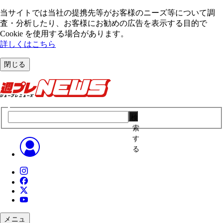
当サイトでは当社の提携先等がお客様のニーズ等について調
査・分析したり、お客様にお勧めの広告を表⽰する⽬的で
Cookie を使⽤する場合があります。
詳しくはこちら
閉じる
検
索
す
る
メニュ