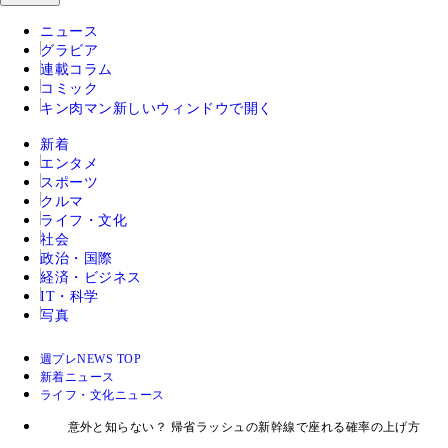
ニュース
グラビア
連載コラム
コミック
キン肉マン
新しいウィンドウで開く
新着
エンタメ
スポーツ
クルマ
ライフ・文化
社会
政治・国際
経済・ビジネス
IT・科学
写真
週プレNEWS TOP
新着ニュース
ライフ・文化ニュース
意外と知らない？ 帰省ラッシュの新幹線で座れる確率の上げ方