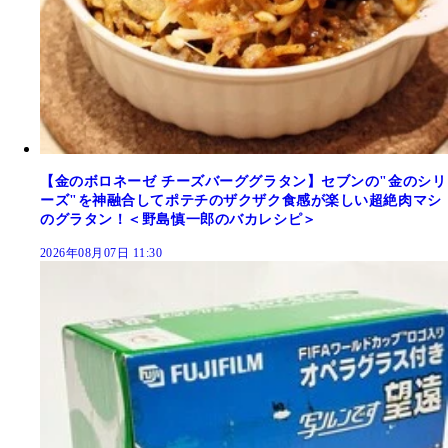
【金のボロネーゼ チーズバーググラタン】セブンの"金のシリ
ーズ"を神融合してポテチのザクザク食感が楽しい超絶肉マシ
のグラタン！＜野島慎一郎のバカレシピ＞
2026年08月07日 11:30