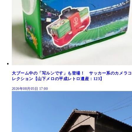
大ブーム中の「写ルンです」も登場！ サッカー系のカメラコ
レクション【山下メロの平成レトロ遺産：123】
2026年08月05日 17:00