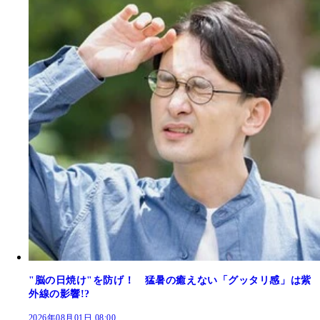
"脳の日焼け"を防げ！ 猛暑の癒えない「グッタリ感」は紫
外線の影響!?
2026年08月01日 08:00