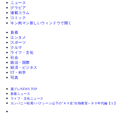
ニュース
グラビア
連載コラム
コミック
キン肉マン
新しいウィンドウで開く
新着
エンタメ
スポーツ
クルマ
ライフ・文化
社会
政治・国際
経済・ビジネス
IT・科学
写真
週プレNEWS TOP
新着ニュース
ライフ・文化ニュース
カンパニー松尾×バクシーシ山下の"ＡＶ史"白熱教室～９０年代編【１】