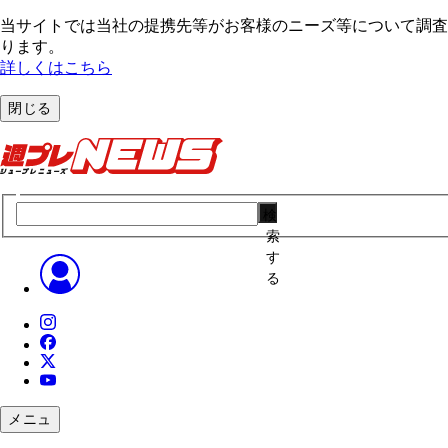
当サイトでは当社の提携先等がお客様のニーズ等について調査・
ります。
詳しくはこちら
閉じる
検
索
す
る
メニュ