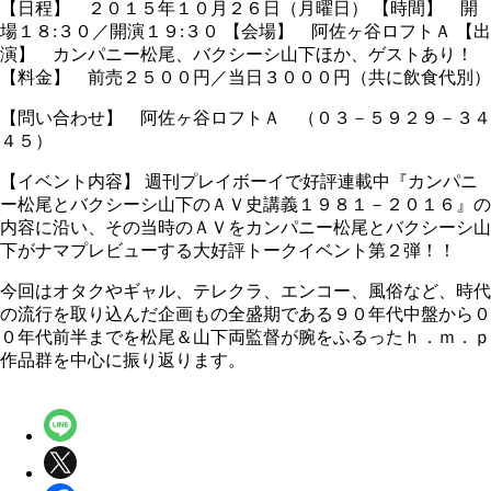
【日程】 ２０１５年１０月２６日（月曜日） 【時間】 開
場１８:３０／開演１９:３０ 【会場】 阿佐ヶ谷ロフトＡ 【出
演】 カンパニー松尾、バクシーシ山下ほか、ゲストあり！
【料金】 前売２５００円／当日３０００円（共に飲食代別）
【問い合わせ】 阿佐ヶ谷ロフトＡ （０３－５９２９－３４
４５）
【イベント内容】 週刊プレイボーイで好評連載中『カンパニ
ー松尾とバクシーシ山下のＡＶ史講義１９８１－２０１６』の
内容に沿い、その当時のＡＶをカンパニー松尾とバクシーシ山
下がナマプレビューする大好評トークイベント第２弾！！
今回はオタクやギャル、テレクラ、エンコー、風俗など、時代
の流行を取り込んだ企画もの全盛期である９０年代中盤から０
０年代前半までを松尾＆山下両監督が腕をふるったｈ．ｍ．ｐ
作品群を中心に振り返ります。