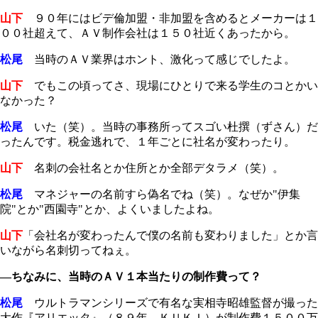
山下
９０年にはビデ倫加盟・非加盟を含めるとメーカーは１
００社超えて、ＡＶ制作会社は１５０社近くあったから。
松尾
当時のＡＶ業界はホント、激化って感じでしたよ。
山下
でもこの頃ってさ、現場にひとりで来る学生のコとかい
なかった？
松尾
いた（笑）。当時の事務所ってスゴい杜撰（ずさん）だ
ったんです。税金逃れで、１年ごとに社名が変わったり。
山下
名刺の会社名とか住所とか全部デタラメ（笑）。
松尾
マネジャーの名前すら偽名でね（笑）。なぜか"伊集
院"とか"西園寺"とか、よくいましたよね。
山下
「会社名が変わったんで僕の名前も変わりました」とか言
いながら名刺切ってねぇ。
―ちなみに、当時のＡＶ１本当たりの制作費って？
松尾
ウルトラマンシリーズで有名な実相寺昭雄監督が撮った
大作『アリエッタ』（８９年、ＫＵＫＩ）が制作費１５００万