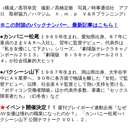
（構成／黒羽幸宏 撮影／髙橋定敬 写真／時事通信社 アフ
ロ 取材協力／ハマジム ｈ．ｍ．ｐ Ｖ＆Ｒプランニング）
※この対談のバックナンバー、最新記事はこちら！
●カンパニー松尾
１９６５年生まれ、愛知県出身。８７年に
童貞のままＶ＆Ｒへ入社し、翌年に監督デビュー。代表作は
『私を女優にして下さい』シリーズ。『劇場版テレクラキャノ
ンボール２０１３』『劇場版 ＢｉＳキャノンボール２０１
４』が社会現象的大ヒット
●バクシーシ山下
１９６７年生まれ、岡山県出身。大学在学
中にＡＶ業界へ。９０年に各方面で物議を醸した『女犯』で監
督デビュー。以降、社会派ＡＶ監督として熱い支持を受ける。
『ボディコン労働者階級』ほか代表作多数。著書に『セックス
障害者たち』（幻冬舎）など
★
イベント開催決定！！
週刊プレイボーイ連動企画『なぜ
AV女優は憧れの職業になったのか？』 「カンパニー松尾×バ
クシーシ山下 公開ナマトーク ＶＯＬ．２」