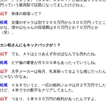
円っていう最高額で話題になってましたけどねぇ。
山下
単体の相場って？
松尾
女優のギャラは別で２００万円から３００万円ってとこ
かな。僕や山ちゃんの現場費は６０万円とか７０万円とか
（笑）。
カン松さんにもキックバックが！？
山下
でも、ＡＶはとりあえず出せばなんでも売れたね。
松尾
ビデ倫の審査が月５００本もあったっていうしね。
山下
大手メーカーは毎月、札束刷ってるような感じだったん
じゃないかなぁ。
松尾
Ｖ＆Ｒでいうと、一応の粗利ノルマは月２千万円でした
けど、４本でその数字をクリアしてました。
山下
つまり、１本５００万円の粗利があったんですよ。