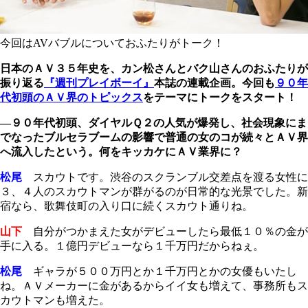
今回はAVバブルについておふたりがトーク！
日本のＡＶ３５年史を、カン松さんとバク山さんのおふたりが
振り返る
『週刊プレイボーイ』
本誌の連載企画。今回も
９０年
代初頭のＡＶ界のトピックス
をテーマにトークをスタート！
―９０年代初頭、ダイヤルＱ２の人気が爆発し、社会現象にま
でなったブルセラブームの影響で普通の女のコが続々とＡＶ界
へ流入したという。何をキッカケにＡＶ業界に？
松尾
スカウトです。渋谷のスクランブル交差点を渡る女性に
３、４人のスカウトマンが群がるのが日常的な光景でした。新
宿なら、歌舞伎町の入り口に続くスカウト通りね。
山下
自分がつかまえた女がデビューしたら最低１０％の金が
手に入る。１億円デビューなら１千万円だからねぇ。
松尾
ギャラが５００万円とか１千万円とかの女優もいたし
ね。ＡＶメーカーに金があるからイイ女も増えて、事務所もス
カウトマンも増えた。