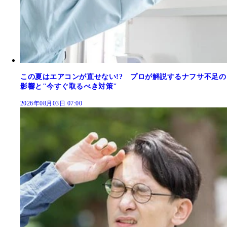
この夏はエアコンが直せない!? プロが解説するナフサ不足の
影響と"今すぐ取るべき対策"
2026年08月03日 07:00