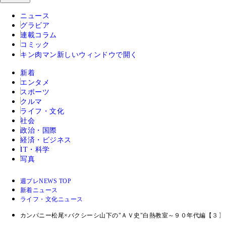
ニュース
グラビア
連載コラム
コミック
キン肉マン
新しいウィンドウで開く
新着
エンタメ
スポーツ
クルマ
ライフ・文化
社会
政治・国際
経済・ビジネス
IT・科学
写真
週プレNEWS TOP
新着ニュース
ライフ・文化ニュース
カンパニー松尾×バクシーシ山下の"ＡＶ史"白熱教室～９０年代編【３】