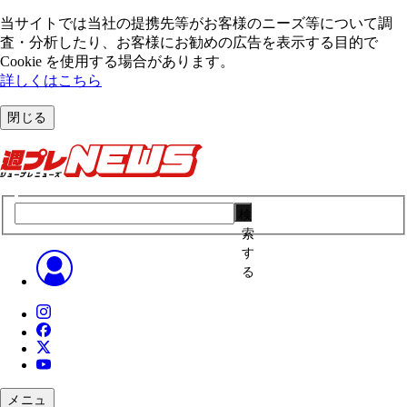
当サイトでは当社の提携先等がお客様のニーズ等について調
査・分析したり、お客様にお勧めの広告を表⽰する⽬的で
Cookie を使⽤する場合があります。
詳しくはこちら
閉じる
検
索
す
る
メニュ