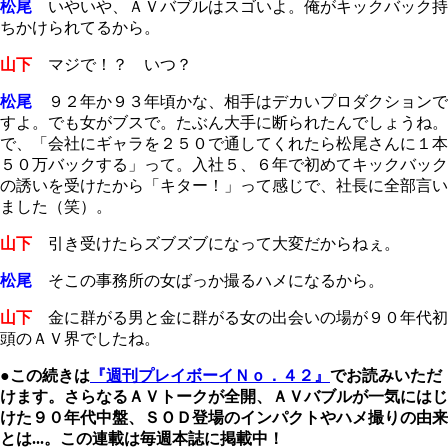
松尾
いやいや、ＡＶバブルはスゴいよ。俺がキックバック持
ちかけられてるから。
山下
マジで！？ いつ？
松尾
９２年か９３年頃かな、相手はデカいプロダクションで
すよ。でも女がブスで。たぶん大手に断られたんでしょうね。
で、「会社にギャラを２５０で通してくれたら松尾さんに１本
５０万バックする」って。入社５、６年で初めてキックバック
の誘いを受けたから「キター！」って感じで、社長に全部言い
ました（笑）。
山下
引き受けたらズブズブになって大変だからねぇ。
松尾
そこの事務所の女ばっか撮るハメになるから。
山下
金に群がる男と金に群がる女の出会いの場が９０年代初
頭のＡＶ界でしたね。
●この続きは
『週刊プレイボーイＮｏ．４２』
でお読みいただ
けます。さらなるＡＶトークが全開、ＡＶバブルが一気にはじ
けた９０年代中盤、ＳＯＤ登場のインパクトやハメ撮りの由来
とは...。この連載は毎週本誌に掲載中！