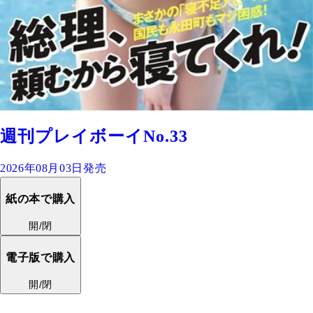
週刊プレイボーイNo.33
2026年08月03日発売
紙の本で購入
開/閉
電子版で購入
開/閉