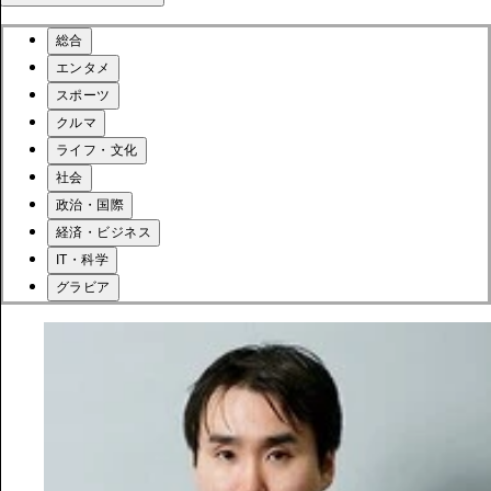
総合
エンタメ
スポーツ
クルマ
ライフ・文化
社会
政治・国際
経済・ビジネス
IT・科学
グラビア