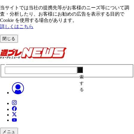
当サイトでは当社の提携先等がお客様のニーズ等について調
査・分析したり、お客様にお勧めの広告を表⽰する⽬的で
Cookie を使⽤する場合があります。
詳しくはこちら
閉じる
検
索
す
る
メニュ