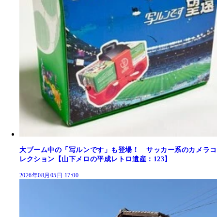
大ブーム中の「写ルンです」も登場！ サッカー系のカメラコ
レクション【山下メロの平成レトロ遺産：123】
2026年08月05日 17:00