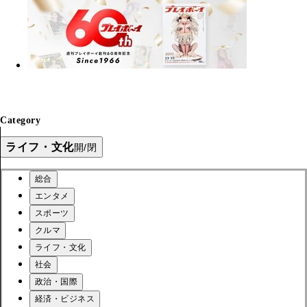
Category
ライフ・文化
開/閉
総合
エンタメ
スポーツ
クルマ
ライフ・文化
社会
政治・国際
経済・ビジネス