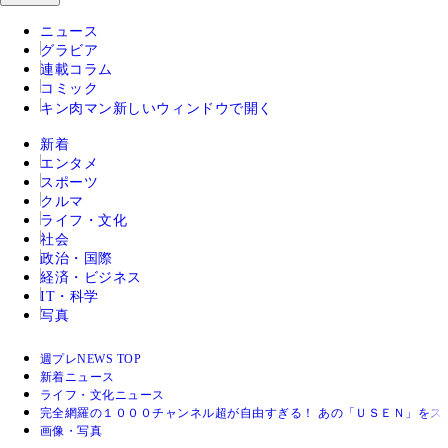
ニュース
グラビア
連載コラム
コミック
キン肉マン
新しいウィンドウで開く
新着
エンタメ
スポーツ
クルマ
ライフ・文化
社会
政治・国際
経済・ビジネス
IT・科学
写真
週プレNEWS TOP
新着ニュース
ライフ・文化ニュース
完全網羅の１０００チャンネル超が自由すぎる！ あの「ＵＳＥＮ」をス
画像・写真