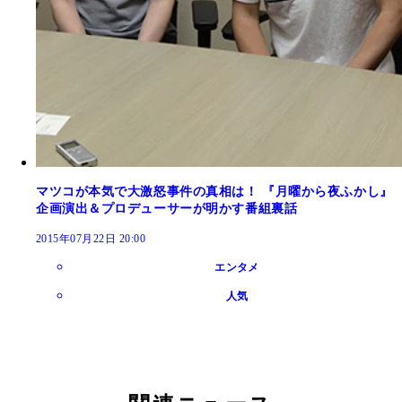
マツコが本気で大激怒事件の真相は！ 『月曜から夜ふかし』
企画演出＆プロデューサーが明かす番組裏話
2015年07月22日 20:00
エンタメ
人気