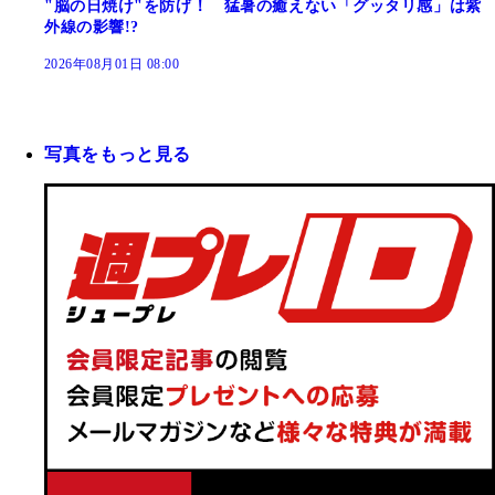
"脳の日焼け"を防げ！ 猛暑の癒えない「グッタリ感」は紫
外線の影響!?
2026年08月01日 08:00
写真をもっと見る