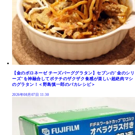
【金のボロネーゼ チーズバーググラタン】セブンの"金のシリ
ーズ"を神融合してポテチのザクザク食感が楽しい超絶肉マシ
のグラタン！＜野島慎一郎のバカレシピ＞
2026年08月07日 11:30