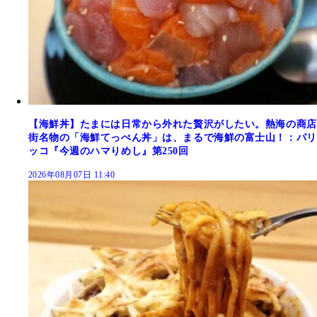
【海鮮丼】たまには日常から外れた贅沢がしたい。熱海の商店
街名物の「海鮮てっぺん丼」は、まるで海鮮の富士山！：パリ
ッコ『今週のハマりめし』第250回
2026年08月07日 11:40