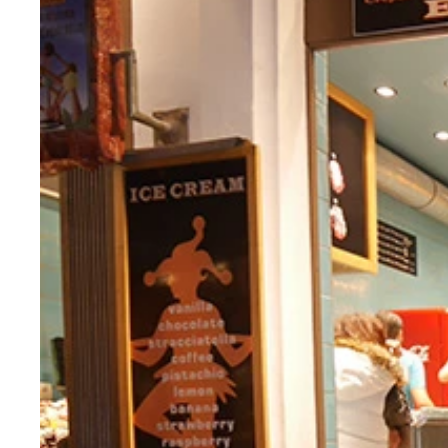
観光客で大渋滞のビートルズの伝説のレコジャケＡ
シーシャの煙をくゆらす人がいっぱい。楽しＳＯ．
ある宿の壁。海外のホステルではロックのポスター
フィッシュアンドチップス。大量ポテトで胃が埋め
駅前にドーンと貫録のラウンドハウス
ファッションモンスターのきゃりーコスをする女の
建築が美しい街中にはウットリするが、物価の高さ
イギリスと言えばアンダーグランドのマーク！工事
もう見慣れた３段ベッド。南京虫の気配がないか念
赤い電話ボックスがいっぱいの街中。これがもしも
ペルシャ語で溢れていて何が書かれているのかさっ
パステルヘアカラーや個性的ファッションの人たち
ピンク頭のきゃりーちゃん。アンケートに答えると