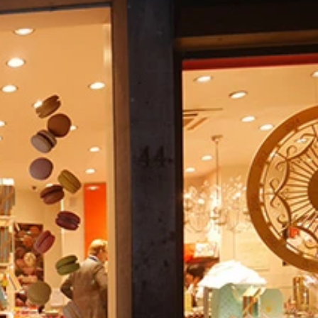
にひかれるよ
いしちゃうよ
堪能♪