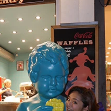
ＢＢＥＹ ＲＯＡＤ（アビーロード）。駆け足で渡らなきゃ車
ＹＡ．ＮＡ
が貼られている宿がけっこう多い
尽くされる～
子。と発疹モンスターのマリーシャ
にはガックリくる
中の壁がオッシャレー☆
入りにチェック
ボックスならのび太のように「物価が非常に安い世界」をお願
ぱり
であふれてました。私もカラフルヘアにしたいなー
もらえる握らないおむすび「おにぎらず」で久々の日本の味も