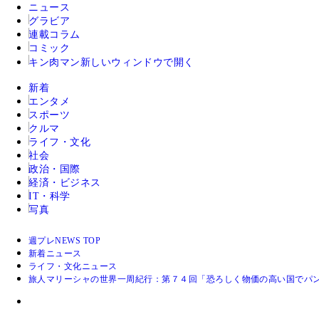
ニュース
グラビア
連載コラム
コミック
キン肉マン
新しいウィンドウで開く
新着
エンタメ
スポーツ
クルマ
ライフ・文化
社会
政治・国際
経済・ビジネス
IT・科学
写真
週プレNEWS TOP
新着ニュース
ライフ・文化ニュース
旅人マリーシャの世界一周紀行：第７４回「恐ろしく物価の高い国でパ