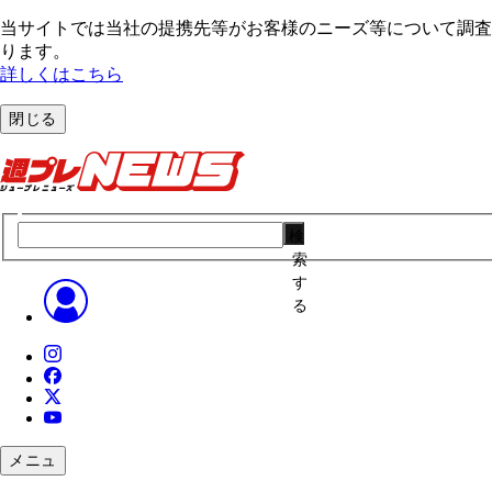
当サイトでは当社の提携先等がお客様のニーズ等について調査・
ります。
詳しくはこちら
閉じる
検
索
す
る
メニュ