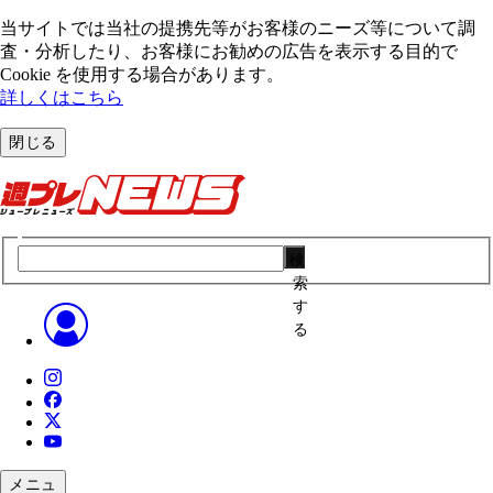
当サイトでは当社の提携先等がお客様のニーズ等について調
査・分析したり、お客様にお勧めの広告を表⽰する⽬的で
Cookie を使⽤する場合があります。
詳しくはこちら
閉じる
検
索
す
る
メニュ