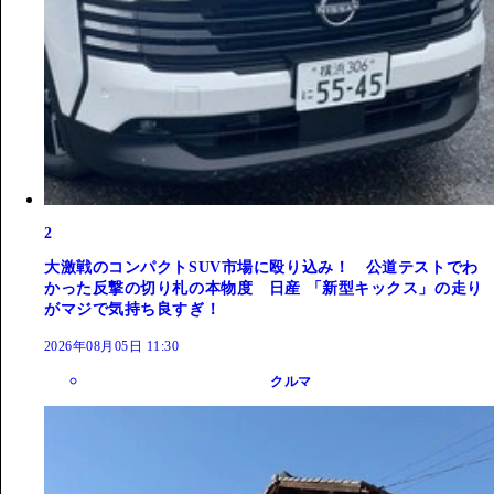
2
大激戦のコンパクトSUV市場に殴り込み！ 公道テストでわ
かった反撃の切り札の本物度 日産 「新型キックス」の走り
がマジで気持ち良すぎ！
2026年08月05日 11:30
クルマ