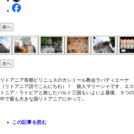
前へ
リトアニア首都ビリニュスのカシミール教会
次へ
夜明けの門。チャペルは、１６世紀に外敵の攻撃か
まるで図書館のようなビールバー「Ａｌａｕｓ Ｂ
ビールメニューが分厚い本になっていて細かい情報
ヴィリニュスのタウンホール
気球が優雅に空を飛ぶヴィリニュスの街中
ホステルで働くリストニア男性。子供がいたけど恥
カウナスにあった何かを訴えかける銅像
宿の壁。宿泊客が描いていったんだそうだけど、ま
ラスタカラーなリトアニアの国旗
他に唯一行きたかった「悪魔博物館」もお休みでし
カウナスの聖ミカエル教会
を守り、旅行者を祝福することを目的に作られたそ
ｌｉｏｔｅｋａ」でビールを学ぼう
っている
しがって写真ＮＧでした
だ行ったことない国がいっぱい
外観、地味めです・ 笑
リトアニア首都ビリニュスのカシミール教会ラバディエーナ
（リトアニア語でこんにちわ）！ 旅人マリーシャです。エス
トニア・ラトビアと旅したバルト三国もいよいよ最後、３つの
中で最も大きな国リトアニアにやって...
この記事を読む