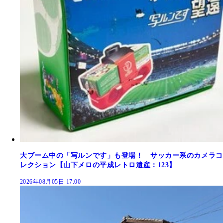
大ブーム中の「写ルンです」も登場！ サッカー系のカメラコ
レクション【山下メロの平成レトロ遺産：123】
2026年08月05日 17:00