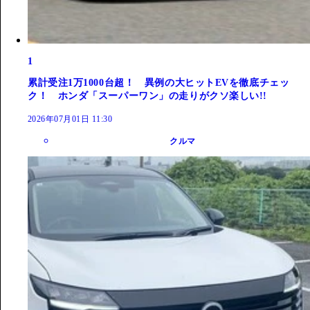
1
累計受注1万1000台超！ 異例の大ヒットEVを徹底チェッ
ク！ ホンダ「スーパーワン」の走りがクソ楽しい!!
2026年07月01日 11:30
クルマ