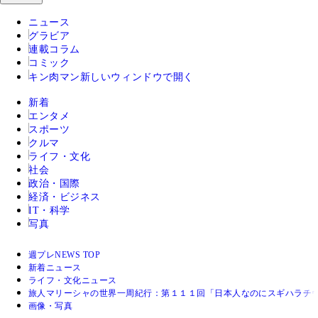
ニュース
グラビア
連載コラム
コミック
キン肉マン
新しいウィンドウで開く
新着
エンタメ
スポーツ
クルマ
ライフ・文化
社会
政治・国際
経済・ビジネス
IT・科学
写真
週プレNEWS TOP
新着ニュース
ライフ・文化ニュース
旅人マリーシャの世界一周紀行：第１１１回「日本人なのにスギハラチウ
画像・写真