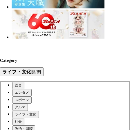
Category
ライフ・文化
開/閉
総合
エンタメ
スポーツ
クルマ
ライフ・文化
社会
政治・国際