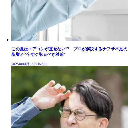
この夏はエアコンが直せない!? プロが解説するナフサ不足の
影響と"今すぐ取るべき対策"
2026年08月03日 07:00