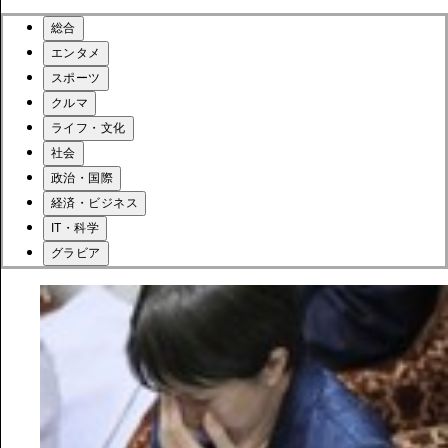
総合
エンタメ
スポーツ
クルマ
ライフ・文化
社会
政治・国際
経済・ビジネス
IT・科学
グラビア