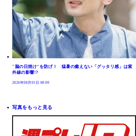
"脳の日焼け"を防げ！ 猛暑の癒えない「グッタリ感」は紫
外線の影響!?
2026年08月01日 08:00
写真をもっと見る