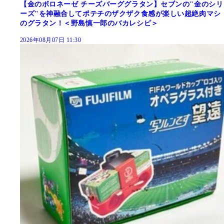
【金のボロネーゼ チーズバーググラタン】セブンの"金のシリ
ーズ"を神融合してポテチのザクザク食感が楽しい超絶肉マシ
のグラタン！＜野島慎一郎のバカレシピ＞
2026年08月07日 11:30