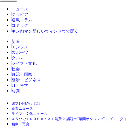
ニュース
グラビア
連載コラム
コミック
キン肉マン
新しいウィンドウで開く
新着
エンタメ
スポーツ
クルマ
ライフ・文化
社会
政治・国際
経済・ビジネス
IT・科学
写真
週プレNEWS TOP
新着ニュース
ライフ・文化ニュース
４５分で１０００ｋｃａｌ消費？ 話題の“暗闇ボクシング”にダメ・ダイ
画像・写真