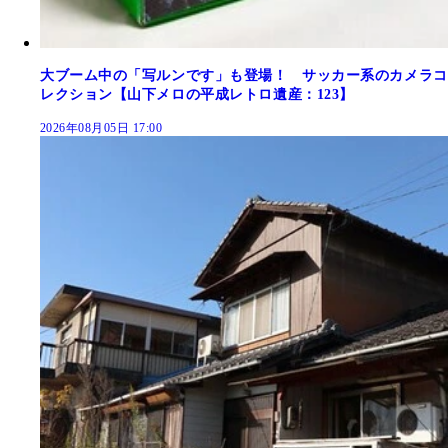
大ブーム中の「写ルンです」も登場！ サッカー系のカメラコ
レクション【山下メロの平成レトロ遺産：123】
2026年08月05日 17:00