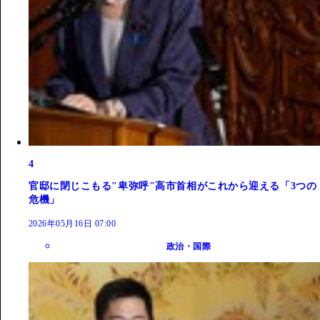
4
官邸に閉じこもる"卑弥呼"高市首相がこれから迎える「3つの
危機」
2026年05月16日 07:00
政治・国際