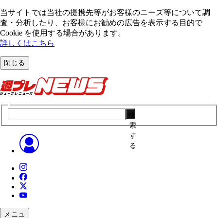
当サイトでは当社の提携先等がお客様のニーズ等について調
査・分析したり、お客様にお勧めの広告を表⽰する⽬的で
Cookie を使⽤する場合があります。
詳しくはこちら
閉じる
検
索
す
る
メニュ