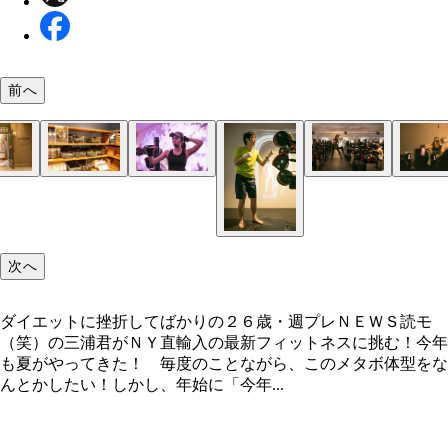
前へ
ダイエットに挫折してばかりの２６歳・週プレＮＥ
プロジェクションマッピングされた空間に、最新サ
オシャレな入り口にちょっと場違い感を抱きながら
ウェアやタオルなどはレンタルできるので、手ぶら
人気インストラクターＮＡＮＡさんの登場に、俄然
ＮＡＮＡさんの動きを真似て、パンチ＆ガードのフ
正直、サーキットトレーニングだけでも、かなりキ
ＮＡＮＡさんのドＳな煽りに、最後の力をふりしぼ
“蝶のように舞い、蜂のように刺す！” （モハメド
読モ（笑）の三浦君がＮＹ直輸入の最新フィットネ
バッグがズラリ！ まさに非日常！
いざ入門！
える
気アップ！
ムをマスター
っす…
リの名言。b-monsterの名前の由来でもある）。こ
挑む！
クシング・ハイなのか！？
次へ
ダイエットに挫折してばかりの２６歳・週プレＮＥＷＳ読モ
（笑）の三浦君がＮＹ直輸入の最新フィットネスに挑む！今年
も夏がやってきた！ 毎度のことながら、このメタボ体型をな
んとかしたい！しかし、年始に「今年...