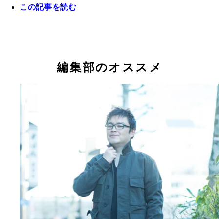
この記事を読む
こうしてみると、全く腰が入ってないなあ…
後姿もカッコいいＮＡＮＡさん。真似してるつもり
だけど…
編集部のオススメ