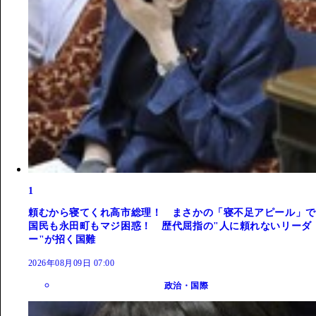
1
頼むから寝てくれ高市総理！ まさかの「寝不足アピール」で
国民も永田町もマジ困惑！ 歴代屈指の"人に頼れないリーダ
ー"が招く国難
2026年08月09日 07:00
政治・国際