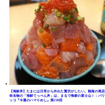
【海鮮丼】たまには日常から外れた贅沢がしたい。熱海の商店
街名物の「海鮮てっぺん丼」は、まるで海鮮の富士山！：パリ
ッコ『今週のハマりめし』第250回