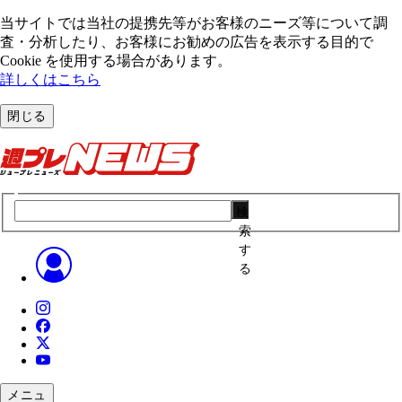
当サイトでは当社の提携先等がお客様のニーズ等について調
査・分析したり、お客様にお勧めの広告を表⽰する⽬的で
Cookie を使⽤する場合があります。
詳しくはこちら
閉じる
検
索
す
る
メニュ