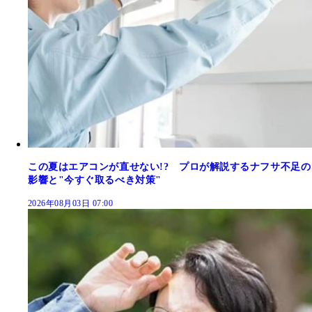
この夏はエアコンが直せない!? プロが解説するナフサ不足の
影響と"今すぐ取るべき対策"
2026年08月03日 07:00