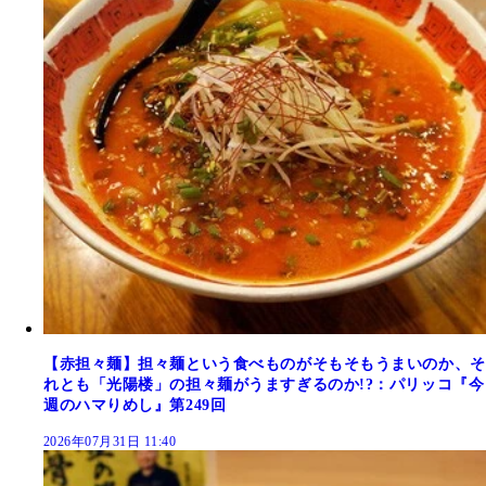
【赤担々麺】担々麺という食べものがそもそもうまいのか、そ
れとも「光陽楼」の担々麺がうますぎるのか!?：パリッコ『今
週のハマりめし』第249回
2026年07月31日 11:40