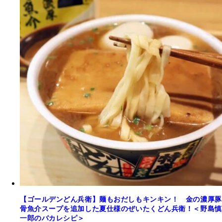
【ゴールデンどん兵衛】麺もおだしもキンキン！ 金の濃厚豚
骨魚介スープを追加した夏仕様のぜいたくどん兵衛！＜野島慎
一郎のバカレシピ＞