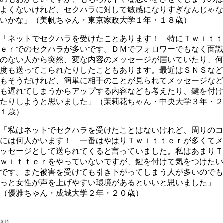
よくないけれど、セクハラに対して敏感になりすぎなんじゃな
いかな」（美帆ちゃん・東京家政大学１年・１８歳）
「ネットでセクハラを受けたことあります！ 特にＴｗｉｔｔ
ｅｒでのセクハラが多いです。ＤＭでフォロワーでもなく面識
のない人から突然、変な内容のメッセージが届いていたり、何
度も送ってこられたりしたこともあります。最近はＳＮＳなど
もそうだけれど、簡単に相手のことが見られてメッセージなど
も遅れてしまうからアップする内容なども考えたり、鍵を付け
たりしようと思いました」（茉莉花ちゃん・中央大学３年・２
１歳）
「私はネットでセクハラを受けたことはないけれど、周りのコ
には何人かいます！ 一番はやはりＴｗｉｔｔｅｒが多くてメ
ッセージとして送られてくると言っていました。私はあまりＴ
ｗｉｔｔｅｒをやっていないですが、鍵を付けて気をつけたい
です。また被害を受けても引き下がってしまう人が多いのでも
っと女性が声を上げやすい環境があるといいと思いました」
（優雅ちゃん・成城大学２年・２０歳）