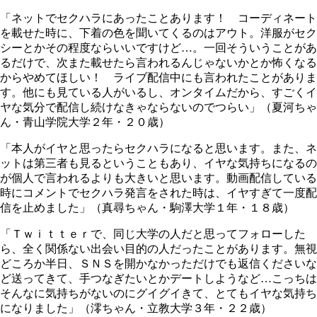
「ネットでセクハラにあったことあります！ コーディネート
を載せた時に、下着の色を聞いてくるのはアウト。洋服がセク
シーとかその程度ならいいですけど…。一回そういうことがあ
るだけで、次また載せたら言われるんじゃないかとか怖くなる
からやめてほしい！ ライブ配信中にも言われたことがありま
す。他にも見ている人がいるし、オンタイムだから、すごくイ
ヤな気分で配信し続けなきゃならないのでつらい」（夏河ちゃ
ん・青山学院大学２年・２０歳）
「本人がイヤと思ったらセクハラになると思います。また、ネ
ットは第三者も見るということもあり、イヤな気持ちになるの
が個人で言われるよりも大きいと思います。動画配信している
時にコメントでセクハラ発言をされた時は、イヤすぎて一度配
信を止めました」（真尋ちゃん・駒澤大学１年・１８歳）
「Ｔｗｉｔｔｅｒで、同じ大学の人だと思ってフォローした
ら、全く関係ない出会い目的の人だったことがあります。無視
どころか半日、ＳＮＳを開かなかっただけでも返信くださいな
ど送ってきて、手つなぎたいとかデートしようなど…こっちは
そんなに気持ちがないのにグイグイきて、とてもイヤな気持ち
になりました」（澪ちゃん・立教大学３年・２２歳）