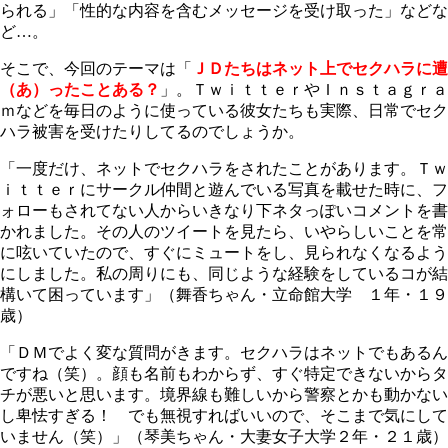
られる」「性的な内容を含むメッセージを受け取った」などな
ど…。
そこで、今回のテーマは「
ＪＤたちはネット上でセクハラに遭
（あ）ったことある？
」。ＴｗｉｔｔｅｒやＩｎｓｔａｇｒａ
ｍなどを毎日のように使っている彼女たちも実際、日常でセク
ハラ被害を受けたりしてるのでしょうか。
「一度だけ、ネットでセクハラをされたことがあります。Ｔｗ
ｉｔｔｅｒにサークル仲間と遊んでいる写真を載せた時に、フ
ォローもされてない人からいきなり下ネタっぽいコメントを書
かれました。その人のツイートを見たら、いやらしいことを常
に呟いていたので、すぐにミュートをし、見られなくなるよう
にしました。私の周りにも、同じような経験をしているコが結
構いて困っています」（舞香ちゃん・立命館大学 １年・１９
歳）
「ＤＭでよく変な質問がきます。セクハラはネットでもあるん
ですね（笑）。顔も名前もわからず、すぐ特定できないからタ
チが悪いと思います。境界線も難しいから警察とかも動かない
し卑怯すぎる！ でも無視すればいいので、そこまで気にして
いません（笑）」（琴美ちゃん・大妻女子大学２年・２１歳）