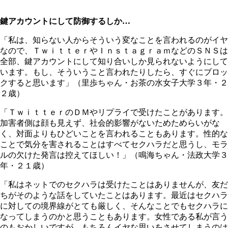
鍵アカウントにして防御するしか…
「私は、知らない人からそういう変なことを言われるのがイヤ
なので、ＴｗｉｔｔｅｒやＩｎｓｔａｇｒａｍなどのＳＮＳは
全部、鍵アカウントにして知り合いしか見られないようにして
います。もし、そういうこと言われたりしたら、すぐにブロッ
クすると思います」（里歩ちゃん・お茶の水女子大学３年・２
２歳）
「ＴｗｉｔｔｅｒのＤＭやリプライで受けたことがあります。
加害者側は顔も見えず、社会的影響がないためためらいがな
く、対面よりもひどいことを言われることもあります。性的な
ことで気分を害されることはすべてセクハラだと思うし、モラ
ルの欠けた発言は控えてほしい！」（鳴海ちゃん・法政大学３
年・２１歳）
「私はネットでのセクハラは受けたことはありませんが、友だ
ちがそのような話をしていたことはあります。最近はセクハラ
に対しての境界線がとても厳しく、そんなことでもセクハラに
なってしまうのかと思うこともあります。女性である私が言う
のもおかしいですが、もちろんイヤな思いをさせてしまうのは