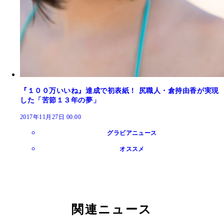
『１００万いいね』達成で初表紙！ 尻職人・倉持由香が実現
した「苦節１３年の夢」
2017年11月27日 00:00
グラビアニュース
オススメ
関連ニュース