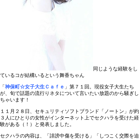
同じような経験をし
ているコが結構いるという舞香ちゃん
「
神保町☆女子大生Ｃａｆｅ
」第７１回。現役女子大生たち
が、旬で話題の流行りネタについて言いたい放題のから騒ぎし
ちゃいます！
１１月２８日、セキュリティソフトブランド「ノートン」が約
３人にひとりの女性がインターネット上でセクハラを受けた経
験がある（！）と発表しました。
セクハラの内容は、「誹謗中傷を受ける」「しつこく交際を迫