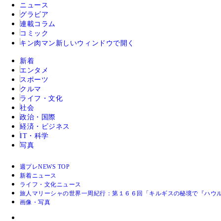
ニュース
グラビア
連載コラム
コミック
キン肉マン
新しいウィンドウで開く
新着
エンタメ
スポーツ
クルマ
ライフ・文化
社会
政治・国際
経済・ビジネス
IT・科学
写真
週プレNEWS TOP
新着ニュース
ライフ・文化ニュース
旅人マリーシャの世界一周紀行：第１６６回「キルギスの秘境で『ハウ
画像・写真