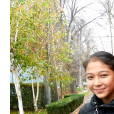
カラコルの「ジェティオグズの奇岩と渓谷」でトレ
ビシュケクからカラコルへ向かうマルシュルートカ
ハートが裂けた形をした岩
真っ赤な雄牛が７頭並んだジェティオグズの奇岩。
滝は凍っていた
マスカットは安く、バナナは高かった
ナンを売る優しいおばちゃん
カラコルの名物「アシュランフー」と呼ばれる冷麺
日本語で「ハンドメイドお土産」と書いてあるお店
フエルト素材の雑貨や、ハチミツなど。日本語のカ
店舗もあれば、車で野菜を売りに来ている人もいた
小枝のアイスキャンディー。タツノオトシゴみたい
フエルト素材の雑貨や、ハチミツなど。日本語のカ
イチョウの絨毯
タクシーでの帰り道。正面から牛のご一行様が現れ