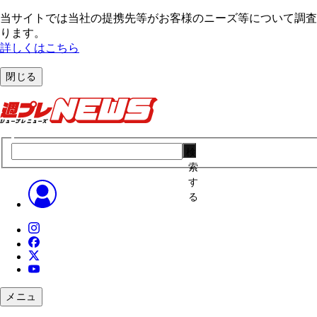
当サイトでは当社の提携先等がお客様のニーズ等について調査・
ります。
詳しくはこちら
閉じる
検
索
す
る
メニュ