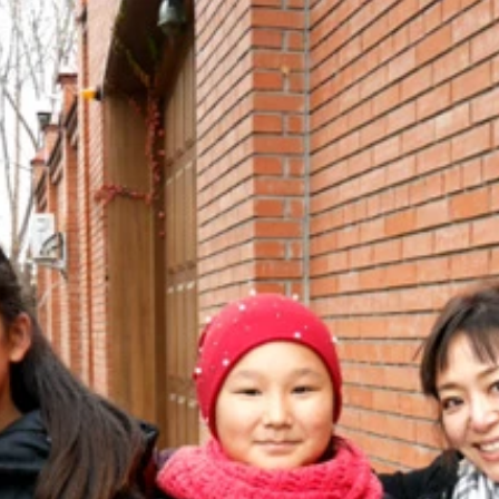
ッキング！
で一緒だったキルギスの家族
岩フェチのマリーシャは萌え～
のような食べ物
タログには「一村一品」プロジェクトについて書かれている
タログには「一村一品」プロジェクトについて書かれている
たのはなかなか迫力でした！