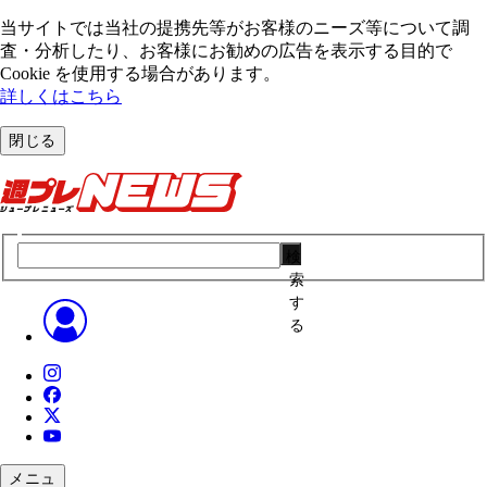
当サイトでは当社の提携先等がお客様のニーズ等について調
査・分析したり、お客様にお勧めの広告を表⽰する⽬的で
Cookie を使⽤する場合があります。
詳しくはこちら
閉じる
検
索
す
る
メニュ