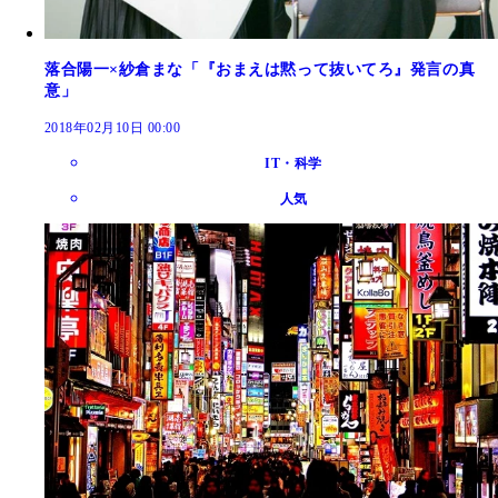
落合陽一×紗倉まな「『おまえは黙って抜いてろ』発言の真
意」
2018年02月10日 00:00
IT・科学
人気