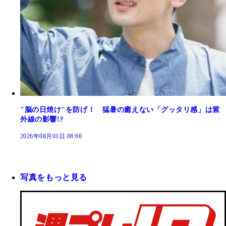
"脳の日焼け"を防げ！ 猛暑の癒えない「グッタリ感」は紫
外線の影響!?
2026年08月01日 08:00
写真をもっと見る