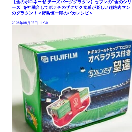
【金のボロネーゼ チーズバーググラタン】セブンの"金のシリ
ーズ"を神融合してポテチのザクザク食感が楽しい超絶肉マシ
のグラタン！＜野島慎一郎のバカレシピ＞
2026年08月07日 11:30