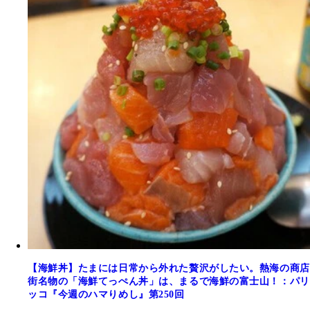
【海鮮丼】たまには日常から外れた贅沢がしたい。熱海の商店
街名物の「海鮮てっぺん丼」は、まるで海鮮の富士山！：パリ
ッコ『今週のハマりめし』第250回