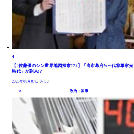
4
【#佐藤優のシン世界地図探索172】「高市幕府≒三代将軍家光
時代」が到来!?
2026年08月07日 07:00
政治・国際