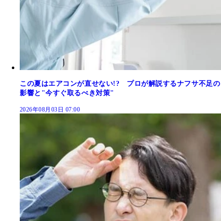
この夏はエアコンが直せない!? プロが解説するナフサ不足の
影響と"今すぐ取るべき対策"
2026年08月03日 07:00