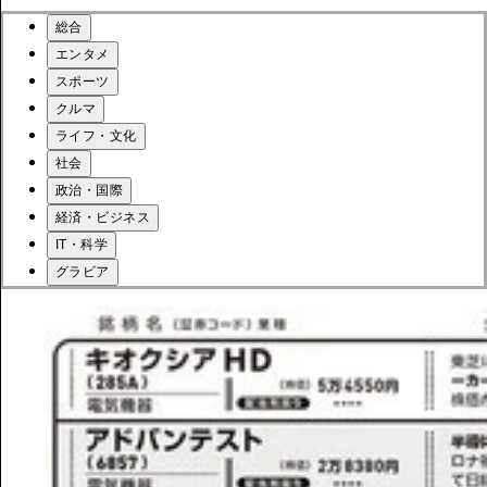
総合
エンタメ
スポーツ
クルマ
ライフ・文化
社会
政治・国際
経済・ビジネス
IT・科学
グラビア