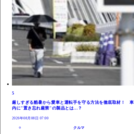
5
厳しすぎる酷暑から愛車と運転手を守る方法を徹底取材！ 車
内に"置き忘れ厳禁"の製品とは...？
2026年08月08日 07:00
クルマ