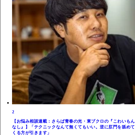
2
【お悩み相談連載：さらば青春の光・東ブクロの『こわいもん
なし』】「テクニックなんて無くてもいい。逆に肛門を舐めて
くる方が引きます」