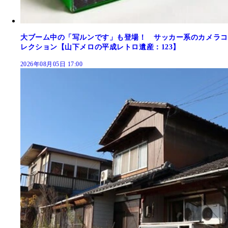
大ブーム中の「写ルンです」も登場！ サッカー系のカメラコ
レクション【山下メロの平成レトロ遺産：123】
2026年08月05日 17:00