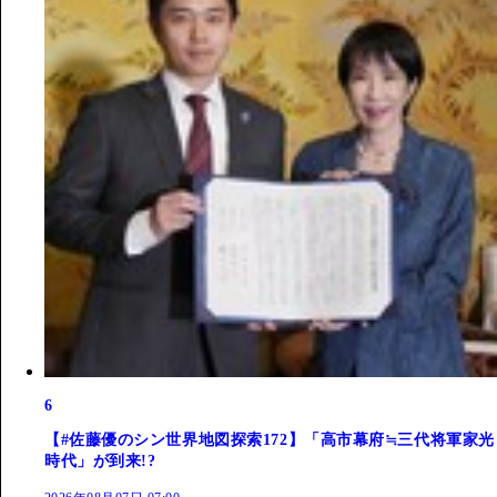
6
【#佐藤優のシン世界地図探索172】「高市幕府≒三代将軍家光
時代」が到来!?