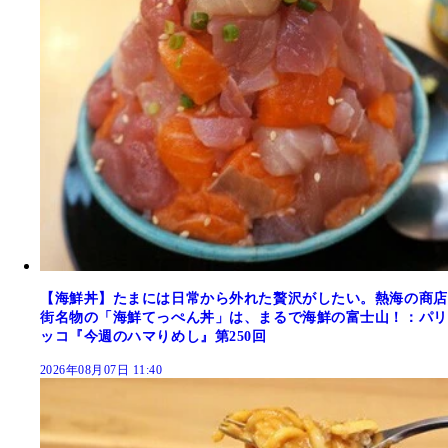
【海鮮丼】たまには日常から外れた贅沢がしたい。熱海の商店
街名物の「海鮮てっぺん丼」は、まるで海鮮の富士山！：パリ
ッコ『今週のハマりめし』第250回
2026年08月07日 11:40