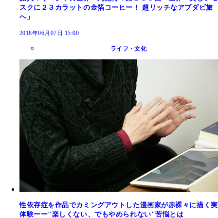
スクに２３カラットの金箔コーヒー！ 超リッチなアブダビ旅
へ」
2018年06月07日 15:00
ライフ・文化
性依存症を作品でカミングアウトした漫画家が赤裸々に描く実
体験ーー"楽しくない、でもやめられない"苦悩とは