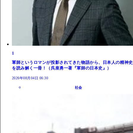
1
軍師というロマンが投影されてきた物語から、日本人の精神史
を読み解く一冊！（呉座勇一著『軍師の日本史』）
2026年08月04日 06:30
社会