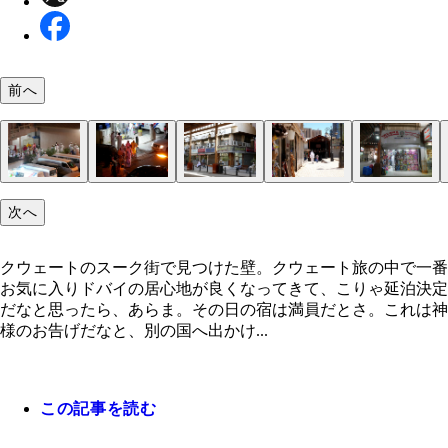
前へ
クウェートのスーク街で見つけた壁。クウェート旅
ドバイ空港で出国前の私。なかなかサマになってる
次へ
で一番お気に入り
ょう？
４０度以上あると思われる炎天下をひたすら歩き続
旅人ならわかるはず！ 未知の国で空港からすぐに
世界中にあるインスタ映えする羽根の絵
クウェート空港で空港泊
ちゃんとチケットもくれる明瞭会計のバス。お釣り
グランドモスク外観。唯一、街中を歩いているのは
スークで見つけたインパクトのある大きな壁の落書
マーケットで働くイラン人のおじさん
マーケットで働くバングラデシュ人
マーケットで働くバングラディッシュ人
イフタールを終えた男性陣
イフタール後に現れた女性陣
ただ時が経つのを待っているのだろうか、スーク内
正面がスーク街の入り口。屋根の中にはズラリと商
スーク内のおもちゃ屋。奥で買物をするアラブ男性
キース・ヘリング風のポップアートで描かれたアイ
クウェートの猫はやたらとカメラ目線をキメてくる
旅人
行きバスがあるのはとってもありがたい！
／２や１／４と書かれた珍しい紙幣！
に用事のある人だけのようだ
かけた男たち
並んでいる
が見える
クウェート
クウェートのスーク街で見つけた壁。クウェート旅の中で一番
お気に入りドバイの居心地が良くなってきて、こりゃ延泊決定
だなと思ったら、あらま。その日の宿は満員だとさ。これは神
様のお告げだなと、別の国へ出かけ...
この記事を読む