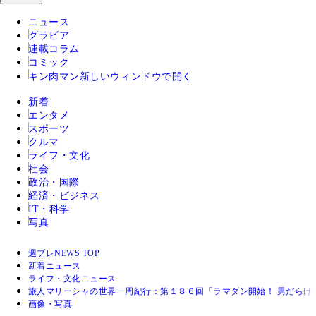
ニュース
グラビア
連載コラム
コミック
キン肉マン
新しいウィンドウで開く
新着
エンタメ
スポーツ
クルマ
ライフ・文化
社会
政治・国際
経済・ビジネス
IT・科学
写真
週プレNEWS TOP
新着ニュース
ライフ・文化ニュース
旅人マリーシャの世界一周紀行：第１８６回「ラマダン開始！ 男だらけ
画像・写真