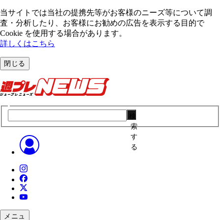
当サイトでは当社の提携先等がお客様のニーズ等について調
査・分析したり、お客様にお勧めの広告を表⽰する⽬的で
Cookie を使⽤する場合があります。
詳しくはこちら
閉じる
検
索
す
る
メニュ