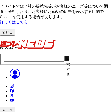
当サイトでは当社の提携先等がお客様のニーズ等について調
査・分析したり、お客様にお勧めの広告を表⽰する⽬的で
Cookie を使⽤する場合があります。
詳しくはこちら
閉じる
検
索
す
る
メニュ