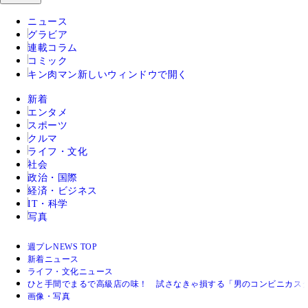
ニュース
グラビア
連載コラム
コミック
キン肉マン
新しいウィンドウで開く
新着
エンタメ
スポーツ
クルマ
ライフ・文化
社会
政治・国際
経済・ビジネス
IT・科学
写真
週プレNEWS TOP
新着ニュース
ライフ・文化ニュース
ひと手間でまるで高級店の味！ 試さなきゃ損する「男のコンビニカス
画像・写真