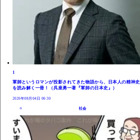
1
軍師というロマンが投影されてきた物語から、日本人の精神史
を読み解く一冊！（呉座勇一著『軍師の日本史』）
2026年08月04日 06:30
社会