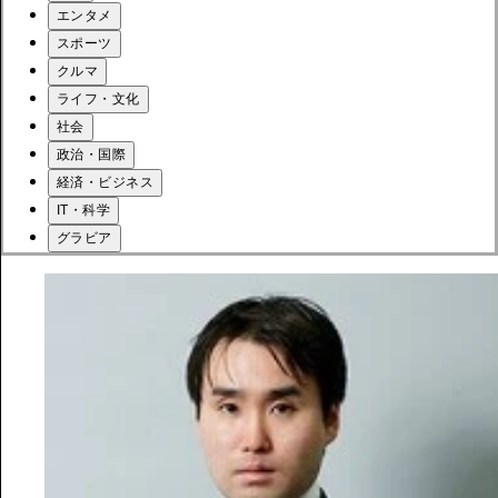
エンタメ
スポーツ
クルマ
ライフ・文化
社会
政治・国際
経済・ビジネス
IT・科学
グラビア