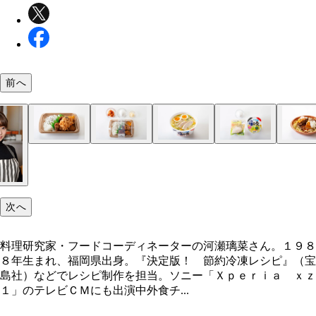
前へ
次へ
料理研究家・フードコーディネーターの河瀬璃菜さん。１９８
８年生まれ、福岡県出身。『決定版！ 節約冷凍レシピ』（宝
島社）などでレシピ制作を担当。ソニー「Ｘｐｅｒｉａ ｘｚ
１」のテレビＣＭにも出演中外食チ...