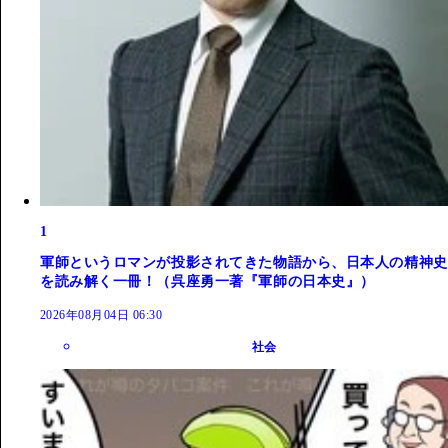
1
軍師というロマンが投影されてきた物語から、日本人の精神史
を読み解く一冊！（呉座勇一著『軍師の日本史』）
2026年08月04日 06:30
社会