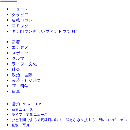
ニュース
グラビア
連載コラム
コミック
キン肉マン
新しいウィンドウで開く
新着
エンタメ
スポーツ
クルマ
ライフ・文化
社会
政治・国際
経済・ビジネス
IT・科学
写真
週プレNEWS TOP
新着ニュース
ライフ・文化ニュース
ひと手間でまるで高級店の味！ 試さなきゃ損する「男のコンビニカス
画像・写真