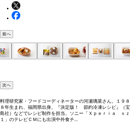
前へ
次へ
料理研究家・フードコーディネーターの河瀬璃菜さん。１９８
８年生まれ、福岡県出身。『決定版！ 節約冷凍レシピ』（宝
島社）などでレシピ制作を担当。ソニー「Ｘｐｅｒｉａ ｘｚ
１」のテレビＣＭにも出演中外食チ...