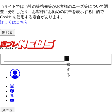
当サイトでは当社の提携先等がお客様のニーズ等について調
査・分析したり、お客様にお勧めの広告を表⽰する⽬的で
Cookie を使⽤する場合があります。
詳しくはこちら
閉じる
検
索
す
る
メニュ