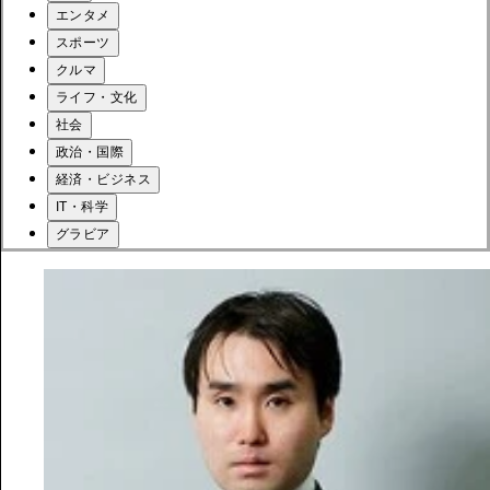
エンタメ
スポーツ
クルマ
ライフ・文化
社会
政治・国際
経済・ビジネス
IT・科学
グラビア