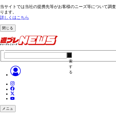
当サイトでは当社の提携先等がお客様のニーズ等について調査・
ります。
詳しくはこちら
閉じる
検
索
す
る
メニュ