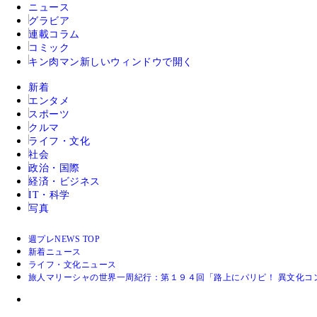
ニュース
グラビア
連載コラム
コミック
キン肉マン
新しいウィンドウで開く
新着
エンタメ
スポーツ
クルマ
ライフ・文化
社会
政治・国際
経済・ビジネス
IT・科学
写真
週プレNEWS TOP
新着ニュース
ライフ・文化ニュース
旅人マリーシャの世界一周紀行：第１９４回「路上にパリピ！ 異文化コン