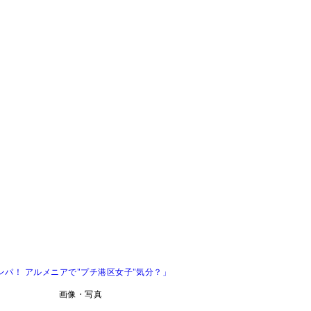
パ！ アルメニアで"プチ港区女子"気分？」
画像・写真