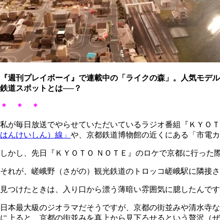
『週刊プレイボーイ』で連載中の「ライクの森」。人気モデル
鉄道スポットとは──？
＊ ＊ ＊
私が毎日放送でやらせていただいているラジオ番組『ＫＹＯＴ
はんけいしん）線」
や、京都鉄道博物館の近くにある「市電カフェ
しかし、先日『ＫＹＯＴＯ ＮＯＴＥ』のロケで京都に行った
それが、嵯峨野（さがの）観光鉄道のトロッコ嵯峨駅に隣接さ
見つけたときは、入り口から漂う薄暗い雰囲気に臆したんです
日本最大級のジオラマだそうですが、京都の街並みや清水寺な
に上ると、京都の街並みを真上から見下ろせるという贅沢（ぜ