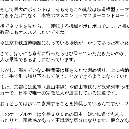
そして最大のポイントは、そもそもこの施設は鉄道模型テーマ
できるだけでなく、本物のマスコン（＝マスターコントローラ
後でネットを見たら、「運転する機械がボロボロで......
教育にもオススメしたいですね。
今は京都鉄道博物館になっている場所が、かつてあった梅小路
さて、ほかにも京都に行ったらぜひ乗っていただきたいのが、
人が乗降できるようになっています。
しかし、混んでいない時間帯は扉をふたつ閉め切り、上に格
て、手で引っ張り下ろして使うことができるようになっていた
また、京都には嵐電（嵐山本線）や叡山電鉄など観光列車っぽ
カーで、日本で唯一の宗教法人が運営している鉄道です。
お寺としては歩いて参拝することを推奨しているんですが、２
このケーブルカーは全長２００ｍの日本一短い鉄道でもあり、
ったりと、宗教感があって不思議な気分になります。機会があ