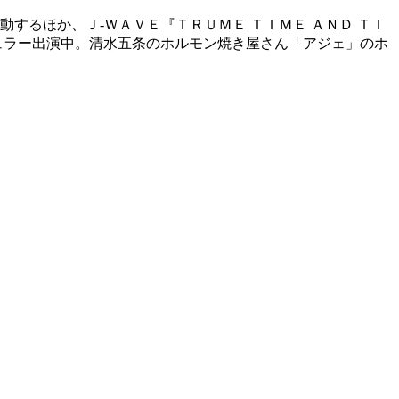
するほか、Ｊ‐ＷＡＶＥ『ＴＲＵＭＥ ＴＩＭＥ ＡＮＤ ＴＩ
ュラー出演中。清水五条のホルモン焼き屋さん「アジェ」のホ