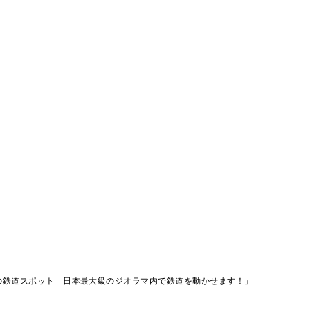
の鉄道スポット「日本最大級のジオラマ内で鉄道を動かせます！」