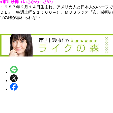
●市川紗椰（いちかわ・さや）
１９８７年２月１４日生まれ。アメリカ人と日本人のハーフで
ＤＥ』（毎週土曜２１：００～）、ＭＢＳラジオ『市川紗椰の
ソの味が忘れられない