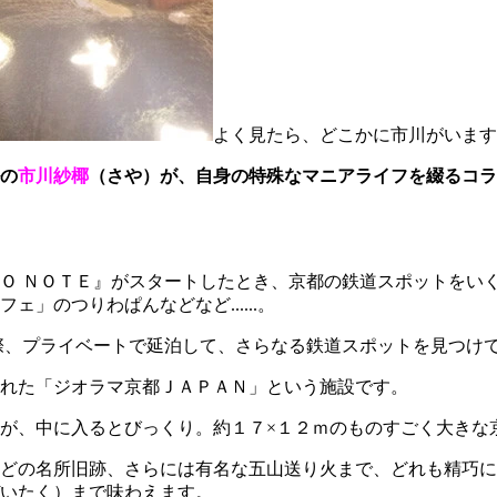
よく見たら、どこかに市川がいます
の
市川紗椰
（さや）が、自身の特殊なマニアライフを綴るコラ
Ｏ ＮＯＴＥ』がスタートしたとき、京都の鉄道スポットをい
」のつりわぱんなどなど......。
際、プライベートで延泊して、さらなる鉄道スポットを見つけ
れた「ジオラマ京都ＪＡＰＡＮ」という施設です。
が、中に入るとびっくり。約１７×１２ｍのものすごく大きな
どの名所旧跡、さらには有名な五山送り火まで、どれも精巧に
いたく）まで味わえます。