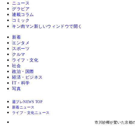
ニュース
グラビア
連載コラム
コミック
キン肉マン
新しいウィンドウで開く
新着
エンタメ
スポーツ
クルマ
ライフ・文化
社会
政治・国際
経済・ビジネス
IT・科学
写真
週プレNEWS TOP
新着ニュース
ライフ・文化ニュース
市川紗椰が驚いた京都