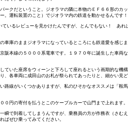
パークだということ。ジオラマの隣に本物のＥＦ６６形のカッ
ー。運転装置のこと）でジオラマ内の鉄道を動かせるんです！
」と書いているレビューを見かけたんですが、とんでもない！ あ
の車庫のままジオラマになっているところにも鉄道愛を感じま
京阪本線の５０００系電車です。１９７０年に誕生した車両な
納していた座席をウィーンと下ろして座れるという画期的な機
り、各車両に成田山のお札が祭られてあったりと、細かい見ど
い路線がいくつかありますが、私のひそかなオススメは「鞍馬
００円の寄付を払うとこのケーブルカーで山門まで上れます。
一瞬で到着してしまうんですが、乗務員の方が作務衣（さむえ
ればぜひ乗ってみてください。