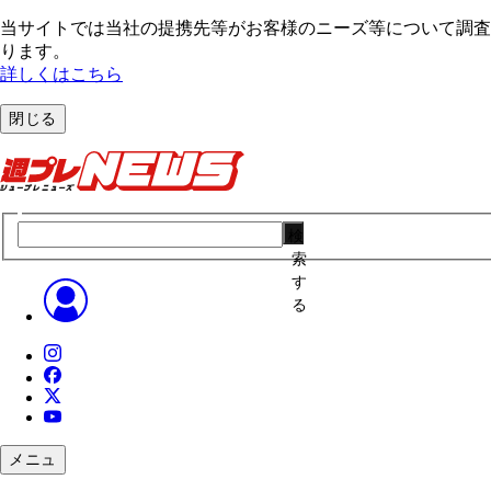
当サイトでは当社の提携先等がお客様のニーズ等について調査・
ります。
詳しくはこちら
閉じる
検
索
す
る
メニュ