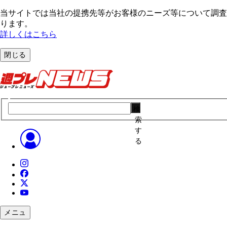
当サイトでは当社の提携先等がお客様のニーズ等について調査・
ります。
詳しくはこちら
閉じる
検
索
す
る
メニュ