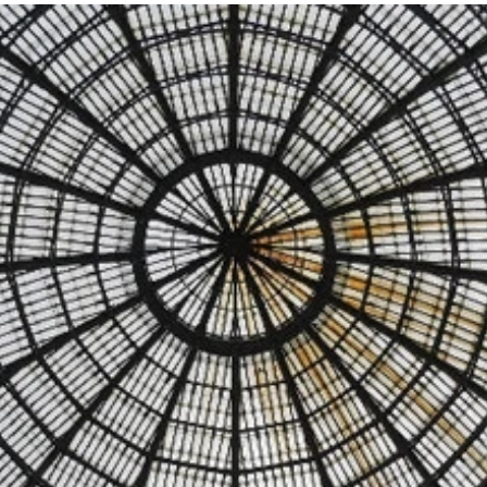
めながらコーヒーをいただく。浮いてるみたいに撮れたラテ
・オーボ
パオラ聖堂