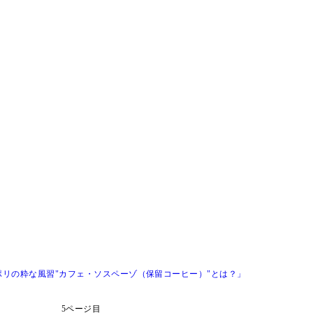
リの粋な風習"カフェ・ソスペーゾ（保留コーヒー）"とは？」
5ページ目