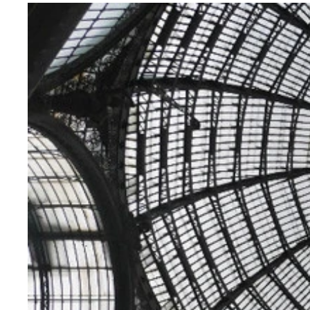
「窯の近くへおいでよ」と
焼きたていただきまーす！
「ガッレリア・ウンベルト１世」のアーケードを眺
ヴェスヴィオ火山が見える絶景
卵城と海岸沿いのパノラマ景色
ウェディングドレスの後ろ姿と気になる道路標識
ボートやヨットで優雅に遊ぶセレブたち
卵城。たまごじょう。イタリア語でカステロ・デル
プレビシート広場のサン・フランチェスコ・ディ・
ちょっぴりコワイ裏路地に潜む老舗ピッツェリア
裏路地ピザ屋のオヤジたち
老舗ピッツェリアのピザをお持ち帰り
夜の卵城もロマンチックよなぁ。