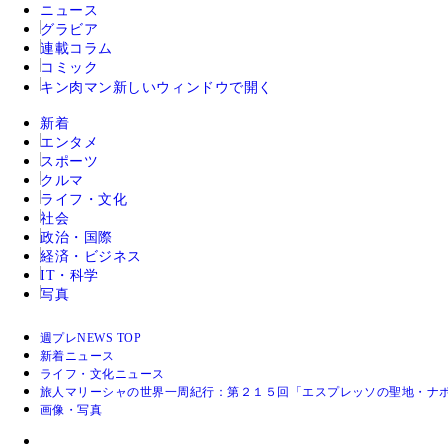
ニュース
グラビア
連載コラム
コミック
キン肉マン
新しいウィンドウで開く
新着
エンタメ
スポーツ
クルマ
ライフ・文化
社会
政治・国際
経済・ビジネス
IT・科学
写真
週プレNEWS TOP
新着ニュース
ライフ・文化ニュース
旅人マリーシャの世界一周紀行：第２１５回「エスプレッソの聖地・ナポ
画像・写真