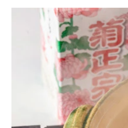
（１）食べる！ まずはビンの中身を空けるため、
（２）洗う！ 中身を食べ終えたらビンの中にお湯
（３）クックパッド！ ティラミスの作り方を調べ
（４）移す！ スプーンを使って市販のティラミス
（５）完成！ 「ティラミスですよ！」
ろん最高にウマい
ススメ
ま使用することに
い