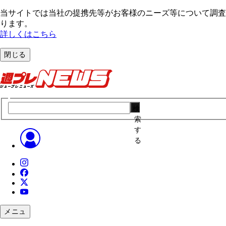
当サイトでは当社の提携先等がお客様のニーズ等について調査・
ります。
詳しくはこちら
閉じる
検
索
す
る
メニュ