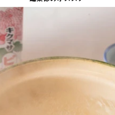
ホカホカご飯と一緒にひたすら食べる。ほかの容器に移すなん
を注ぎ、しっかり振ってこびりついた海苔を落とす。洗剤をつ
てみるも、「簡単」とうたいながらも初心者には難しそうなレ
を桃屋のビンに移していく。きれいに移す作業は案外難しいが