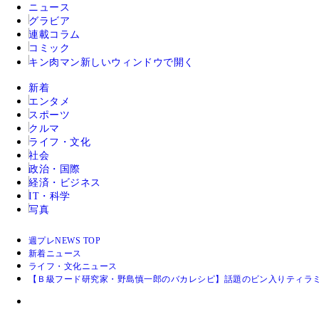
ニュース
グラビア
連載コラム
コミック
キン肉マン
新しいウィンドウで開く
新着
エンタメ
スポーツ
クルマ
ライフ・文化
社会
政治・国際
経済・ビジネス
IT・科学
写真
週プレNEWS TOP
新着ニュース
ライフ・文化ニュース
【Ｂ級フード研究家・野島慎一郎のバカレシピ】話題のビン入りティラ