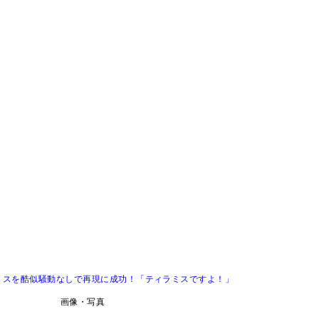
ミスを酷似騒動なしで再現に成功！「ティラミスですよ！」
画像・写真