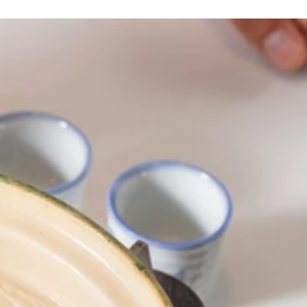
てことは考えない。なぜならそれがバカレシピだからだ。味は
けて洗いたいところだが、この方法ならラベルが濡れにくいの
シピが多いことに愕然。仕方がないので市販のティラミスをそ
、上手に盛りつけると不思議とオシャレに見えてくるのがおも