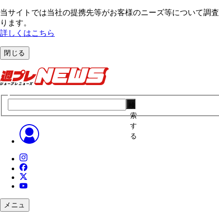
当サイトでは当社の提携先等がお客様のニーズ等について調査・
ります。
詳しくはこちら
閉じる
検
索
す
る
メニュ