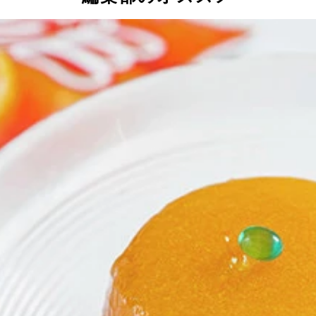
中身のブランデーを取り出せるようにする。中身は完全に液体
ったらグラスなどに垂らして集めよう。どうしてもチョコの破
こしを使えばほぼ取り除くことができる。濾過したブランデー
軽くかき混ぜればフレンチハイボールの完成。甘味もほのかに