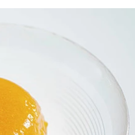
のため切りすぎると飛び散るので要注意。最初は少しずつ削る
片も入ってしまうがこの時点では気にしなくて大丈夫。手際よ
を注ぐグラスはあらかじめ冷蔵庫か冷凍庫に入れて冷やしてお
漂う優しい味に包まれよう。もちろんロックやお湯割りにして