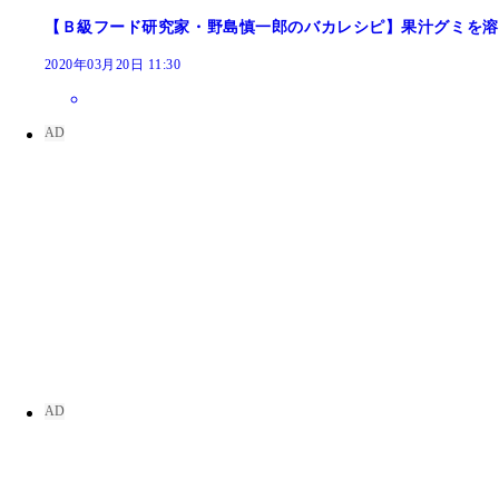
【Ｂ級フード研究家・野島慎一郎のバカレシピ】果汁グミを溶
2020年03月20日 11:30