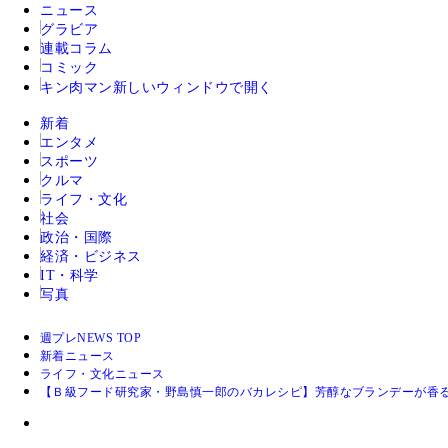
ニュース
グラビア
連載コラム
コミック
キン肉マン
新しいウィンドウで開く
新着
エンタメ
スポーツ
クルマ
ライフ・文化
社会
政治・国際
経済・ビジネス
IT・科学
写真
週プレNEWS TOP
新着ニュース
ライフ・文化ニュース
【Ｂ級フード研究家・野島慎一郎のバカレシピ】芳醇なブランデーが香