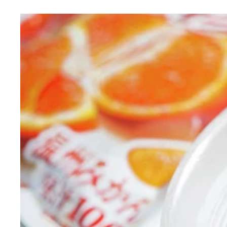
（１）切る！ バッカスの隅を包丁で切り落として
（２）入れる！ バッカスの中身が見える状態にな
（３）濾過！ 混入してしまったチョコの破片は茶
（４）完成！「バッカスのフレンチハイボール」
（５）乾杯！ ブランデーを氷と強炭酸水で割り、
で切るとよい
業を進めよう
と
でもＯＫ！