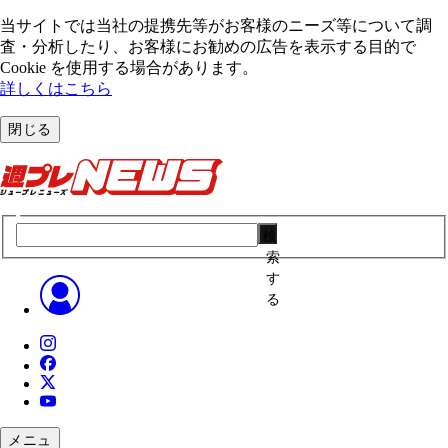
当サイトでは当社の提携先等がお客様のニーズ等について調
査・分析したり、お客様にお勧めの広告を表⽰する⽬的で
Cookie を使⽤する場合があります。
詳しくはこちら
閉じる
検
索
す
る
メニュ