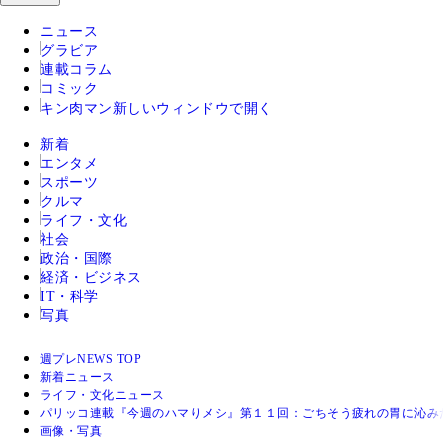
ニュース
グラビア
連載コラム
コミック
キン肉マン
新しいウィンドウで開く
新着
エンタメ
スポーツ
クルマ
ライフ・文化
社会
政治・国際
経済・ビジネス
IT・科学
写真
週プレNEWS TOP
新着ニュース
ライフ・文化ニュース
パリッコ連載『今週のハマりメシ』第１１回：ごちそう疲れの胃に沁み
画像・写真