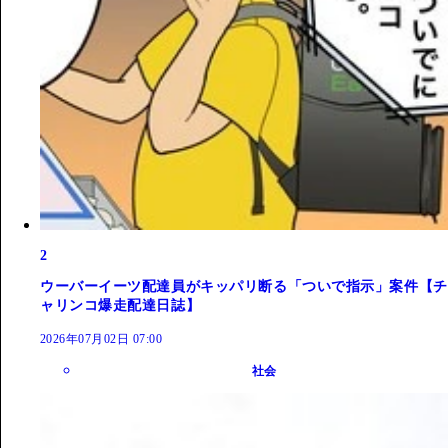
2
ウーバーイーツ配達員がキッパリ断る「ついで指示」案件【チ
ャリンコ爆走配達日誌】
2026年07月02日 07:00
社会