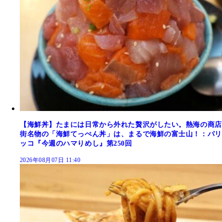
【海鮮丼】たまには日常から外れた贅沢がしたい。熱海の商店
街名物の「海鮮てっぺん丼」は、まるで海鮮の富士山！：パリ
ッコ『今週のハマりめし』第250回
2026年08月07日 11:40