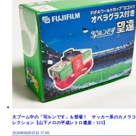
大ブーム中の「写ルンです」も登場！ サッカー系のカメラコ
レクション【山下メロの平成レトロ遺産：123】
2026年08月05日 17:00