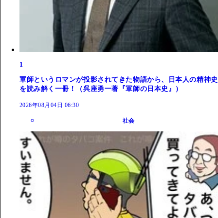
1
軍師というロマンが投影されてきた物語から、日本人の精神史
を読み解く一冊！（呉座勇一著『軍師の日本史』）
2026年08月04日 06:30
社会