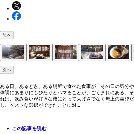
前へ
それにしてもいい天気
やくし茶屋
なんて温かい空間なんだろう
カップラーメンのメニューが右下にひっそりと
まごうことなきカップ麺
温かいお茶がまた嬉しい
スーパーで見つけたら買っておこうっと
次へ
ある日、あるとき、ある場所で食べた食事が、その日の気分や
体調にあまりにもぴたりとハマることが、ごくまれにある。そ
れは、飲み食いが好きな僕にとって大げさでなく無上の喜びだ
し、ベストな選択ができたことに対...
この記事を読む