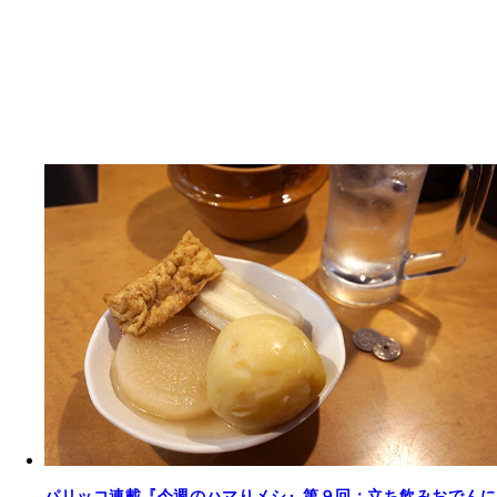
パリッコ連載『今週のハマりメシ』第９回：立ち飲みおでんに