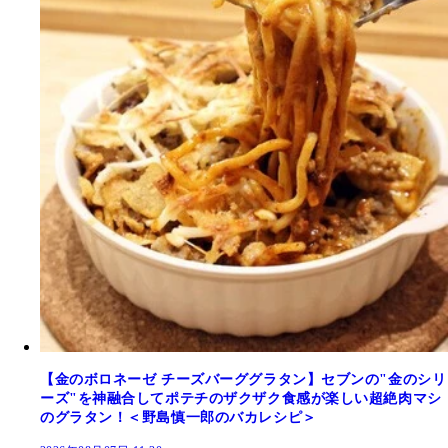
【金のボロネーゼ チーズバーググラタン】セブンの"金のシリ
ーズ"を神融合してポテチのザクザク食感が楽しい超絶肉マシ
のグラタン！＜野島慎一郎のバカレシピ＞