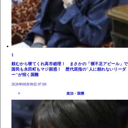
1
頼むから寝てくれ高市総理！ まさかの「寝不足アピール」で
国民も永田町もマジ困惑！ 歴代屈指の"人に頼れないリーダ
ー"が招く国難
2026年08月09日 07:00
政治・国際