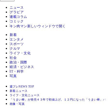
ニュース
グラビア
連載コラム
コミック
キン肉マン
新しいウィンドウで開く
新着
エンタメ
スポーツ
クルマ
ライフ・文化
社会
政治・国際
経済・ビジネス
IT・科学
写真
週プレNEWS TOP
新着ニュース
ライフ・文化ニュース
「うまい棒」が発売４３年で初値上げ。１２円になった「うまい棒」バ
画像・写真