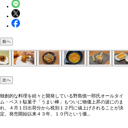
前へ
（７）生ハムチーズうまい棒
（９）薫製うまい棒 うまい棒は薫製すると大人な
（１）うまい棒カツカレー
うまい棒とんかつソース味を半分にスライスしてト
（２）うまい棒めんたい味噌まぜそば
コンビニの味噌ラーメンにうまい棒めんたい味を突
（３）タコトッツォ
うまい棒たこ焼味を横３等分にスライスし、たこ焼
（４）うまい棒広島焼き
縦にスライスしたうまい棒テリヤキバーガー味に溶
（５）うまい棒カレーヌードル カレーヌードルに
（６）うまい棒チーズフォンデュ うまい棒はほと
うまい棒の穴にさけるチーズを突っ込み、生ハムを
（８）鬼明太マヨうまい棒 うまい棒めんたい味の
（１０）超ロングうまい棒
プリッツをうまい棒に挿すことでドッキングが可能
（１１）うまい棒チーズコーンアイス
うまい棒チーズ味を縦半分にスライスし、さらに斜
（１２）うまい棒クルーラー ミスドのフレンチク
いに進化。サラミ味、牛タン塩味、やさいサラダ味
ターで軽く焼き、焼き豚を挟めば、ザクザク食感の
んで汁を吸わせる。コーンが溶ければスープがドロ
挟み、ようじで固定。サクサク食感と薬味っぽさを
を吸わせ、フライパンで焼く。焼けたら焼きそば、
い棒を突き立て、溶かしながら食べるのも簡単でウ
の味が溶かしたチーズと相性抜群。市販のチーズフ
たらオリーブオイルをつけて食べると絶品おつまみ
明太子パスタのソースとマヨを混ぜて注入。中から
まい棒の中に入ったプリッツのハードな食感もアリ
カットしたら円錐状にした紙筒に挿してアイスのコ
ラーを３個並べ、穴にうまい棒シュガーラスク味を
次へ
は絶品だ。薫製時間は短めで十分
める疑似とんかつの出来上がり、カレーをかけて召
のまぜそば状態に！
スだ！
ベツを上にのせ、ソース、マヨ、青のりをかければ
い。うまい棒はコンポタ味かチーズ味を推奨
デュセットにディップして食べると幸福度ＵＰ！
軽くレンチンしてチーズを溶かすといっそう激ウマ
ソースがあふれ出てくる感覚がたまらない！
さの限界に挑戦せよ！
状にする。バニラアイスをのせたら完成。チーズ味
入。ドーナツの穴はうまい棒を挿すためにあったの
がれ！
化！
ニラとコーンの風味が絶品！
独創的な料理を続々と開発している野島慎一郎氏オールタイ
ム・ベスト駄菓子「うまい棒」もついに物価上昇の波にのま
独創的な料理を続々と開発している野島慎一郎氏
れ、４月１日出荷分から税別１２円に値上げされることが決
定。発売開始以来４３年、１０円という価...