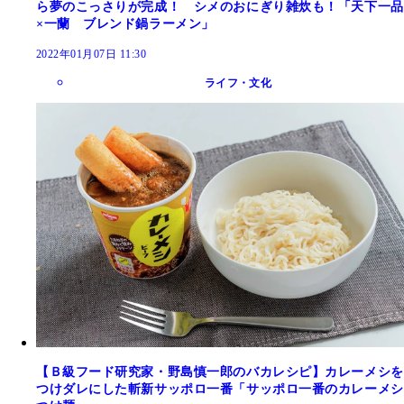
ら夢のこっさりが完成！ シメのおにぎり雑炊も！「天下一品
×一蘭 ブレンド鍋ラーメン」
2022年01月07日 11:30
ライフ・文化
【Ｂ級フード研究家・野島慎一郎のバカレシピ】カレーメシを
つけダレにした斬新サッポロ一番「サッポロ一番のカレーメシ