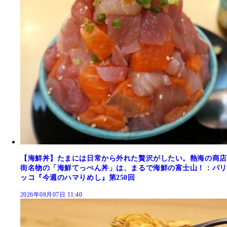
【海鮮丼】たまには日常から外れた贅沢がしたい。熱海の商店
街名物の「海鮮てっぺん丼」は、まるで海鮮の富士山！：パリ
ッコ『今週のハマりめし』第250回
2026年08月07日 11:40