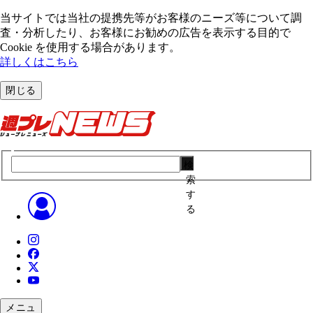
当サイトでは当社の提携先等がお客様のニーズ等について調
査・分析したり、お客様にお勧めの広告を表⽰する⽬的で
Cookie を使⽤する場合があります。
詳しくはこちら
閉じる
検
索
す
る
メニュ