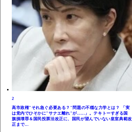
2
高市政権"それ急ぐ必要ある？"問題の不穏な力学とは？ 「実
は党内でひそかに"サナエ離れ"が......」。テキトーすぎる国
旗損壊罪＆国民投票法改正に、国民が望んでいない皇室典範改
正まで...