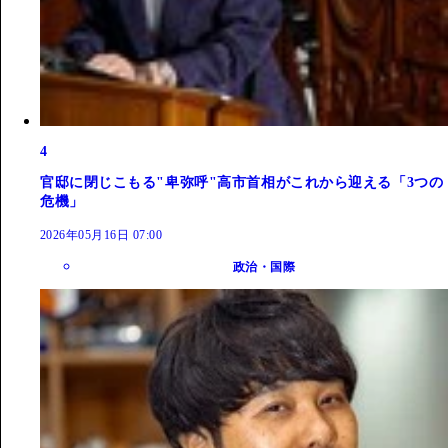
4
官邸に閉じこもる"卑弥呼"高市首相がこれから迎える「3つの
危機」
2026年05月16日 07:00
政治・国際