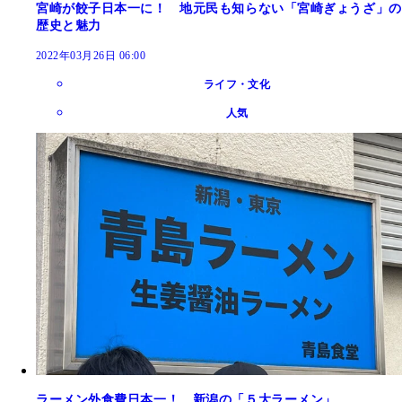
宮崎が餃子日本一に！ 地元民も知らない「宮崎ぎょうざ」の
歴史と魅力
2022年03月26日 06:00
ライフ・文化
人気
ラーメン外食費日本一！ 新潟の「５大ラーメン」