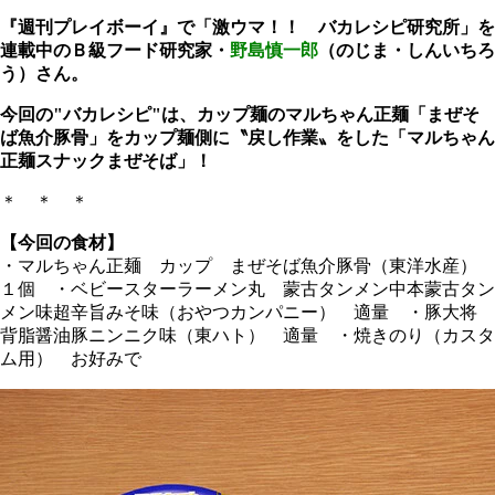
『週刊プレイボーイ』で「激ウマ！！ バカレシピ研究所」を
連載中のＢ級フード研究家・
野島慎一郎
（のじま・しんいちろ
う）さん。
今回の"バカレシピ"は、カップ麺のマルちゃん正麺「まぜそ
ば魚介豚骨」をカップ麺側に〝戻し作業〟をした「マルちゃん
正麺スナックまぜそば」！
＊ ＊ ＊
【今回の食材】
・マルちゃん正麺 カップ まぜそば魚介豚骨（東洋水産）
１個 ・ベビースターラーメン丸 蒙古タンメン中本蒙古タン
メン味超辛旨みそ味（おやつカンパニー） 適量 ・豚大将
背脂醤油豚ニンニク味（東ハト） 適量 ・焼きのり（カスタ
ム用） お好みで