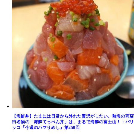
【海鮮丼】たまには日常から外れた贅沢がしたい。熱海の商店
街名物の「海鮮てっぺん丼」は、まるで海鮮の富士山！：パリ
ッコ『今週のハマりめし』第250回