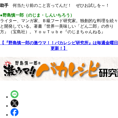
助手
何当たり前のこと言ってんだ！ ぜひお試しを～！
●野島慎一郎（のじま・しんいちろう）
ライター、マンガ家、Ｂ級フード研究家。独創的な料理を続々
と開発している。著書『世界一美味しい「どん二郎」の作り
方』（宝島社）。ＹｏｕＴｕｂｅ『のじまちゃんねる』
【『野島慎一郎の激ウマ！！バカレシピ研究所』は毎週金曜日
更新！】