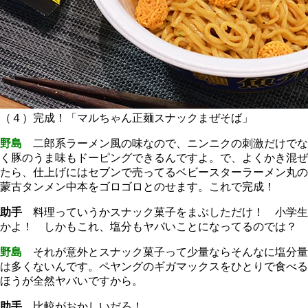
（４）完成！「マルちゃん正麺スナックまぜそば」
野島
二郎系ラーメン風の味なので、ニンニクの刺激だけでな
く豚のうま味もドーピングできるんですよ。で、よくかき混ぜ
たら、仕上げにはセブンで売ってるベビースターラーメン丸の
蒙古タンメン中本をゴロゴロとのせます。これで完成！
助手
料理っていうかスナック菓子をまぶしただけ！ 小学生
かよ！ しかもこれ、塩分もヤバいことになってるのでは？
野島
それが意外とスナック菓子って少量ならそんなに塩分量
は多くないんです。ペヤングのギガマックスをひとりで食べる
ほうが全然ヤバいですから。
助手
比較がおかしいだろ！