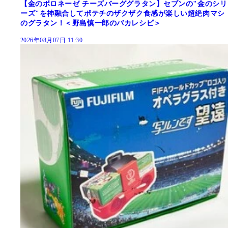
【金のボロネーゼ チーズバーググラタン】セブンの"金のシリ
ーズ"を神融合してポテチのザクザク食感が楽しい超絶肉マシ
のグラタン！＜野島慎一郎のバカレシピ＞
2026年08月07日 11:30