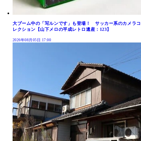
大ブーム中の「写ルンです」も登場！ サッカー系のカメラコ
レクション【山下メロの平成レトロ遺産：123】
2026年08月05日 17:00