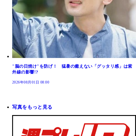
"脳の日焼け"を防げ！ 猛暑の癒えない「グッタリ感」は紫
外線の影響!?
2026年08月01日 08:00
写真をもっと見る