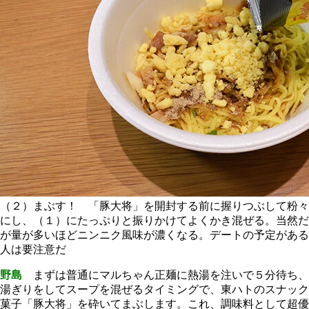
（２）まぶす！ 「豚大将」を開封する前に握りつぶして粉々
にし、（１）にたっぷりと振りかけてよくかき混ぜる。当然だ
が量が多いほどニンニク風味が濃くなる。デートの予定がある
人は要注意だ
野島
まずは普通にマルちゃん正麺に熱湯を注いで５分待ち、
湯ぎりをしてスープを混ぜるタイミングで、東ハトのスナック
菓子「豚大将」を砕いてまぶします。これ、調味料として超優