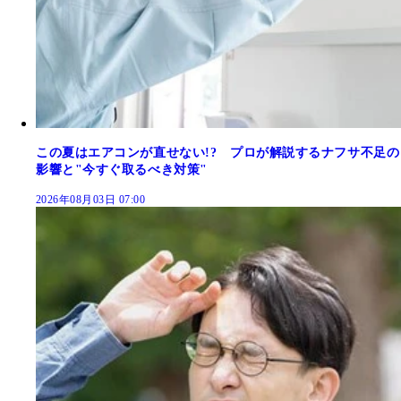
この夏はエアコンが直せない!? プロが解説するナフサ不足の
影響と"今すぐ取るべき対策"
2026年08月03日 07:00