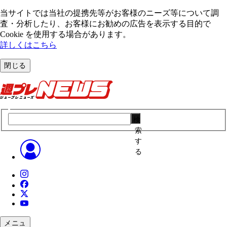
当サイトでは当社の提携先等がお客様のニーズ等について調
査・分析したり、お客様にお勧めの広告を表⽰する⽬的で
Cookie を使⽤する場合があります。
詳しくはこちら
閉じる
検
索
す
る
メニュ