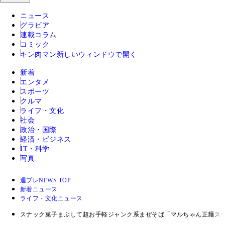
ニュース
グラビア
連載コラム
コミック
キン肉マン
新しいウィンドウで開く
新着
エンタメ
スポーツ
クルマ
ライフ・文化
社会
政治・国際
経済・ビジネス
IT・科学
写真
週プレNEWS TOP
新着ニュース
ライフ・文化ニュース
スナック菓子まぶして超お手軽ジャンク系まぜそば「マルちゃん正麺ス