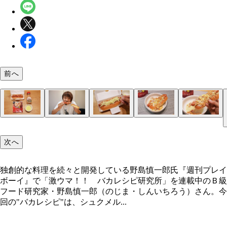
前へ
（１）舐める！ ホットドッグのソーセージを取り
（２）のせる！ （１）をパンに戻したらチーズを
（４）完成！「シュクメルリホットドッグ」
（５）激ウマ！ あとはシュクメルリを絡めながら
し、ケチャップ、マスタードなどをきれいに舐め回
ぷりとのせ、トースターで軽く焼いてチーズを溶か
よう。パンを軽く焼くことでクリームに浸っても形
次へ
プレーンな状態に戻そう。もちろんパンとソーセー
う。モスのホットドッグはパンが柔らかめ。軽く焼
しにくくなっている。ニンニク＆チーズマシマシ感
自前で用意して作ってもＯＫだ
とで程よい硬さに仕上がるのだ
Ｘなホットドッグが激ウマ！
独創的な料理を続々と開発している野島慎一郎氏『週刊プレイ
ボーイ』で「激ウマ！！ バカレシピ研究所」を連載中のＢ級
独創的な料理を続々と開発している野島慎一郎氏
フード研究家・野島慎一郎（のじま・しんいちろう）さん。今
回の"バカレシピ"は、シュクメル...