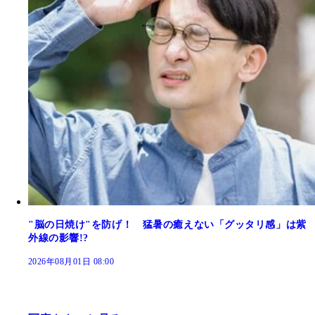
"脳の日焼け"を防げ！ 猛暑の癒えない「グッタリ感」は紫
外線の影響!?
2026年08月01日 08:00