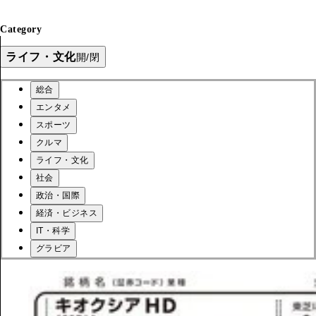
Category
ライフ・文化
開/閉
総合
エンタメ
スポーツ
クルマ
ライフ・文化
社会
政治・国際
経済・ビジネス
IT・科学
グラビア