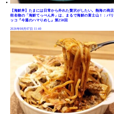
【海鮮丼】たまには日常から外れた贅沢がしたい。熱海の商店
街名物の「海鮮てっぺん丼」は、まるで海鮮の富士山！：パリ
ッコ『今週のハマりめし』第250回
2026年08月07日 11:40