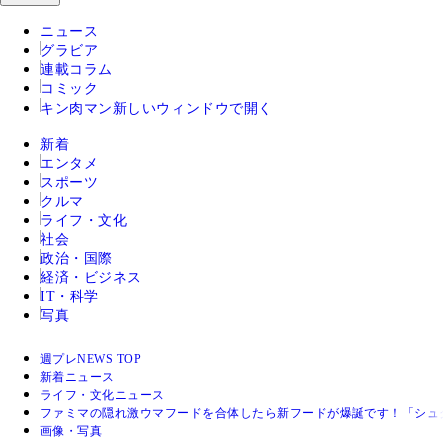
ニュース
グラビア
連載コラム
コミック
キン肉マン
新しいウィンドウで開く
新着
エンタメ
スポーツ
クルマ
ライフ・文化
社会
政治・国際
経済・ビジネス
IT・科学
写真
週プレNEWS TOP
新着ニュース
ライフ・文化ニュース
ファミマの隠れ激ウマフードを合体したら新フードが爆誕です！「シュ
画像・写真