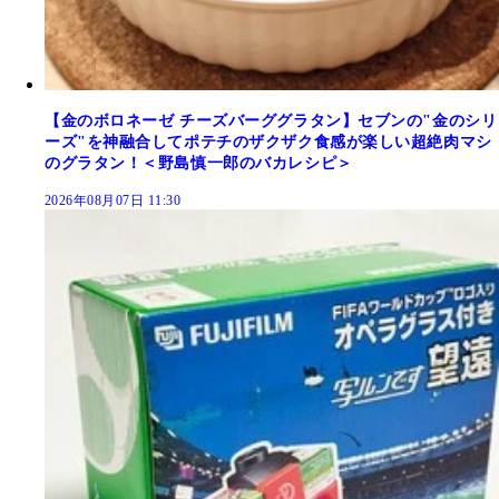
【金のボロネーゼ チーズバーググラタン】セブンの"金のシリ
ーズ"を神融合してポテチのザクザク食感が楽しい超絶肉マシ
のグラタン！＜野島慎一郎のバカレシピ＞
2026年08月07日 11:30