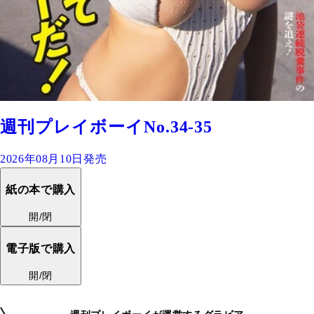
週刊プレイボーイNo.34-35
2026年08月10日発売
紙の本で購入
開/閉
電子版で購入
開/閉