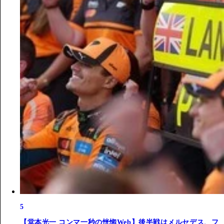
5
【堂本光一 コンマ一秒の恍惚Web】後半戦はメルセデス、フ