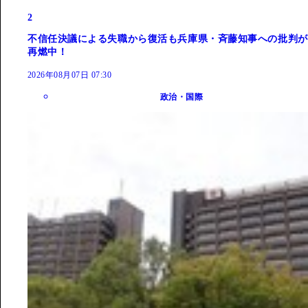
2
不信任決議による失職から復活も兵庫県・斉藤知事への批判が
再燃中！
2026年08月07日 07:30
政治・国際