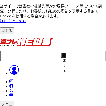
当サイトでは当社の提携先等がお客様のニーズ等について調
査・分析したり、お客様にお勧めの広告を表⽰する⽬的で
Cookie を使⽤する場合があります。
詳しくはこちら
閉じる
検
索
す
る
メニュ