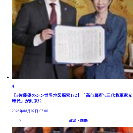
4
【#佐藤優のシン世界地図探索172】「高市幕府≒三代将軍家光
時代」が到来!?
2026年08月07日 07:00
政治・国際