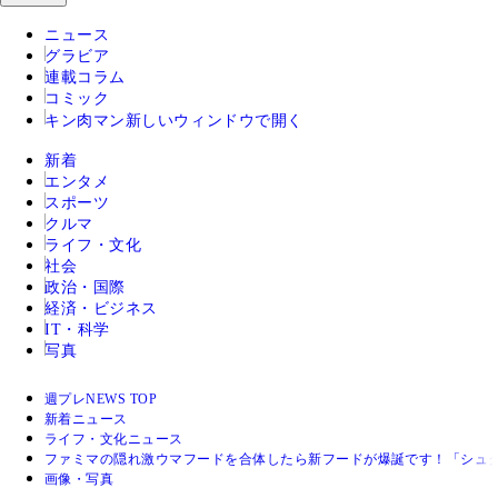
ニュース
グラビア
連載コラム
コミック
キン肉マン
新しいウィンドウで開く
新着
エンタメ
スポーツ
クルマ
ライフ・文化
社会
政治・国際
経済・ビジネス
IT・科学
写真
週プレNEWS TOP
新着ニュース
ライフ・文化ニュース
ファミマの隠れ激ウマフードを合体したら新フードが爆誕です！「シュ
画像・写真