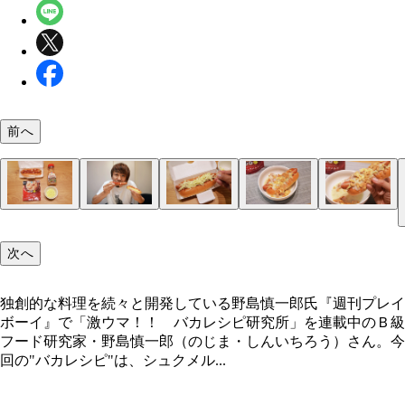
前へ
（１）舐める！ ホットドッグのソーセージを取り
（２）のせる！ （１）をパンに戻したらチーズを
（４）完成！「シュクメルリホットドッグ」
（５）激ウマ！ あとはシュクメルリを絡めながら
し、ケチャップ、マスタードなどをきれいに舐め回
ぷりとのせ、トースターで軽く焼いてチーズを溶か
よう。パンを軽く焼くことでクリームに浸っても形
次へ
プレーンな状態に戻そう。もちろんパンとソーセー
う。モスのホットドッグはパンが柔らかめ。軽く焼
しにくくなっている。ニンニク＆チーズマシマシ感
自前で用意して作ってもＯＫだ
とで程よい硬さに仕上がるのだ
Ｘなホットドッグが激ウマ！
独創的な料理を続々と開発している野島慎一郎氏『週刊プレイ
ボーイ』で「激ウマ！！ バカレシピ研究所」を連載中のＢ級
独創的な料理を続々と開発している野島慎一郎氏
フード研究家・野島慎一郎（のじま・しんいちろう）さん。今
回の"バカレシピ"は、シュクメル...