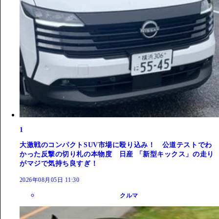
1
大激戦のコンパクトSUV市場に殴り込み！ 公道テストでわ
かった反撃の切り札の本物度 日産 「新型キックス」の走り
がマジで気持ち良すぎ！
2026年08月05日 11:30
クルマ