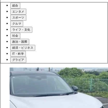
総合
エンタメ
スポーツ
クルマ
ライフ・文化
社会
政治・国際
経済・ビジネス
IT・科学
グラビア