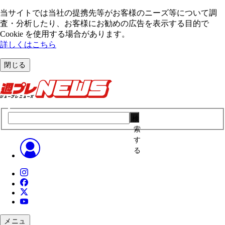
当サイトでは当社の提携先等がお客様のニーズ等について調
査・分析したり、お客様にお勧めの広告を表⽰する⽬的で
Cookie を使⽤する場合があります。
詳しくはこちら
閉じる
検
索
す
る
メニュ