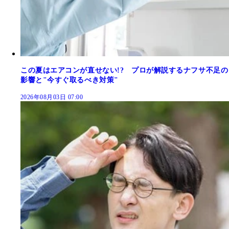
この夏はエアコンが直せない!? プロが解説するナフサ不足の
影響と"今すぐ取るべき対策"
2026年08月03日 07:00