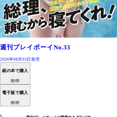
週刊プレイボーイNo.33
2026年08月03日発売
紙の本で購入
開/閉
電子版で購入
開/閉