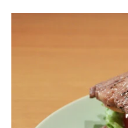
（１）舐める！ ホットドッグのソーセージを取り
（２）のせる！ （１）をパンに戻したらチーズを
（４）完成！「シュクメルリホットドッグ」
（５）激ウマ！ あとはシュクメルリを絡めながら
作ってもＯＫだ
に仕上がるのだ
ッグが激ウマ！