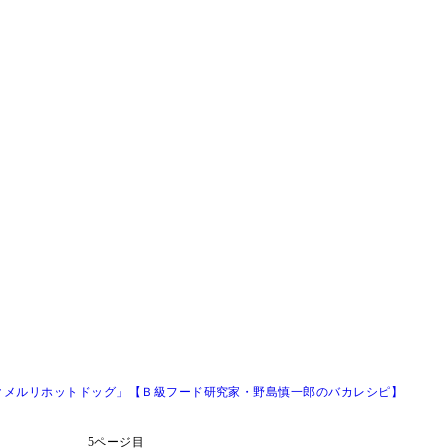
クメルリホットドッグ」【Ｂ級フード研究家・野島慎一郎のバカレシピ】
5ページ目