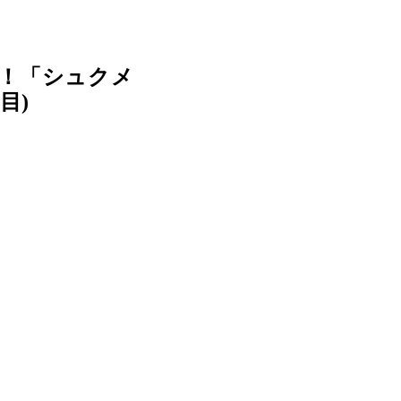
！「シュクメ
目)