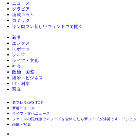
ニュース
グラビア
連載コラム
コミック
キン肉マン
新しいウィンドウで開く
新着
エンタメ
スポーツ
クルマ
ライフ・文化
社会
政治・国際
経済・ビジネス
IT・科学
写真
週プレNEWS TOP
新着ニュース
ライフ・文化ニュース
ファミマの隠れ激ウマフードを合体したら新フードが爆誕です！「シュ
画像・写真