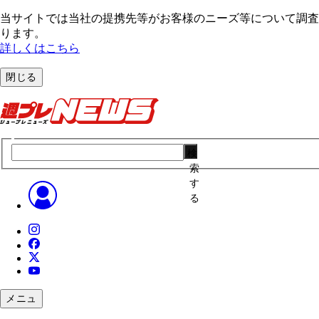
当サイトでは当社の提携先等がお客様のニーズ等について調査・
ります。
詳しくはこちら
閉じる
検
索
す
る
メニュ