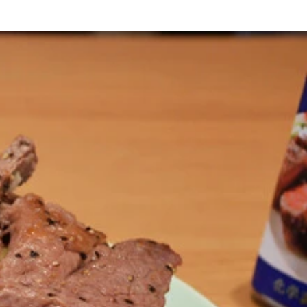
ーンな状態に戻そう。もちろんパンとソーセージを自前で用意
モスのホットドッグはパンが柔らかめ。軽く焼くことで程よい
にくくなっている。ニンニク＆チーズマシマシ感ＭＡＸなホッ