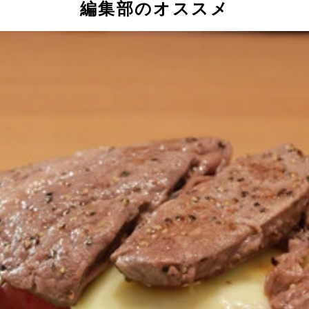
編集部のオススメ
出し、ケチャップ、マスタードなどをきれいに舐め回してプレ
たっぷりとのせ、トースターで軽く焼いてチーズを溶かそう。
食べよう。パンを軽く焼くことでクリームに浸っても形崩れし