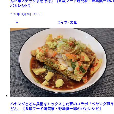
ん正麺スナックまぜそば」【Ｂ級フード研究家・野島慎一郎の
バカレシピ】
2022年04月29日 11:30
ライフ・文化
ペヤングとどん兵衛をミックスした夢のコラボ「ペヤング皿う
どん」【Ｂ級フード研究家・野島慎一郎のバカレシピ】