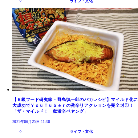
ライフ・文化
【Ｂ級フード研究家・野島慎一郎のバカレシピ】マイルド化に
大成功でＹｏｕＴｕｂｅｒの激辛リアクションを完全封印！
「ザ・マイルド！ 獄激辛ペヤング」
2021年06月25日 11:30
ライフ・文化