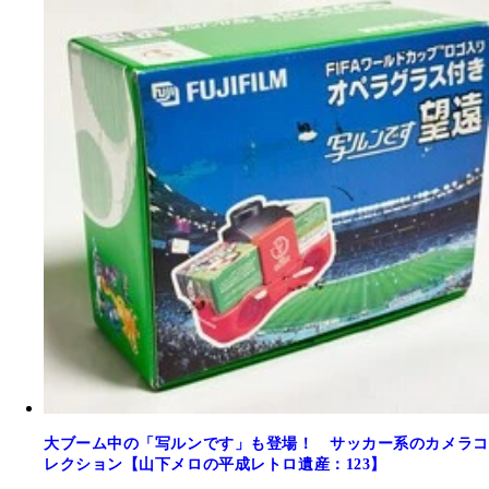
大ブーム中の「写ルンです」も登場！ サッカー系のカメラコ
レクション【山下メロの平成レトロ遺産：123】