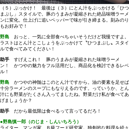
（５）ぶっかけ！ 最後は（３）にとん汁をぶっかける「ひつ
まぶし」スタイルで。豚のうまみが凝縮された絶品味噌ラーメ
ンに変化。仕上げに追いペッパーで味が引き締まる。刻みのり
もお好みで！
野島
おっと、一気に全部食べちゃいそうだけど我慢ですよ。
ラストはとん汁とこしょうをぶっかけて〝ひつまぶし〟スタイ
ルで食べてみてください！
助手
すげえこれ！ 豚のうまみが凝縮された味噌ラーメ
ン！ かつやの魅力をフル活用だし、商品化を検討できるレベ
ル！
野島
かつやの神髄はこのとん汁ですから。油の要素を足せば
十分ラーメンのスープにもなりえるのです。っていうか、とん
汁にも野菜がたくさん入ってましたね。野菜だけ私が食べてあ
げましょうか？
助手
だから最低限は食べるって言ってるだろ！
●野島慎一郎（のじま・しんいちろう）
ライター、マンガ家、Ｂ級フード研究家。独創的な料理を続々