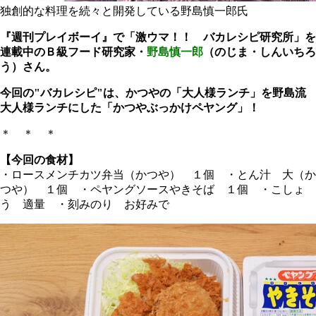
独創的な料理を続々と開発している野島慎一郎氏
『週刊プレイボーイ』で「激ウマ！！ バカレシピ研究所」を
連載中のＢ級フード研究家・
野島慎一郎
（のじま・しんいちろ
う）さん。
今回の"バカレシピ"は、かつやの「大人様ランチ」を野島流
大人様ランチにした「かつやぶっかけペヤング」！
＊ ＊ ＊
【今回の食材】
・ロースメンチカツ弁当（かつや） １個 ・とん汁 大（か
つや） １個 ・ペヤングソースやきそば １個 ・こしょ
う 適量 ・刻みのり お好みで