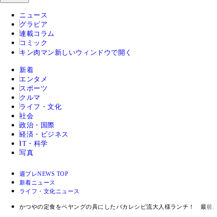
ニュース
グラビア
連載コラム
コミック
キン肉マン
新しいウィンドウで開く
新着
エンタメ
スポーツ
クルマ
ライフ・文化
社会
政治・国際
経済・ビジネス
IT・科学
写真
週プレNEWS TOP
新着ニュース
ライフ・文化ニュース
かつやの定食をペヤングの具にしたバカレシピ流大人様ランチ！ 最後