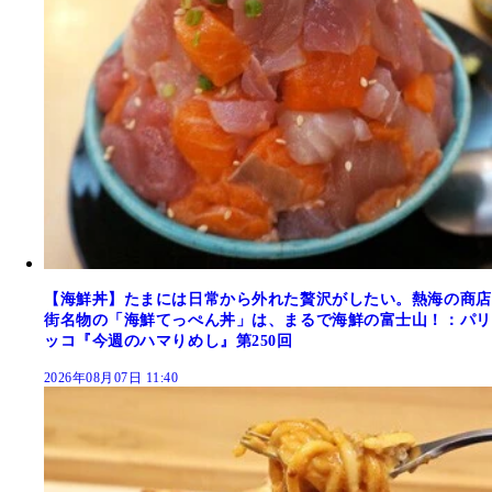
【海鮮丼】たまには日常から外れた贅沢がしたい。熱海の商店
街名物の「海鮮てっぺん丼」は、まるで海鮮の富士山！：パリ
ッコ『今週のハマりめし』第250回
2026年08月07日 11:40