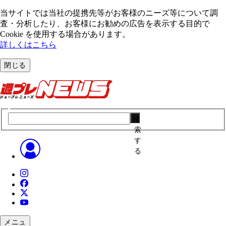
当サイトでは当社の提携先等がお客様のニーズ等について調
査・分析したり、お客様にお勧めの広告を表⽰する⽬的で
Cookie を使⽤する場合があります。
詳しくはこちら
閉じる
検
索
す
る
メニュ