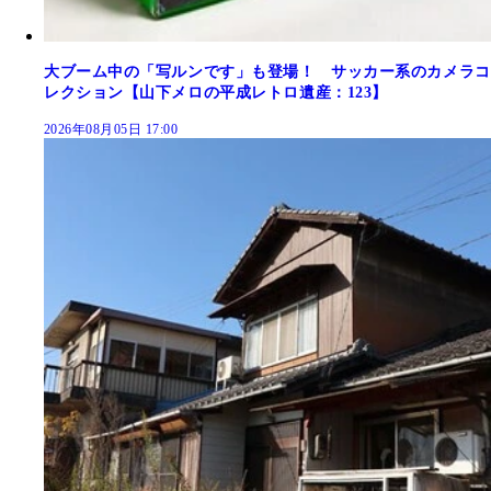
大ブーム中の「写ルンです」も登場！ サッカー系のカメラコ
レクション【山下メロの平成レトロ遺産：123】
2026年08月05日 17:00