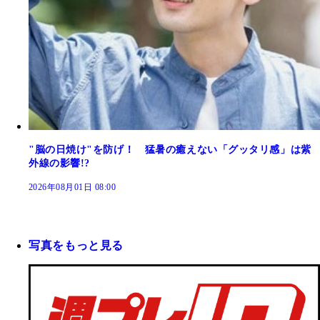
"脳の日焼け"を防げ！ 猛暑の癒えない「グッタリ感」は紫
外線の影響!?
2026年08月01日 08:00
写真をもっと見る