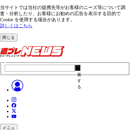
当サイトでは当社の提携先等がお客様のニーズ等について調
査・分析したり、お客様にお勧めの広告を表⽰する⽬的で
Cookie を使⽤する場合があります。
詳しくはこちら
閉じる
検
索
す
る
メニュ