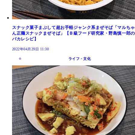
スナック菓子まぶして超お手軽ジャンク系まぜそば「マルちゃ
ん正麺スナックまぜそば」【Ｂ級フード研究家・野島慎一郎の
バカレシピ】
2022年04月29日 11:30
ライフ・文化