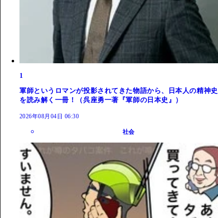
1
軍師というロマンが投影されてきた物語から、日本人の精神史
を読み解く一冊！（呉座勇一著『軍師の日本史』）
2026年08月04日 06:30
社会