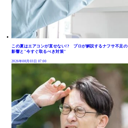
この夏はエアコンが直せない!? プロが解説するナフサ不足の
影響と"今すぐ取るべき対策"
2026年08月03日 07:00