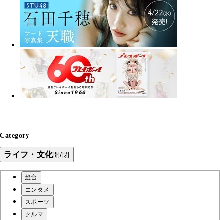
Category
ライフ・文化
開/閉
総合
エンタメ
スポーツ
クルマ