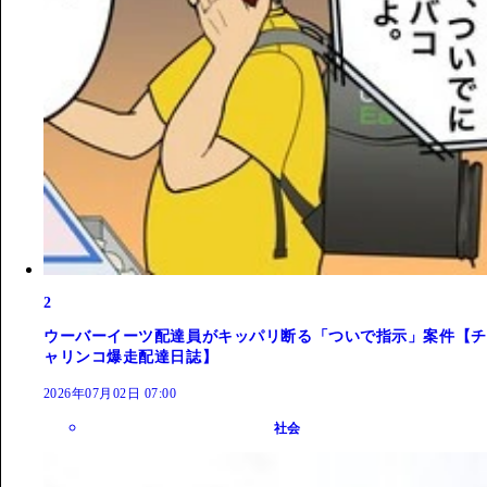
2
ウーバーイーツ配達員がキッパリ断る「ついで指示」案件【チ
ャリンコ爆走配達日誌】
2026年07月02日 07:00
社会