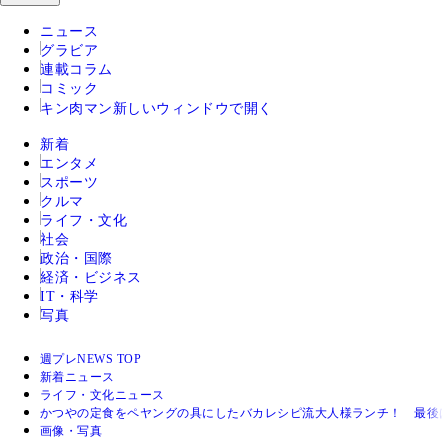
ニュース
グラビア
連載コラム
コミック
キン肉マン
新しいウィンドウで開く
新着
エンタメ
スポーツ
クルマ
ライフ・文化
社会
政治・国際
経済・ビジネス
IT・科学
写真
週プレNEWS TOP
新着ニュース
ライフ・文化ニュース
かつやの定食をペヤングの具にしたバカレシピ流大人様ランチ！ 最後
画像・写真