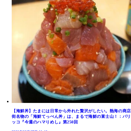
【海鮮丼】たまには日常から外れた贅沢がしたい。熱海の商店
街名物の「海鮮てっぺん丼」は、まるで海鮮の富士山！：パリ
ッコ『今週のハマりめし』第250回