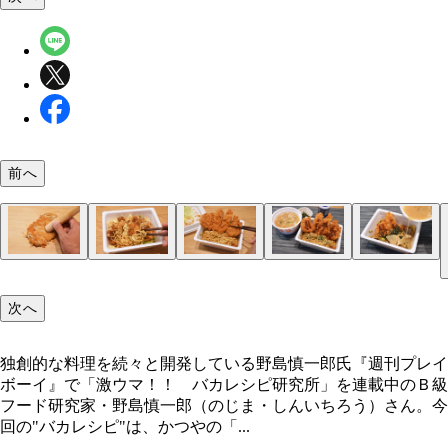
前へ
（１）潰す！ かつやのロースメンチカツ弁当から
（２）混ぜる！ ペヤングを手順どおりに作り、ペ
（３）仕上げ！ （２）にペヤングのスパイスとふ
（４）完成！「かつやぶっかけペヤング」
（５）ぶっかけ！ 最後は（３）にとん汁をぶっか
チカツをまな板の上に取り出し、すりこぎなどで全
グソースを入れる段階で（１）を投入。麺、ソース
けをかけたら、ロースカツを盛りつけてとんかつソ
「ひつまぶし」スタイルで。豚のうまみが凝縮され
次へ
軽く潰す。グチャグチャにしすぎると肉汁が逃げて
ンチカツをよく混ぜながら（１）をひき肉状にほぐ
をかければ完成。豚のうまみとＷソースのペヤング
品味噌ラーメンに変化。仕上げに追いペッパーで味
うので、ほどほどに
お好みで弁当のキャベツを加えてもよい
喫しつつ、半分くらい食べ進めよう
き締まる。刻みのりもお好みで！
独創的な料理を続々と開発している野島慎一郎氏『週刊プレイ
ボーイ』で「激ウマ！！ バカレシピ研究所」を連載中のＢ級
独創的な料理を続々と開発している野島慎一郎氏
フード研究家・野島慎一郎（のじま・しんいちろう）さん。今
回の"バカレシピ"は、かつやの「...