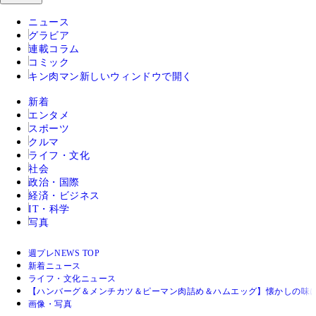
ニュース
グラビア
連載コラム
コミック
キン肉マン
新しいウィンドウで開く
新着
エンタメ
スポーツ
クルマ
ライフ・文化
社会
政治・国際
経済・ビジネス
IT・科学
写真
週プレNEWS TOP
新着ニュース
ライフ・文化ニュース
【ハンバーグ＆メンチカツ＆ピーマン肉詰め＆ハムエッグ】懐かしの味に
画像・写真