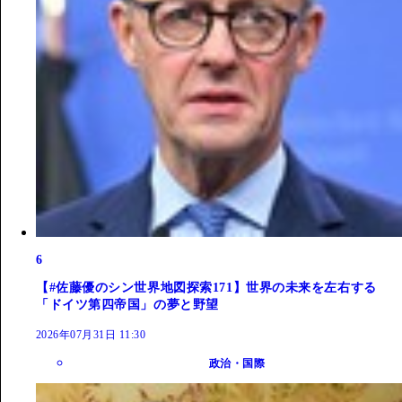
6
【#佐藤優のシン世界地図探索171】世界の未来を左右する
「ドイツ第四帝国」の夢と野望
2026年07月31日 11:30
政治・国際