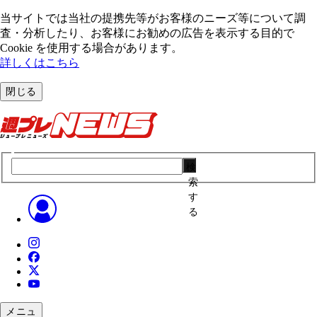
当サイトでは当社の提携先等がお客様のニーズ等について調
査・分析したり、お客様にお勧めの広告を表⽰する⽬的で
Cookie を使⽤する場合があります。
詳しくはこちら
閉じる
検
索
す
る
メニュ