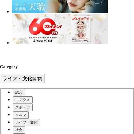
Category
ライフ・文化
開/閉
総合
エンタメ
スポーツ
クルマ
ライフ・文化
社会