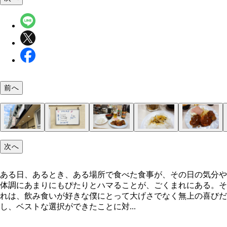
前へ
「クロンボ」
「サーヴィスランチ」
「サーヴィスランチ」（700円）
懐かしの美味しさ
やんちゃな1皿
夢中で食べ、飲んだ
次へ
ある日、あるとき、ある場所で食べた食事が、その日の気分や
体調にあまりにもぴたりとハマることが、ごくまれにある。そ
れは、飲み食いが好きな僕にとって大げさでなく無上の喜びだ
し、ベストな選択ができたことに対...