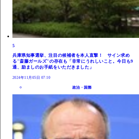
5
兵庫県知事選挙、注目の候補者を本人直撃！ サイン求め
る"斎藤ガールズ"の存在も「非常にうれしいこと。今日も9
通、励ましのお手紙をいただきました」
2024年11月05日 07:10
政治・国際