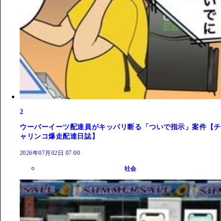
2
ウーバーイーツ配達員がキッパリ断る「ついで指示」案件【チ
ャリンコ爆走配達日誌】
2026年07月02日 07:00
社会