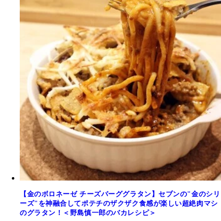
【金のボロネーゼ チーズバーググラタン】セブンの"金のシリ
ーズ"を神融合してポテチのザクザク食感が楽しい超絶肉マシ
のグラタン！＜野島慎一郎のバカレシピ＞