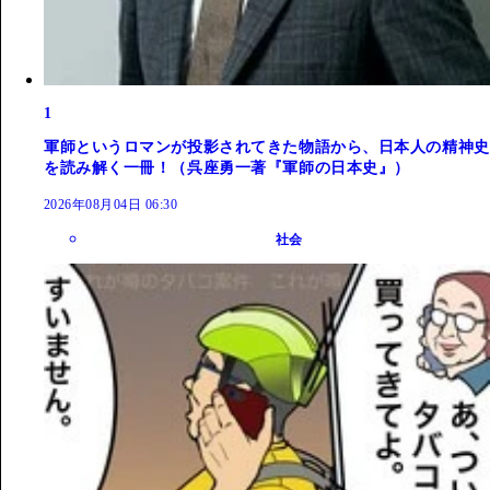
1
軍師というロマンが投影されてきた物語から、日本人の精神史
を読み解く一冊！（呉座勇一著『軍師の日本史』）
2026年08月04日 06:30
社会