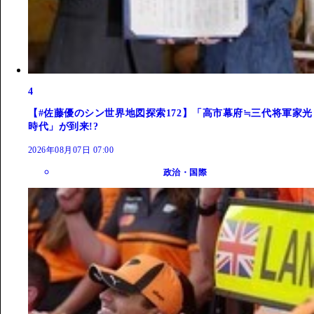
4
【#佐藤優のシン世界地図探索172】「高市幕府≒三代将軍家光
時代」が到来!?
2026年08月07日 07:00
政治・国際