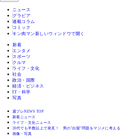
ニュース
グラビア
連載コラム
コミック
キン肉マン
新しいウィンドウで開く
新着
エンタメ
スポーツ
クルマ
ライフ・文化
社会
政治・国際
経済・ビジネス
IT・科学
写真
週プレNEWS TOP
新着ニュース
ライフ・文化ニュース
20代でも半数以上で発見！ 男の"白髪"問題をマジメに考える
画像・写真