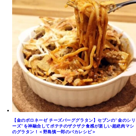
【金のボロネーゼ チーズバーググラタン】セブンの"金のシリ
ーズ"を神融合してポテチのザクザク食感が楽しい超絶肉マシ
のグラタン！＜野島慎一郎のバカレシピ＞