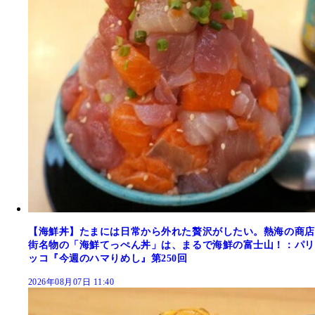
【海鮮丼】たまには日常から外れた贅沢がしたい。熱海の商店
街名物の「海鮮てっぺん丼」は、まるで海鮮の富士山！：パリ
ッコ『今週のハマりめし』第250回
2026年08月07日 11:40