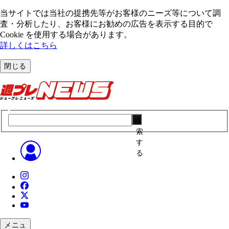
当サイトでは当社の提携先等がお客様のニーズ等について調
査・分析したり、お客様にお勧めの広告を表⽰する⽬的で
Cookie を使⽤する場合があります。
詳しくはこちら
閉じる
検
索
す
る
メニュ