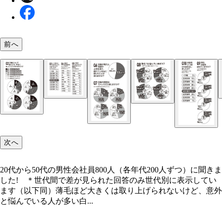
前へ
次へ
男の白髪アンケート
男の白髪アンケート
20代から50代の男性会社員800人（各年代200人ずつ）に聞きま
した! ＊世代間で差が見られた回答のみ世代別に表示してい
ます（以下同）薄毛ほど大きくは取り上げられないけど、意外
20代から50代の男性会社員800人（各年代200人ず
男の白髪アンケート
と悩んでいる人が多い白...
聞きました! ＊世代間で差が見（以下同）