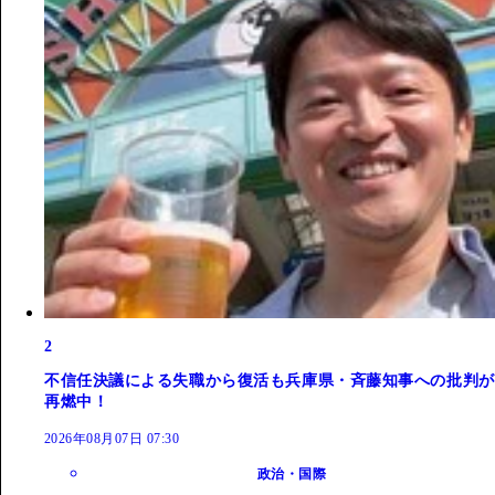
2
不信任決議による失職から復活も兵庫県・斉藤知事への批判が
再燃中！
2026年08月07日 07:30
政治・国際