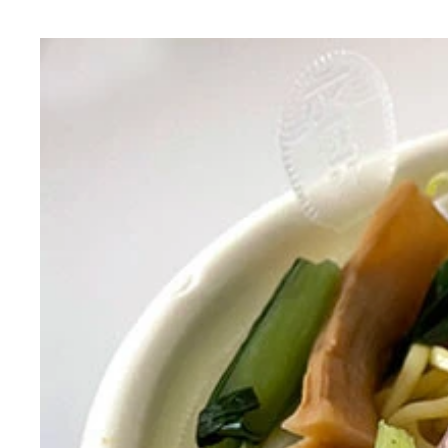
強烈な魚粉とにんにくが絡み合う。おにぎりののり
『セブンイレブン ・7プレミアムゴールド 金の
『うま塩ペッパーチキンバ―ガー』は食べ応え抜群