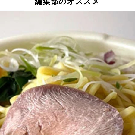
編集部のオススメ
は細かくちぎってかけるのがベスト
ボロネーゼ』は絶対外せない逸品
のうえに、たんぱく質が28グラム以上もとれるというのだか