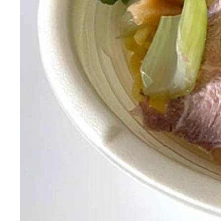
『ごはんにちょいまぜ！ 〆のまぜ飯』。醤油ベー