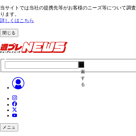
当サイトでは当社の提携先等がお客様のニーズ等について調査・
ります。
詳しくはこちら
閉じる
検
索
す
る
メニュ