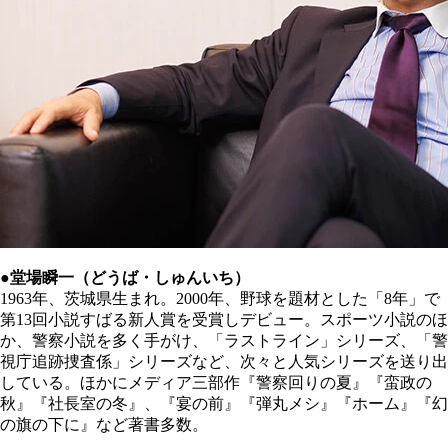
●堂場瞬一（どうば・しゅんいち）
1963年、茨城県生まれ。2000年、野球を題材とした「8年」で
第13回小説すばる新人賞を受賞しデビュー。スポーツ小説のほ
か、警察小説を多く手がけ、「ラストライン」シリーズ、「警
視庁追跡捜査係」シリーズなど、次々と人気シリーズを送り出
している。ほかにメディア三部作『警察回りの夏』『蛮政の
秋』『社長室の冬』、『宴の前』『弾丸メシ』『ホーム』『幻
の旗の下に』など著書多数。