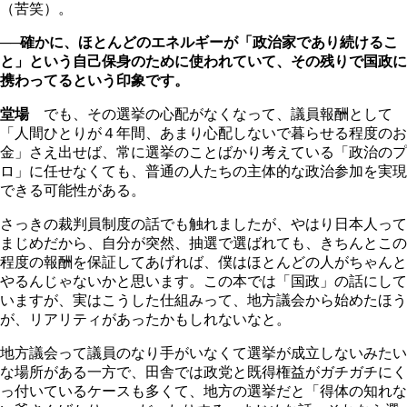
（苦笑）。
──確かに、ほとんどのエネルギーが「政治家であり続けるこ
と」という自己保身のために使われていて、その残りで国政に
携わってるという印象です。
堂場
でも、その選挙の心配がなくなって、議員報酬として
「人間ひとりが４年間、あまり心配しないで暮らせる程度のお
金」さえ出せば、常に選挙のことばかり考えている「政治のプ
ロ」に任せなくても、普通の人たちの主体的な政治参加を実現
できる可能性がある。
さっきの裁判員制度の話でも触れましたが、やはり日本人って
まじめだから、自分が突然、抽選で選ばれても、きちんとこの
程度の報酬を保証してあげれば、僕はほとんどの人がちゃんと
やるんじゃないかと思います。この本では「国政」の話にして
いますが、実はこうした仕組みって、地方議会から始めたほう
が、リアリティがあったかもしれないなと。
地方議会って議員のなり手がいなくて選挙が成立しないみたい
な場所がある一方で、田舎では政党と既得権益がガチガチにく
っ付いているケースも多くて、地方の選挙だと「得体の知れな