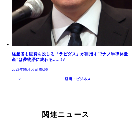
経産省も巨費を投じる「ラピダス」が目指す"2ナノ半導体量
産"は夢物語に終わる......!?
2023年06月06日 06:00
経済・ビジネス
関連ニュース