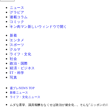
ニュース
グラビア
連載コラム
コミック
キン肉マン
新しいウィンドウで開く
新着
エンタメ
スポーツ
クルマ
ライフ・文化
社会
政治・国際
経済・ビジネス
IT・科学
写真
週プレNEWS TOP
新着ニュース
ライフ・文化ニュース
ムダな選挙、議員報酬をなくせば政治が健全化...。そんな"ニッポンの未来