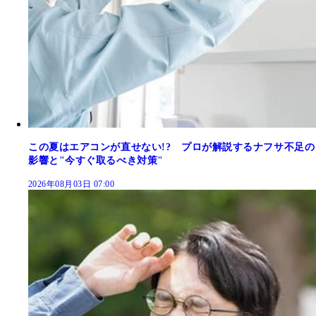
この夏はエアコンが直せない!? プロが解説するナフサ不足の
影響と"今すぐ取るべき対策"
2026年08月03日 07:00