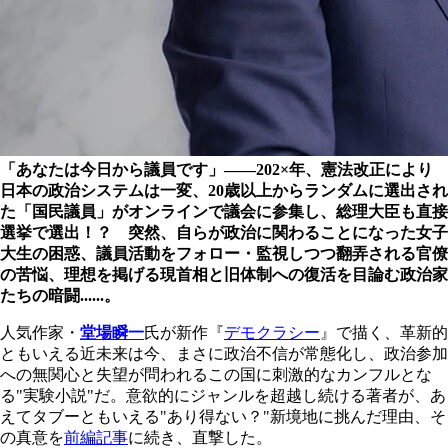
「あなたは今日から議員です」――202×年、憲法改正により
日本の政治システムは一変、20歳以上からランダムに選出され
た「国民議員」がオンラインで議会に参集し、総理大臣も直接
選挙で選出！？ 突然、自らが政治に関わることになった女子
大生の困惑、議員活動をフォロー・監視しつつ翻弄される官僚
の苦悩、理想を掲げる現首相と旧体制への復活を目論む政治家
たちの暗闘......。
人気作家・
堂場瞬一
氏が新作『
デモクラシー
』で描く、革新的
ともいえる近未来は今、まさに政治不信が常態化し、政治参加
への無関心と失望が問われるこの国に刺激的なカンフルとな
る"実験小説"だ。意欲的にジャンルを超越し続ける著者が、あ
えてタブーともいえる"あり得ない？"新境地に挑んだ理由、そ
の真意を
前編記事
に続き、直撃した。