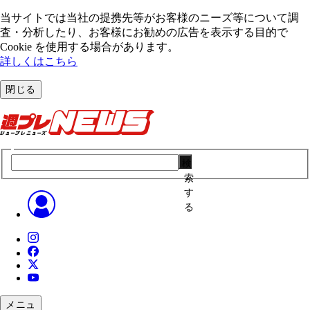
当サイトでは当社の提携先等がお客様のニーズ等について調
査・分析したり、お客様にお勧めの広告を表⽰する⽬的で
Cookie を使⽤する場合があります。
詳しくはこちら
閉じる
検
索
す
る
メニュ