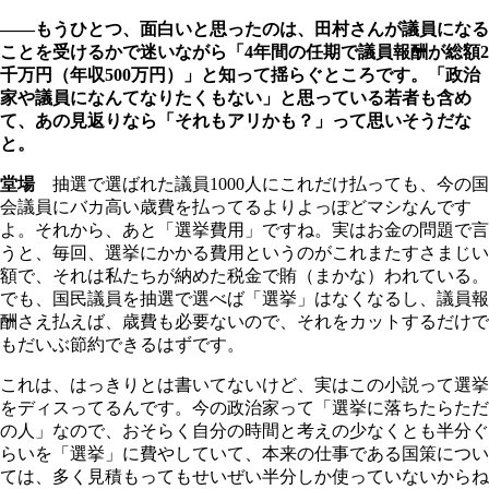
――もうひとつ、面白いと思ったのは、田村さんが議員になる
ことを受けるかで迷いながら「4年間の任期で議員報酬が総額2
千万円（年収500万円）」と知って揺らぐところです。「政治
家や議員になんてなりたくもない」と思っている若者も含め
て、あの見返りなら「それもアリかも？」って思いそうだな
と。
堂場
抽選で選ばれた議員1000人にこれだけ払っても、今の国
会議員にバカ高い歳費を払ってるよりよっぽどマシなんです
よ。それから、あと「選挙費用」ですね。実はお金の問題で言
うと、毎回、選挙にかかる費用というのがこれまたすさまじい
額で、それは私たちが納めた税金で賄（まかな）われている。
でも、国民議員を抽選で選べば「選挙」はなくなるし、議員報
酬さえ払えば、歳費も必要ないので、それをカットするだけで
もだいぶ節約できるはずです。
これは、はっきりとは書いてないけど、実はこの小説って選挙
をディスってるんです。今の政治家って「選挙に落ちたらただ
の人」なので、おそらく自分の時間と考えの少なくとも半分ぐ
らいを「選挙」に費やしていて、本来の仕事である国策につい
ては、多く見積もってもせいぜい半分しか使っていないからね