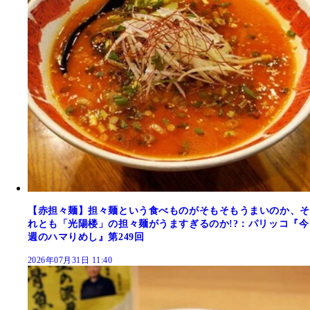
【赤担々麺】担々麺という食べものがそもそもうまいのか、そ
れとも「光陽楼」の担々麺がうますぎるのか!?：パリッコ『今
週のハマりめし』第249回
2026年07月31日 11:40