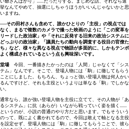
い爺さんばかり」......だったりする。まじめな話、それなら選
挙なんてやめて、抽選にしちゃうほうがいいんじゃないかと思
いますね。
──その田村さんも含めて、誰かひとりの「主役」の視点では
なく、まるで複数のカメラで撮った映画のように「この変革を
リードした政治家」や「それに反発する旧来の政治システムに
どっぷりの政治家」「議員たちの動向を調査する役目の官僚た
ち」など、様々な異なる視点で物語が多面的に、しかもテンポ
よく構成されているという点も興味深いです。
堂場
今回、一番描きたかったのは「人間」じゃなくて「シス
テム」なんです。そこで、登場人物には「駒」に徹してもらう
ことにしました。もちろん、ちょっと強い登場人物は何人かい
るんですけど、それも主役というよりは単なる「駒」でしかな
い。
通常なら、誰か強い登場人物を主役に立てて、その人物が「あ
るシステム」に抗（あらが）いながら戦っていく姿を描く......
というのが、小説の普通のやり方だと思います。でもそういう
のって、既によく書かれてるので、今回は敢えて軸となる主役
を設定せず、登場人物には「駒」に徹してもらうことで、彼ら