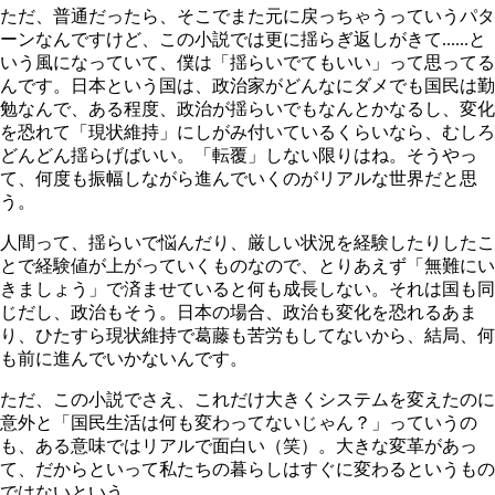
ただ、普通だったら、そこでまた元に戻っちゃうっていうパタ
ーンなんですけど、この小説では更に揺らぎ返しがきて......と
いう風になっていて、僕は「揺らいでてもいい」って思ってる
んです。日本という国は、政治家がどんなにダメでも国民は勤
勉なんで、ある程度、政治が揺らいでもなんとかなるし、変化
を恐れて「現状維持」にしがみ付いているくらいなら、むしろ
どんどん揺らげばいい。「転覆」しない限りはね。そうやっ
て、何度も振幅しながら進んでいくのがリアルな世界だと思
う。
人間って、揺らいで悩んだり、厳しい状況を経験したりしたこ
とで経験値が上がっていくものなので、とりあえず「無難にい
きましょう」で済ませていると何も成長しない。それは国も同
じだし、政治もそう。日本の場合、政治も変化を恐れるあま
り、ひたすら現状維持で葛藤も苦労もしてないから、結局、何
も前に進んでいかないんです。
ただ、この小説でさえ、これだけ大きくシステムを変えたのに
意外と「国民生活は何も変わってないじゃん？」っていうの
も、ある意味ではリアルで面白い（笑）。大きな変革があっ
て、だからといって私たちの暮らしはすぐに変わるというもの
ではないという。