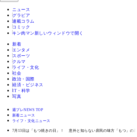
ニュース
グラビア
連載コラム
コミック
キン肉マン
新しいウィンドウで開く
新着
エンタメ
スポーツ
クルマ
ライフ・文化
社会
政治・国際
経済・ビジネス
IT・科学
写真
週プレNEWS TOP
新着ニュース
ライフ・文化ニュース
7月13日は「もつ焼きの日」！ 意外と知らない庶民の味方「もつ」の