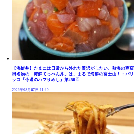
【海鮮丼】たまには日常から外れた贅沢がしたい。熱海の商店
街名物の「海鮮てっぺん丼」は、まるで海鮮の富士山！：パリ
ッコ『今週のハマりめし』第250回
2026年08月07日 11:40