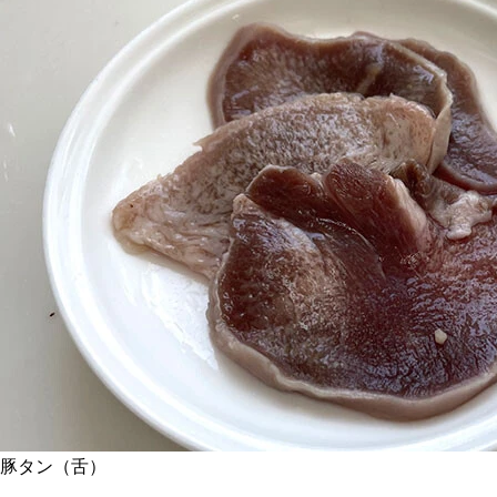
豚タン（舌）