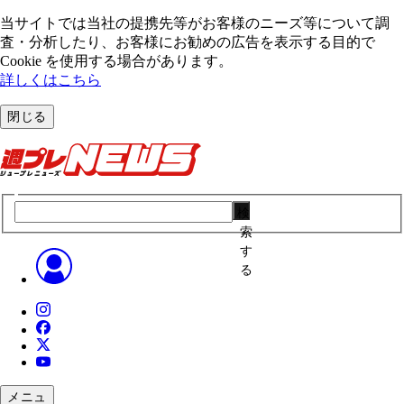
当サイトでは当社の提携先等がお客様のニーズ等について調
査・分析したり、お客様にお勧めの広告を表⽰する⽬的で
Cookie を使⽤する場合があります。
詳しくはこちら
閉じる
検
索
す
る
メニュ