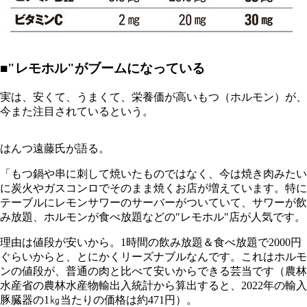
■"レモホル"がブームになっている
実は、安くて、うまくて、栄養価が高いもつ（ホルモン）が、
今また注目されているという。
はんつ遠藤氏が語る。
「もつ鍋や串に刺して焼いたものではなく、今は焼き肉みたい
に炭火やガスコンロでそのまま焼くお店が増えています。特に
テーブルにレモンサワーのサーバーがついていて、サワーが飲
み放題、ホルモンが食べ放題などの"レモホル"店が人気です。
理由は値段が安いから。1時間の飲み放題＆食べ放題で2000円
ぐらいからと、とにかくリーズナブルなんです。これはホルモ
ンの値段が、普通の肉と比べて安いからできる芸当です（農林
水産省の農林水産物輸出入統計から算出すると、2022年の輸入
豚臓器の1㎏当たりの価格は約471円）。