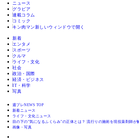
ニュース
グラビア
連載コラム
コミック
キン肉マン
新しいウィンドウで開く
新着
エンタメ
スポーツ
クルマ
ライフ・文化
社会
政治・国際
経済・ビジネス
IT・科学
写真
週プレNEWS TOP
新着ニュース
ライフ・文化ニュース
目の下の"気になるふくらみ"の正体とは？ 流行りの施術を現役薬剤師
画像・写真