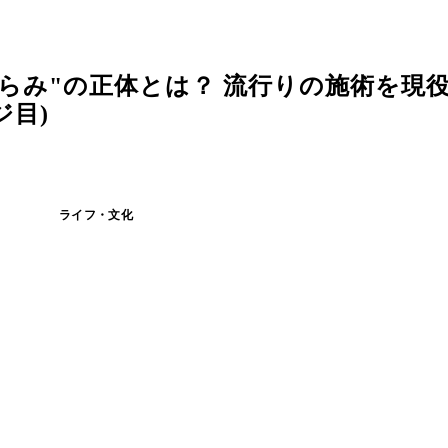
らみ"の正体とは？ 流行りの施術を現
ジ目)
ライフ・文化