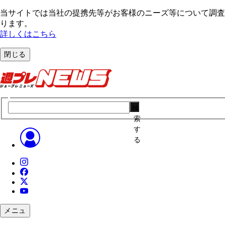
当サイトでは当社の提携先等がお客様のニーズ等について調査・
ります。
詳しくはこちら
閉じる
検
索
す
る
メニュ