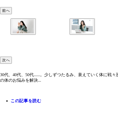
前へ
次へ
30代、40代、50代......。少しずつたるみ、衰えてい
の体のお悩みを解決...
この記事を読む