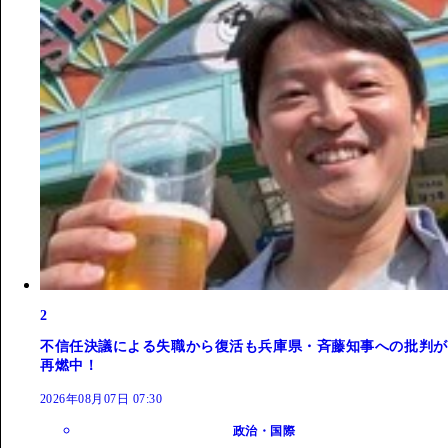
2
不信任決議による失職から復活も兵庫県・斉藤知事への批判が
再燃中！
2026年08月07日 07:30
政治・国際