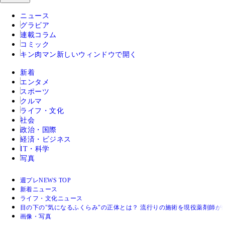
ニュース
グラビア
連載コラム
コミック
キン肉マン
新しいウィンドウで開く
新着
エンタメ
スポーツ
クルマ
ライフ・文化
社会
政治・国際
経済・ビジネス
IT・科学
写真
週プレNEWS TOP
新着ニュース
ライフ・文化ニュース
目の下の"気になるふくらみ"の正体とは？ 流行りの施術を現役薬剤師
画像・写真