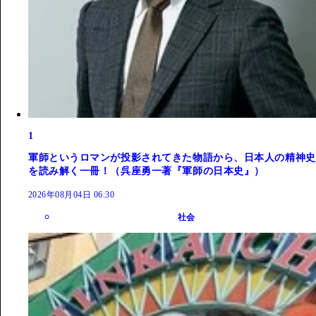
1
軍師というロマンが投影されてきた物語から、日本人の精神史
を読み解く一冊！（呉座勇一著『軍師の日本史』）
2026年08月04日 06:30
社会