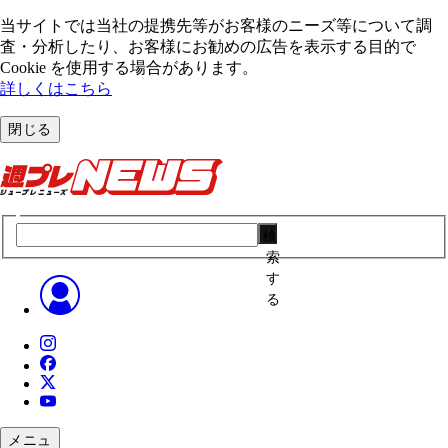
当サイトでは当社の提携先等がお客様のニーズ等について調
査・分析したり、お客様にお勧めの広告を表⽰する⽬的で
Cookie を使⽤する場合があります。
詳しくはこちら
閉じる
検
索
す
る
メニュ