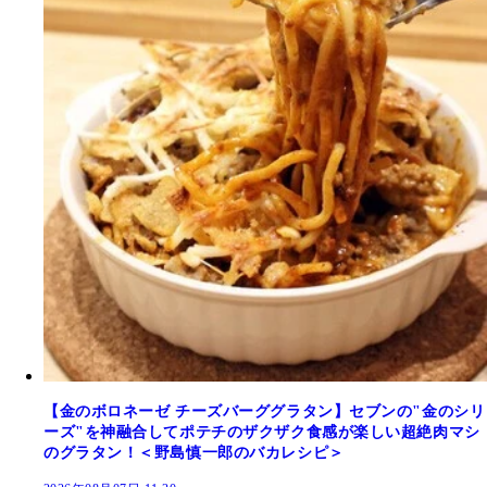
【金のボロネーゼ チーズバーググラタン】セブンの"金のシリ
ーズ"を神融合してポテチのザクザク食感が楽しい超絶肉マシ
のグラタン！＜野島慎一郎のバカレシピ＞