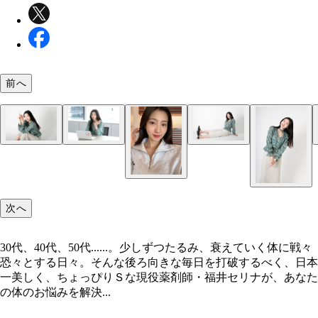
前へ
福井セリナ
福井セリナ
福井セリナ
福井セリナ
次へ
30代、40代、50代......。少しずつたるみ、衰えていく体に戦々
恐々とする日々。そんな後ろ向きな毎日を打破するべく、日本
一美しく、ちょっぴりＳな現役薬剤師・福井セリナが、あなた
の体のお悩みを解決...