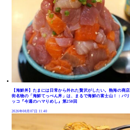
【海鮮丼】たまには日常から外れた贅沢がしたい。熱海の商店
街名物の「海鮮てっぺん丼」は、まるで海鮮の富士山！：パリ
ッコ『今週のハマりめし』第250回
2026年08月07日 11:40