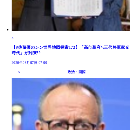
4
【#佐藤優のシン世界地図探索172】「高市幕府≒三代将軍家光
時代」が到来!?
2026年08月07日 07:00
政治・国際