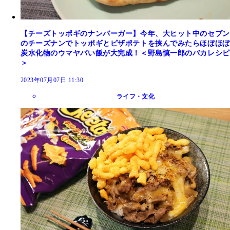
【チーズトッポギのナンバーガー】今年、大ヒット中のセブン
のチーズナンでトッポギとピザポテトを挟んでみたらほぼほぼ
炭水化物のウマヤバい飯が大完成！＜野島慎一郎のバカレシピ
＞
2023年07月07日 11:30
ライフ・文化