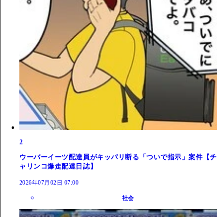
2
ウーバーイーツ配達員がキッパリ断る「ついで指示」案件【チ
ャリンコ爆走配達日誌】
2026年07月02日 07:00
社会