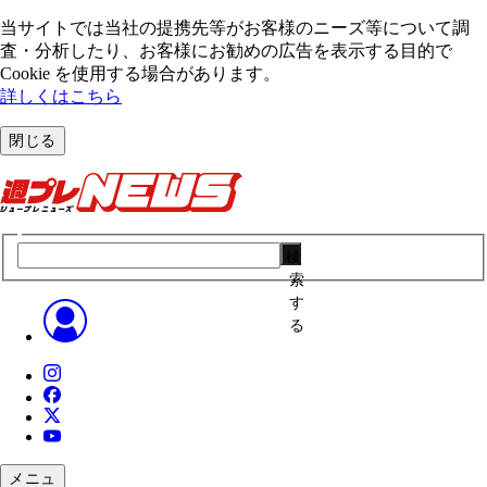
当サイトでは当社の提携先等がお客様のニーズ等について調
査・分析したり、お客様にお勧めの広告を表⽰する⽬的で
Cookie を使⽤する場合があります。
詳しくはこちら
閉じる
検
索
す
る
メニュ