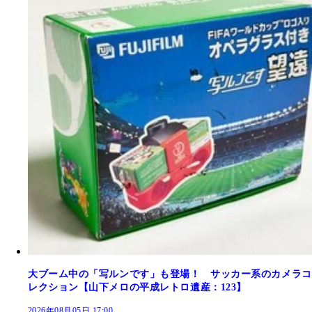
大ブーム中の「写ルンです」も登場！ サッカー系のカメラコ
レクション【山下メロの平成レトロ遺産：123】
2026年08月05日 17:00