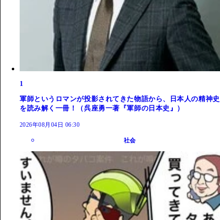
1
軍師というロマンが投影されてきた物語から、日本人の精神史
を読み解く一冊！（呉座勇一著『軍師の日本史』）
2026年08月04日 06:30
社会