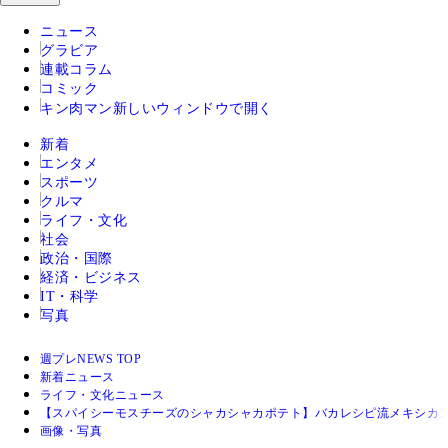
ニュース
グラビア
連載コラム
コミック
キン肉マン
新しいウィンドウで開く
新着
エンタメ
スポーツ
クルマ
ライフ・文化
社会
政治・国際
経済・ビジネス
IT・科学
写真
週プレNEWS TOP
新着ニュース
ライフ・文化ニュース
【スパイシーモスチーズのシャカシャカポテト】バカレシピ流メキシカ
画像・写真