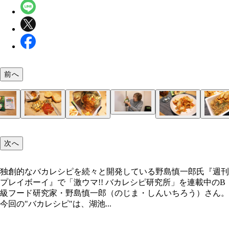
前へ
（３）シェイク！ 袋の開いた部分をしっかり握り
び散らないように気をつけながら激しくシャカシャ
シェイクしよう。よく混ざったら皿に盛りつければ
（１）カット！ スパイシーモスチーズバーガーを
（２）入れる！ 湖池屋ストロングの袋を開け、細
（４）完成！「スパイシーモスチーズのシャカシャ
（５）カスタム！ 時間の経過とともに食感が少し
成。酒が進む絶品おつまみだ！
し、チーズが付着したパティ、トマト、ハラペーニ
カットした（１）すべてとバーガーのソース、チリ
テト」
しっとりしてくるが、それはそれでマッシュポテト
次へ
細かくカットする。トマトは刻みすぎて水っぽくな
ップソースをすべて投入。バンズは使わないが、完
うでウマい。ペヤングにトッピングするとあまりに
いように気をつけよう
た料理を挟んで食べても激ウマ
ッツリ贅沢なウマさに大進化！
独創的なバカレシピを続々と開発している野島慎一郎氏『週刊
プレイボーイ』で「激ウマ!! バカレシピ研究所」を連載中のB
独創的なバカレシピを続々と開発している野島慎一
級フード研究家・野島慎一郎（のじま・しんいちろう）さん。
今回の"バカレシピ"は、湖池...