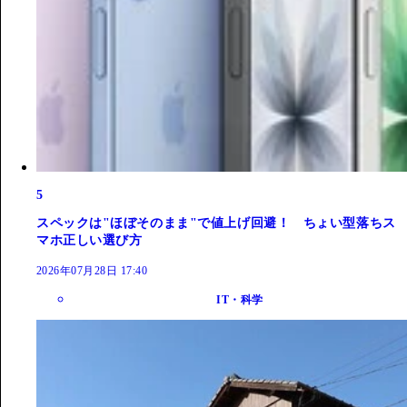
5
スペックは"ほぼそのまま"で値上げ回避！ ちょい型落ちス
マホ正しい選び方
2026年07月28日 17:40
IT・科学