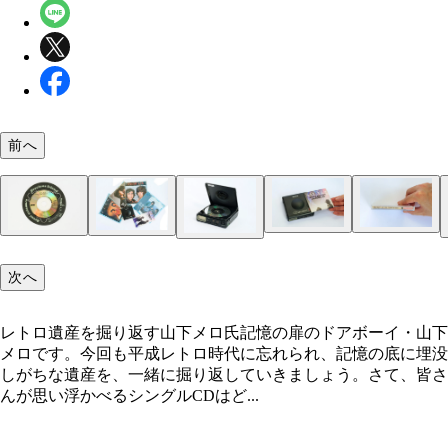
前へ
さまざまな便利グッズがありました！ 外側が紙製
次へ
専用のウォークマンも登場して高音質を持ち運べる
冊CDを守る別売りのプラケース。タイトル部分に
12㎝のアルバムCDにしか対応してないプレイヤー
レトロ遺産を掘り返す山下メロ氏
8㎝CD専用のCDウォークマンも登場しました。こ
に！
コ形の拡大レンズを採用した商品も登場。これで文
するには、12㎝アダプターを装着するという強引
7インチレコードに短冊CDを重ねるとほぼ半分です
ーズには、ディスクの受け軸を外側へズラし、ディ
大きく見えます。個人的にノーベル賞をあげたい
が必要でした
レトロ遺産を掘り返す山下メロ氏記憶の扉のドアボーイ・山下
を本体外側にハミ出させた状態で回転させ12㎝CD
7インチレコードの半分のサイズでした
メロです。今回も平成レトロ時代に忘れられ、記憶の底に埋没
にも対応するという、ぶっ飛んだ機種もありました
しがちな遺産を、一緒に掘り返していきましょう。さて、皆さ
んが思い浮かべるシングルCDはど...