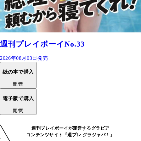
週刊プレイボーイNo.33
2026年08月03日発売
紙の本で購入
開/閉
電子版で購入
開/閉
週刊プレイボーイが運営するグラビア
コンテンツサイト『週プレ グラジャパ！』