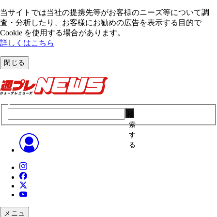
当サイトでは当社の提携先等がお客様のニーズ等について調
査・分析したり、お客様にお勧めの広告を表⽰する⽬的で
Cookie を使⽤する場合があります。
詳しくはこちら
閉じる
検
索
す
る
メニュ