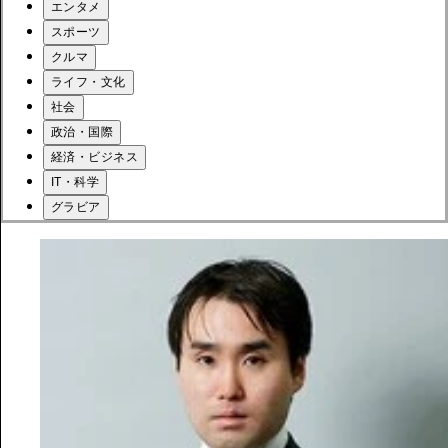
エンタメ
スポーツ
クルマ
ライフ・文化
社会
政治・国際
経済・ビジネス
IT・科学
グラビア