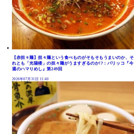
【赤担々麺】担々麺という食べものがそもそもうまいのか、そ
れとも「光陽楼」の担々麺がうますぎるのか!?：パリッコ『今
週のハマりめし』第249回
2026年07月31日 11:40