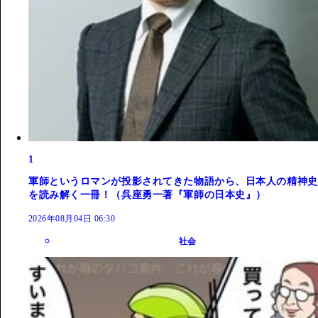
1
軍師というロマンが投影されてきた物語から、日本人の精神史
を読み解く一冊！（呉座勇一著『軍師の日本史』）
2026年08月04日 06:30
社会