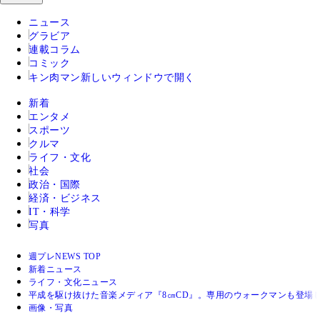
ニュース
グラビア
連載コラム
コミック
キン肉マン
新しいウィンドウで開く
新着
エンタメ
スポーツ
クルマ
ライフ・文化
社会
政治・国際
経済・ビジネス
IT・科学
写真
週プレNEWS TOP
新着ニュース
ライフ・文化ニュース
平成を駆け抜けた音楽メディア『8㎝CD』。専用のウォークマンも登場し
画像・写真