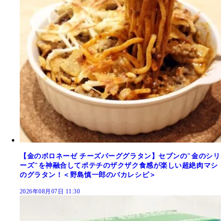
【金のボロネーゼ チーズバーググラタン】セブンの"金のシリ
ーズ"を神融合してポテチのザクザク食感が楽しい超絶肉マシ
のグラタン！＜野島慎一郎のバカレシピ＞
2026年08月07日 11:30