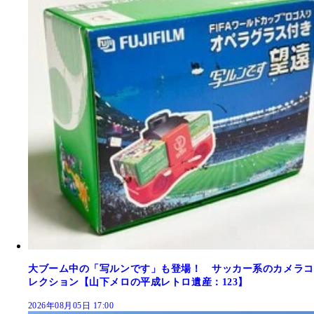
大ブーム中の「写ルンです」も登場！ サッカー系のカメラコ
レクション【山下メロの平成レトロ遺産：123】
2026年08月05日 17:00