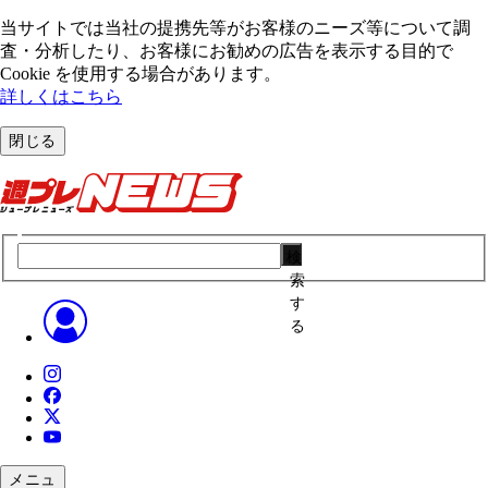
当サイトでは当社の提携先等がお客様のニーズ等について調
査・分析したり、お客様にお勧めの広告を表⽰する⽬的で
Cookie を使⽤する場合があります。
詳しくはこちら
閉じる
検
索
す
る
メニュ