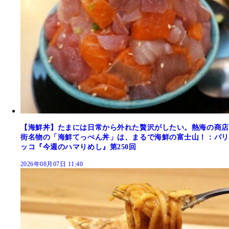
【海鮮丼】たまには日常から外れた贅沢がしたい。熱海の商店
街名物の「海鮮てっぺん丼」は、まるで海鮮の富士山！：パリ
ッコ『今週のハマりめし』第250回
2026年08月07日 11:40