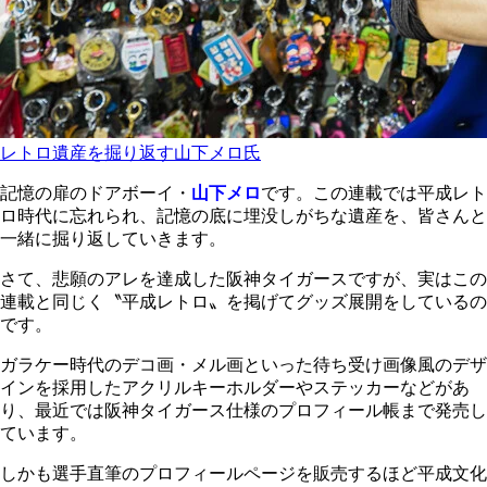
レトロ遺産を掘り返す山下メロ氏
記憶の扉のドアボーイ・
山下メロ
です。この連載では平成レト
ロ時代に忘れられ、記憶の底に埋没しがちな遺産を、皆さんと
一緒に掘り返していきます。
さて、悲願のアレを達成した阪神タイガースですが、実はこの
連載と同じく〝平成レトロ〟を掲げてグッズ展開をしているの
です。
ガラケー時代のデコ画・メル画といった待ち受け画像風のデザ
インを採用したアクリルキーホルダーやステッカーなどがあ
り、最近では阪神タイガース仕様のプロフィール帳まで発売し
ています。
しかも選手直筆のプロフィールページを販売するほど平成文化