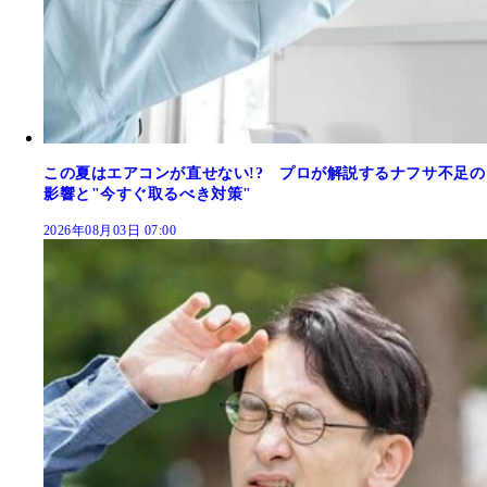
この夏はエアコンが直せない!? プロが解説するナフサ不足の
影響と"今すぐ取るべき対策"
2026年08月03日 07:00