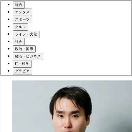
総合
エンタメ
スポーツ
クルマ
ライフ・文化
社会
政治・国際
経済・ビジネス
IT・科学
グラビア