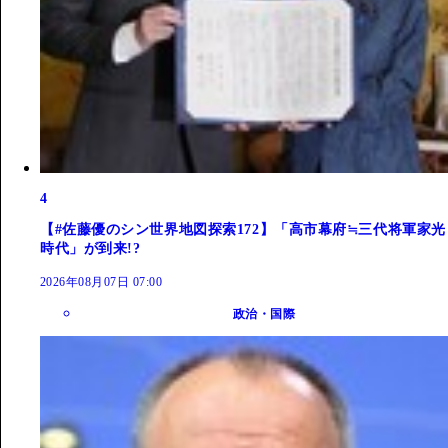
4
【#佐藤優のシン世界地図探索172】「高市幕府≒三代将軍家光
時代」が到来!?
2026年08月07日 07:00
政治・国際