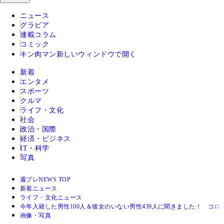
ニュース
グラビア
連載コラム
コミック
キン肉マン
新しいウィンドウで開く
新着
エンタメ
スポーツ
クルマ
ライフ・文化
社会
政治・国際
経済・ビジネス
IT・科学
写真
週プレNEWS TOP
新着ニュース
ライフ・文化ニュース
今年入籍した男性100人＆彼女のいない男性439人に聞きました！ コロ
画像・写真