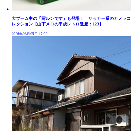
大ブーム中の「写ルンです」も登場！ サッカー系のカメラコ
レクション【山下メロの平成レトロ遺産：123】
2026年08月05日 17:00