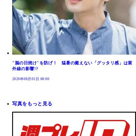
"脳の日焼け"を防げ！ 猛暑の癒えない「グッタリ感」は紫
外線の影響!?
2026年08月01日 08:00
写真をもっと見る