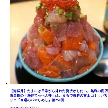
【海鮮丼】たまには日常から外れた贅沢がしたい。熱海の商店
街名物の「海鮮てっぺん丼」は、まるで海鮮の富士山！：パリ
ッコ『今週のハマりめし』第250回