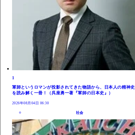
1
軍師というロマンが投影されてきた物語から、日本人の精神史
を読み解く一冊！（呉座勇一著『軍師の日本史』）
2026年08月04日 06:30
社会