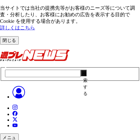
当サイトでは当社の提携先等がお客様のニーズ等について調
査・分析したり、お客様にお勧めの広告を表⽰する⽬的で
Cookie を使⽤する場合があります。
詳しくはこちら
閉じる
検
索
す
る
メニュ