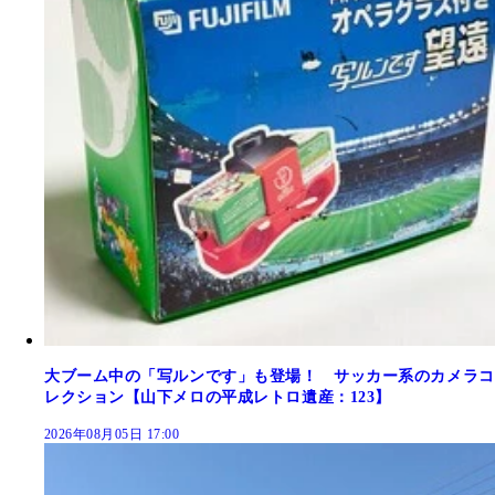
大ブーム中の「写ルンです」も登場！ サッカー系のカメラコ
レクション【山下メロの平成レトロ遺産：123】
2026年08月05日 17:00