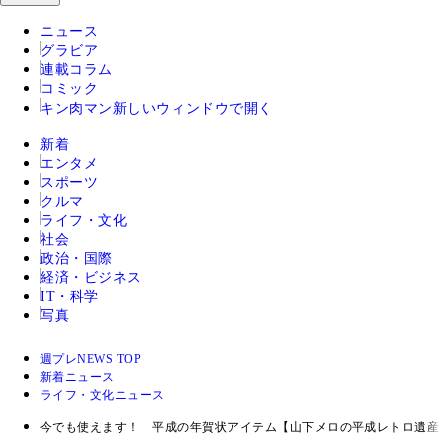
ニュース
グラビア
連載コラム
コミック
キン肉マン
新しいウィンドウで開く
新着
エンタメ
スポーツ
クルマ
ライフ・文化
社会
政治・国際
経済・ビジネス
IT・科学
写真
週プレNEWS TOP
新着ニュース
ライフ・文化ニュース
今でも使えます！ 平成の年賀状アイテム【山下メロの平成レトロ遺産：0