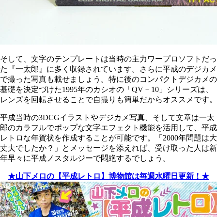
そして、文字のテンプレートは当時の主力ワープロソフトだっ
た『一太郎』に多く収録されています。さらに平成のデジカメ
で撮った写真も載せましょう。特に後のコンパクトデジカメの
基礎を決定づけた1995年のカシオの「QV－10」シリーズは、
レンズを回転させることで自撮りも簡単だからオススメです。
平成当時の3DCGイラストやデジカメ写真、そして文章は一太
郎のカラフルでポップな文字エフェクト機能を活用して、平成
レトロな年賀状を作成することが可能です。「2000年問題は大
丈夫でしたか？」とメッセージを添えれば、受け取った人は新
年早々に平成ノスタルジーで悶絶するでしょう。
★山下メロの【平成レトロ】博物館は毎週水曜日更新！★