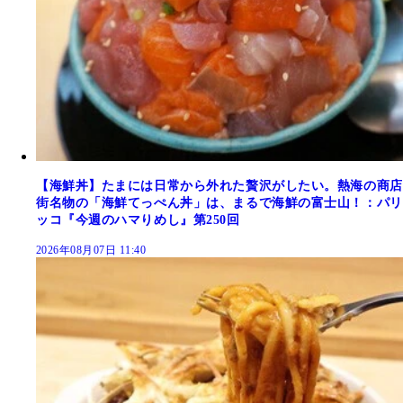
【海鮮丼】たまには日常から外れた贅沢がしたい。熱海の商店
街名物の「海鮮てっぺん丼」は、まるで海鮮の富士山！：パリ
ッコ『今週のハマりめし』第250回
2026年08月07日 11:40