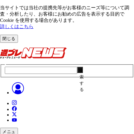
当サイトでは当社の提携先等がお客様のニーズ等について調
査・分析したり、お客様にお勧めの広告を表⽰する⽬的で
Cookie を使⽤する場合があります。
詳しくはこちら
閉じる
検
索
す
る
メニュ