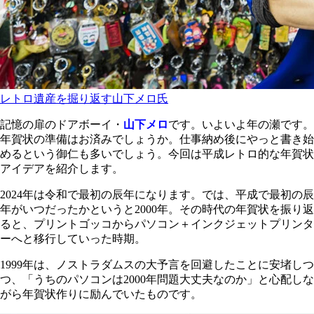
レトロ遺産を掘り返す山下メロ氏
記憶の扉のドアボーイ・
山下メロ
です。いよいよ年の瀬です。
年賀状の準備はお済みでしょうか。仕事納め後にやっと書き始
めるという御仁も多いでしょう。今回は平成レトロ的な年賀状
アイデアを紹介します。
2024年は令和で最初の辰年になります。では、平成で最初の辰
年がいつだったかというと2000年。その時代の年賀状を振り返
ると、プリントゴッコからパソコン＋インクジェットプリンタ
ーへと移行していった時期。
1999年は、ノストラダムスの大予言を回避したことに安堵しつ
つ、「うちのパソコンは2000年問題大丈夫なのか」と心配しな
がら年賀状作りに励んでいたものです。