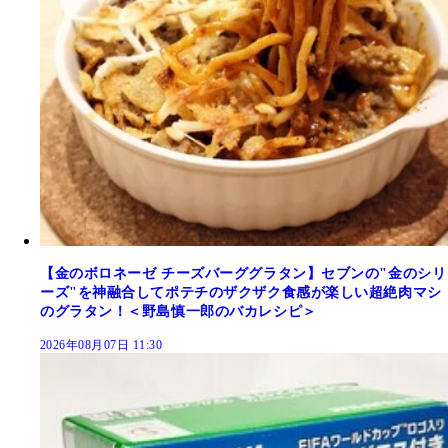
【金のボロネーゼ チーズバーググラタン】セブンの"金のシリ
ーズ"を神融合してポテチのザクザク食感が楽しい超絶肉マシ
のグラタン！＜野島慎一郎のバカレシピ＞
2026年08月07日 11:30