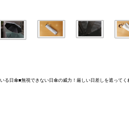
いる日傘■無視できない日傘の威力！厳しい日差しを遮ってく