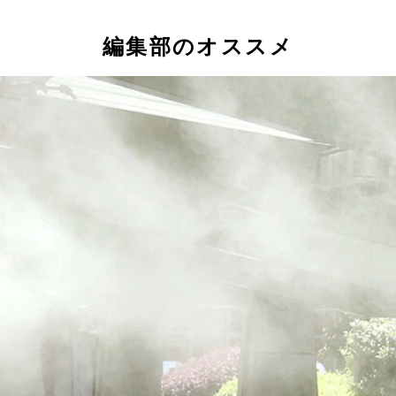
編集部のオススメ
ル。生地裏面に貼りつけられた薄いパネルの効果で、傘を閉じ
格ながらUVカット率99.9％、遮光率99.99％の十分な性能
2200円
造で業界トップクラスの遮熱性能と耐水圧2万7000㎜超を両立
以上の耐久性も魅力。価格：8250円
トラップにより、手首に提げても傘の先端が地面に触れず、気