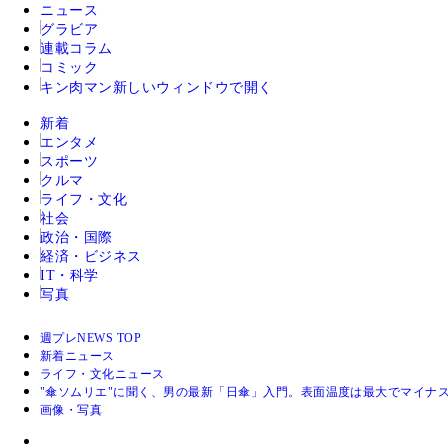
ニュース
グラビア
連載コラム
コミック
キン肉マン
新しいウィンドウで開く
新着
エンタメ
スポーツ
クルマ
ライフ・文化
社会
政治・国際
経済・ビジネス
IT・科学
写真
週プレNEWS TOP
新着ニュース
ライフ・文化ニュース
"傘ソムリエ"に聞く、男の最新「日傘」入門。表面温度は最大でマイナス
画像・写真