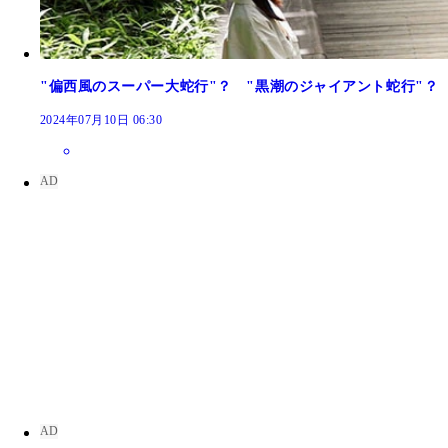
"偏西風のスーパー大蛇行"？ "黒潮のジャイアント蛇行"？
2024年07月10日 06:30
土屋博勇喜 22歳から大手ホームセンターでレイング
く伝える世界初の傘ソムリエとして活動開始。自宅に