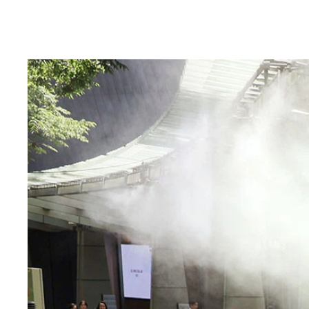
畳みやすさにこだわった、晴雨兼用折傘の中級モデ
ZENTENKOU 60cm
ZENTENKOU 折 55cm
直径約97㎝の晴雨兼用折傘エントリーモデル。低価
クイックシャット ライトUVブロック 折 55cm
210gの軽量設計も特徴。価格：5390円
COKAGE＋木手元55cm ジャンプ折
バー骨による耐風性など、好バランスが光る。価格：
晴雨兼用折傘の最上位モデル。特殊3層ラミネート構
（※）を実現した上に、一般のPUコーティング生地
ストレートハンドルの晴雨兼用長傘。調整できるス
なやかに風を受け流す。価格：2970円