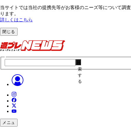
当サイトでは当社の提携先等がお客様のニーズ等について調査・
ります。
詳しくはこちら
閉じる
検
索
す
る
メニュ