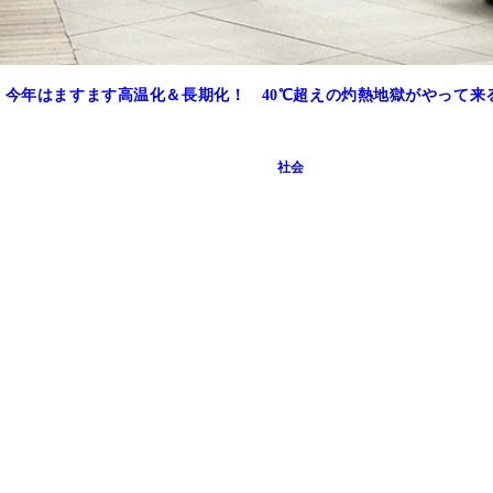
 今年はますます高温化＆長期化！ 40℃超えの灼熱地獄がやって来
社会
ッズを担当。2019年にシューズセレクションに入社し、Wate
200本を超える傘コレクションを持つ。19年、TBS『マツ