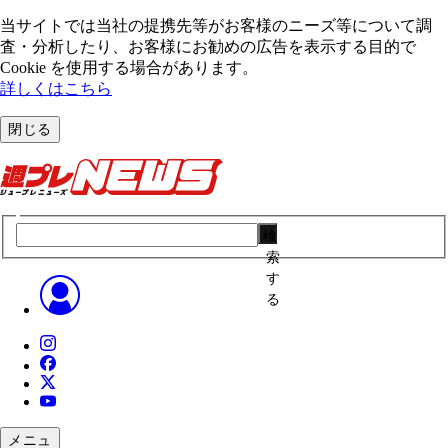
当サイトでは当社の提携先等がお客様のニーズ等について調
査・分析したり、お客様にお勧めの広告を表⽰する⽬的で
Cookie を使⽤する場合があります。
詳しくはこちら
閉じる
検
索
す
る
メニュ