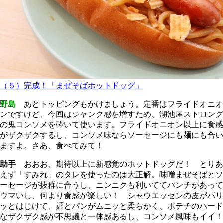
（５）完成！「まぜそばホットドッグ」
野島
あとトッピングもかけましょう。定番はフライドオニオ
ンですけど、今回はジャンク感を増すため、湖池屋ストロング
の鬼コンソメを砕いて使います。フライドオニオン以上に食感
がザクザクするし、コンソメ味ならソーセージにも麺にも合い
ますよ。さあ、食べてみて！
助手
おおお、期待以上に新感覚のホットドッグだ！ とりあ
えず「すみれ」のタレを使ったのは大正解。味噌まぜそばとソ
ーセージが抜群に合うし、ニンニクも利いててパンチがあって
ウマいし、何より食感が楽しい！ シャウエッセンの皮がパリ
ッとはじけて、麺とパンがムニッと柔らかく、ポテチのハード
なザクザク感が不思議と一体感あるし、コンソメ風味もイイ！