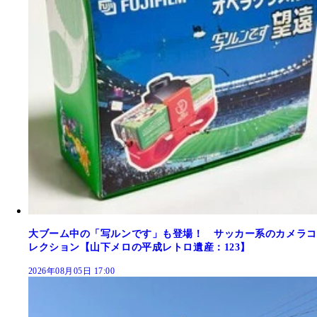
大ブーム中の「写ルンです」も登場！ サッカー系のカメラコ
レクション【山下メロの平成レトロ遺産：123】
2026年08月05日 17:00