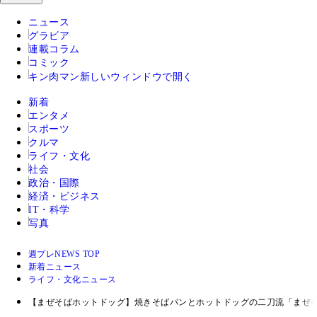
ニュース
グラビア
連載コラム
コミック
キン肉マン
新しいウィンドウで開く
新着
エンタメ
スポーツ
クルマ
ライフ・文化
社会
政治・国際
経済・ビジネス
IT・科学
写真
週プレNEWS TOP
新着ニュース
ライフ・文化ニュース
【まぜそばホットドッグ】焼きそばパンとホットドッグの二刀流「まぜ