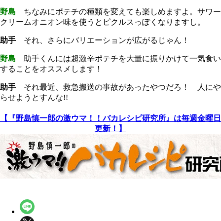
野島
ちなみにポテチの種類を変えても楽しめますよ。サワー
クリームオニオン味を使うとピクルスっぽくなりますし。
助手
それ、さらにバリエーションが広がるじゃん！
野島
助手くんには超激辛ポテチを大量に振りかけて一気食い
することをオススメします！
助手
それ最近、救急搬送の事故があったやつだろ！ 人にや
らせようとすんな!!
【『野島慎一郎の激ウマ！！バカレシピ研究所』は毎週金曜日
更新！】