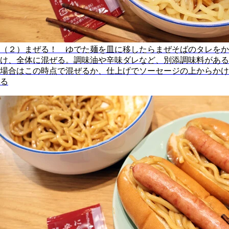
（２）まぜる！ ゆでた麺を皿に移したらまぜそばのタレをか
け、全体に混ぜる。調味油や辛味ダレなど、別添調味料がある
場合はこの時点で混ぜるか、仕上げでソーセージの上からかけ
る