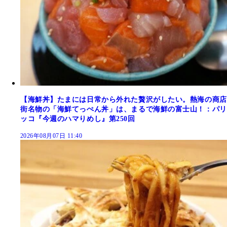
【海鮮丼】たまには日常から外れた贅沢がしたい。熱海の商店
街名物の「海鮮てっぺん丼」は、まるで海鮮の富士山！：パリ
ッコ『今週のハマりめし』第250回
2026年08月07日 11:40