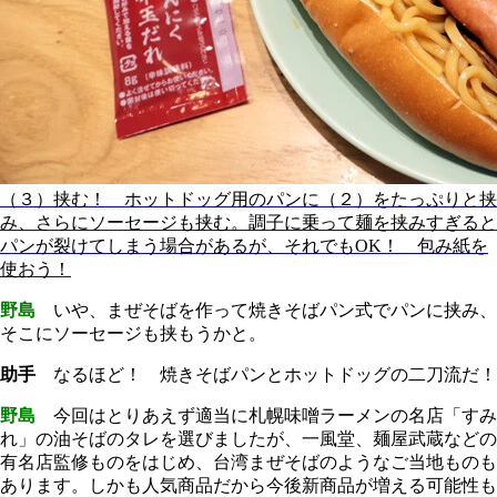
（３）挟む！ ホットドッグ用のパンに（２）をたっぷりと挟
み、さらにソーセージも挟む。調子に乗って麺を挟みすぎると
パンが裂けてしまう場合があるが、それでもOK！ 包み紙を
使おう！
野島
いや、まぜそばを作って焼きそばパン式でパンに挟み、
そこにソーセージも挟もうかと。
助手
なるほど！ 焼きそばパンとホットドッグの二刀流だ！
野島
今回はとりあえず適当に札幌味噌ラーメンの名店「すみ
れ」の油そばのタレを選びましたが、一風堂、麺屋武蔵などの
有名店監修ものをはじめ、台湾まぜそばのようなご当地ものも
あります。しかも人気商品だから今後新商品が増える可能性も