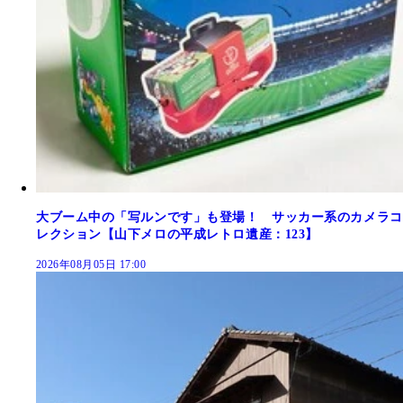
大ブーム中の「写ルンです」も登場！ サッカー系のカメラコ
レクション【山下メロの平成レトロ遺産：123】
2026年08月05日 17:00