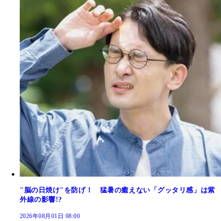
"脳の日焼け"を防げ！ 猛暑の癒えない「グッタリ感」は紫
外線の影響!?
2026年08月01日 08:00