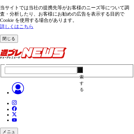
当サイトでは当社の提携先等がお客様のニーズ等について調
査・分析したり、お客様にお勧めの広告を表⽰する⽬的で
Cookie を使⽤する場合があります。
詳しくはこちら
閉じる
検
索
す
る
メニュ