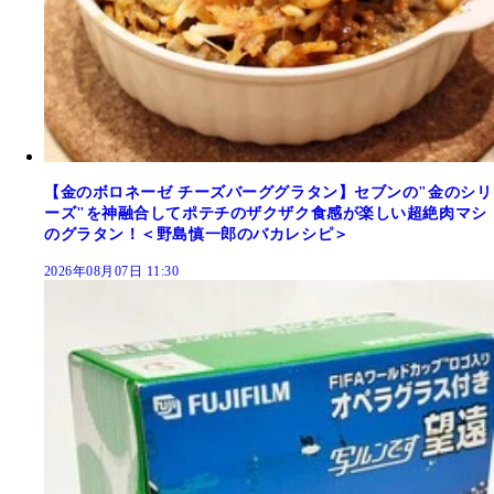
【金のボロネーゼ チーズバーググラタン】セブンの"金のシリ
ーズ"を神融合してポテチのザクザク食感が楽しい超絶肉マシ
のグラタン！＜野島慎一郎のバカレシピ＞
2026年08月07日 11:30