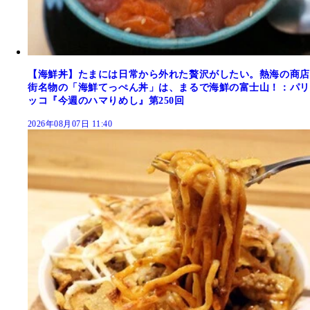
【海鮮丼】たまには日常から外れた贅沢がしたい。熱海の商店
街名物の「海鮮てっぺん丼」は、まるで海鮮の富士山！：パリ
ッコ『今週のハマりめし』第250回
2026年08月07日 11:40