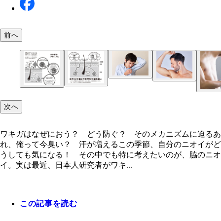
前へ
ワキガはなぜにおう？ どう防ぐ？ そのメカニズ
迫る
白人や黒人は大半がワキガ。そのため「ワキガ」と
次へ
概念が存在しないどころか、セクシーな色気として
えられることもあるそうだ
ワキガはなぜにおう？ どう防ぐ？ そのメカニズムに迫るあ
エクリン汗腺とアポクリン汗腺の違い
ワキガのメカニズム
れ、俺って今臭い？ 汗が増えるこの季節、自分のニオイがど
うしても気になる！ その中でも特に考えたいのが、脇のニオ
イ。実は最近、日本人研究者がワキ...
汗をかいたらこまめに拭き取ったり、消毒スプレー
うことでにおいは抑えられる。蒸れやすい冬もワキ
注意だ
この記事を読む