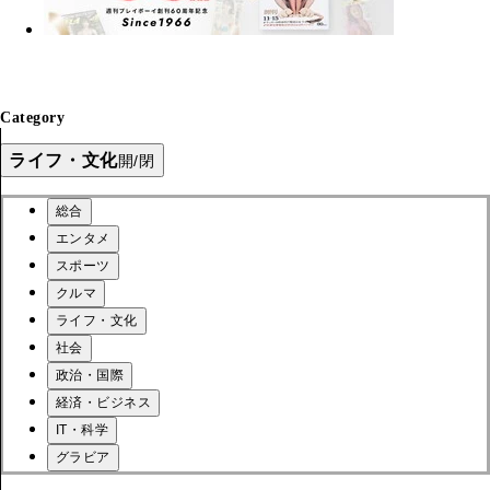
Category
ライフ・文化
開/閉
総合
エンタメ
スポーツ
クルマ
ライフ・文化
社会
政治・国際
経済・ビジネス
IT・科学
グラビア