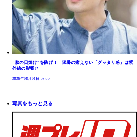
"脳の日焼け"を防げ！ 猛暑の癒えない「グッタリ感」は紫
外線の影響!?
2026年08月01日 08:00
写真をもっと見る