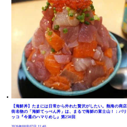
【海鮮丼】たまには日常から外れた贅沢がしたい。熱海の商店
街名物の「海鮮てっぺん丼」は、まるで海鮮の富士山！：パリ
ッコ『今週のハマりめし』第250回
2026年08月07日 11:40