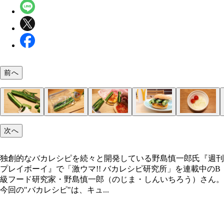
前へ
（１）皮むき！ キュウリを水洗いし、ピーラーな
（２）漬ける！ キュウリの水分をよく拭き取り、
（３）挟む！ ダブルチーズバーガーを開き、お好
（４）完成！「スーパーピクルスバーガー」
（５）トッピング！ （２）の時点でキュウリのほ
独創的なバカレシピを続々と開発している野島慎一
次へ
何ヵ所か皮をむく。重要なので繰り返す。キュウリ
プロックやビニール袋に入れてカンタン酢を全体が
サイズに切った（２）を挟む。食べるときは包み紙
も具材を用意し、一緒にカンタン酢に漬けてピクル
洗いし、ピーラーなどで何ヵ所か皮をむく。これを
る程度まで注いだら軽く揉み込み冷蔵庫で保存。そ
してバリボリと豪快にかぶりつこう。ピクルス好き
するのもアリ。タマネギやミニトマトは間違いのな
独創的なバカレシピを続々と開発している野島慎一郎氏『週刊
だけで漬かり方が全然違う！
ま1時間以上漬け込もう
大満足間違いなし！
マさ！ ほかにもお好みで、ぜひ！
プレイボーイ』で「激ウマ!! バカレシピ研究所」を連載中のB
級フード研究家・野島慎一郎（のじま・しんいちろう）さん。
今回の"バカレシピ"は、キュ...