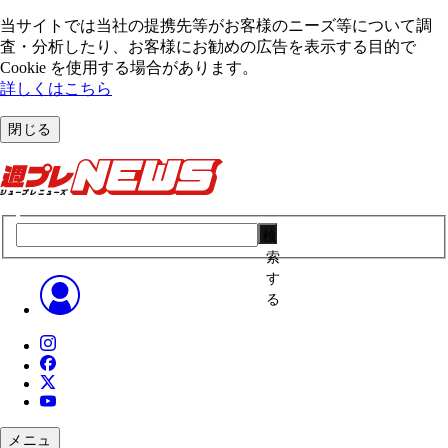
当サイトでは当社の提携先等がお客様のニーズ等について調
査・分析したり、お客様にお勧めの広告を表⽰する⽬的で
Cookie を使⽤する場合があります。
詳しくはこちら
閉じる
検
索
す
る
メニュ