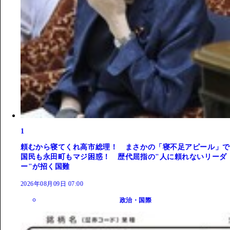
1
頼むから寝てくれ高市総理！ まさかの「寝不足アピール」で
国民も永田町もマジ困惑！ 歴代屈指の"人に頼れないリーダ
ー"が招く国難
2026年08月09日 07:00
政治・国際