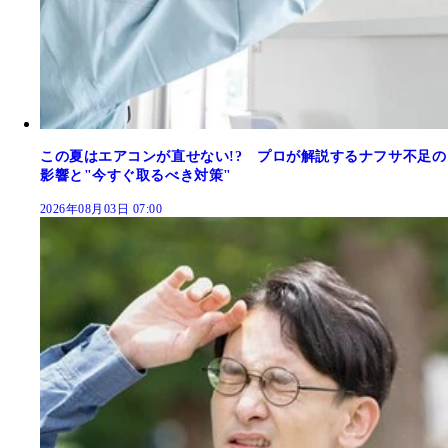
この夏はエアコンが直せない!? プロが解説するナフサ不足の
影響と"今すぐ取るべき対策"
2026年08月03日 07:00