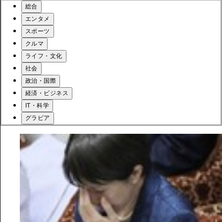
総合
エンタメ
スポーツ
クルマ
ライフ・文化
社会
政治・国際
経済・ビジネス
IT・科学
グラビア