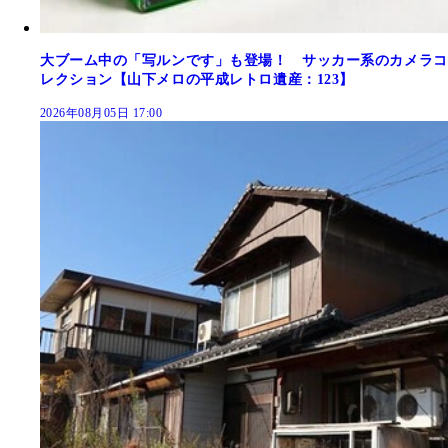
大ブーム中の「写ルンです」も登場！ サッカー系のカメラコ
レクション【山下メロの平成レトロ遺産：123】
2026年08月05日 17:00