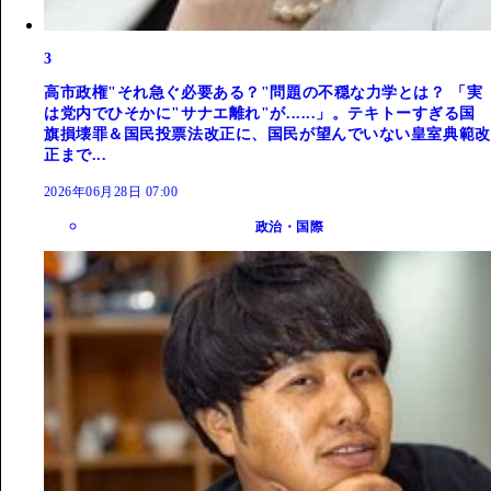
3
高市政権"それ急ぐ必要ある？"問題の不穏な力学とは？ 「実
は党内でひそかに"サナエ離れ"が......」。テキトーすぎる国
旗損壊罪＆国民投票法改正に、国民が望んでいない皇室典範改
正まで...
2026年06月28日 07:00
政治・国際