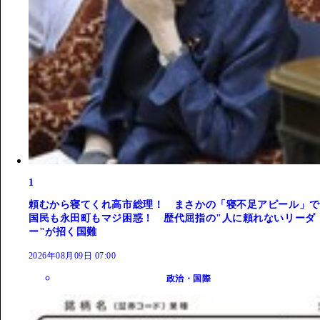
1
頼むから寝てくれ高市総理！ まさかの「寝不足アピール」で
国民も永田町もマジ困惑！ 歴代屈指の"人に頼れないリーダ
ー"が招く国難
2026年08月09日 07:00
政治・国際