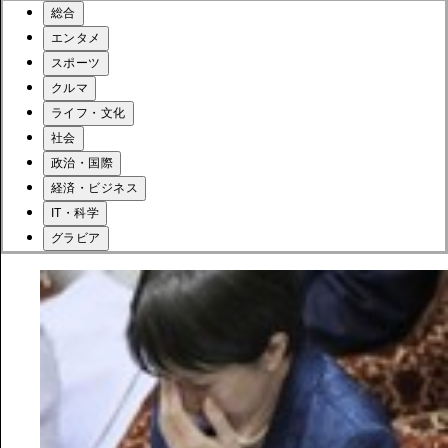
総合
エンタメ
スポーツ
クルマ
ライフ・文化
社会
政治・国際
経済・ビジネス
IT・科学
グラビア