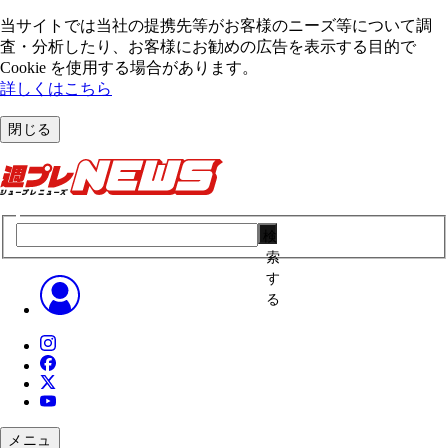
当サイトでは当社の提携先等がお客様のニーズ等について調
査・分析したり、お客様にお勧めの広告を表⽰する⽬的で
Cookie を使⽤する場合があります。
詳しくはこちら
閉じる
検
索
す
る
メニュ