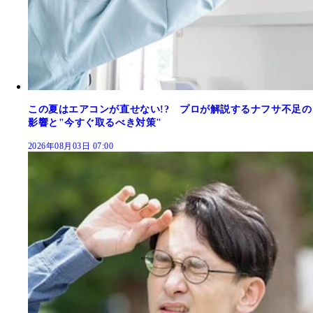
この夏はエアコンが直せない!? プロが解説するナフサ不足の
影響と"今すぐ取るべき対策"
2026年08月03日 07:00