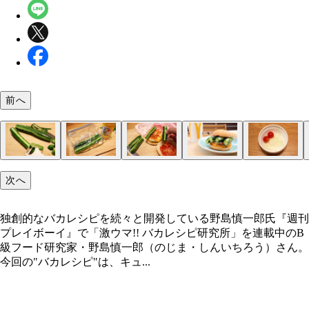
前へ
（１）皮むき！ キュウリを水洗いし、ピーラーな
（２）漬ける！ キュウリの水分をよく拭き取り、
（３）挟む！ ダブルチーズバーガーを開き、お好
（４）完成！「スーパーピクルスバーガー」
（５）トッピング！ （２）の時点でキュウリのほ
独創的なバカレシピを続々と開発している野島慎一
次へ
何ヵ所か皮をむく。重要なので繰り返す。キュウリ
プロックやビニール袋に入れてカンタン酢を全体が
サイズに切った（２）を挟む。食べるときは包み紙
も具材を用意し、一緒にカンタン酢に漬けてピクル
洗いし、ピーラーなどで何ヵ所か皮をむく。これを
る程度まで注いだら軽く揉み込み冷蔵庫で保存。そ
してバリボリと豪快にかぶりつこう。ピクルス好き
するのもアリ。タマネギやミニトマトは間違いのな
独創的なバカレシピを続々と開発している野島慎一郎氏『週刊
だけで漬かり方が全然違う！
ま1時間以上漬け込もう
大満足間違いなし！
マさ！ ほかにもお好みで、ぜひ！
プレイボーイ』で「激ウマ!! バカレシピ研究所」を連載中のB
級フード研究家・野島慎一郎（のじま・しんいちろう）さん。
今回の"バカレシピ"は、キュ...