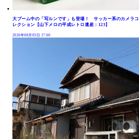
大ブーム中の「写ルンです」も登場！ サッカー系のカメラコ
レクション【山下メロの平成レトロ遺産：123】
2026年08月05日 17:00