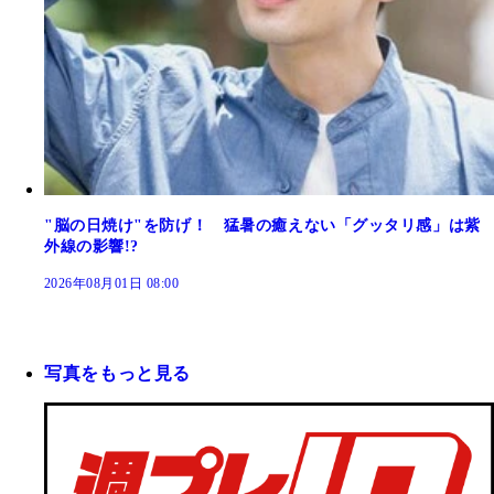
"脳の日焼け"を防げ！ 猛暑の癒えない「グッタリ感」は紫
外線の影響!?
2026年08月01日 08:00
写真をもっと見る