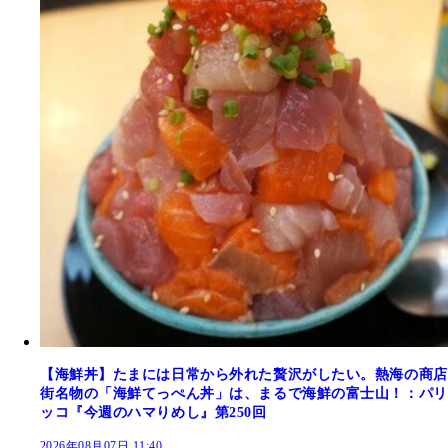
【海鮮丼】たまには日常から外れた贅沢がしたい。熱海の商店
街名物の「海鮮てっぺん丼」は、まるで海鮮の富士山！：パリ
ッコ『今週のハマりめし』第250回
2026年08月07日 11:40