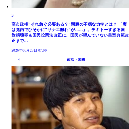
3
高市政権"それ急ぐ必要ある？"問題の不穏な力学とは？ 「実
は党内でひそかに"サナエ離れ"が......」。テキトーすぎる国
旗損壊罪＆国民投票法改正に、国民が望んでいない皇室典範改
正まで...
2026年06月28日 07:00
政治・国際