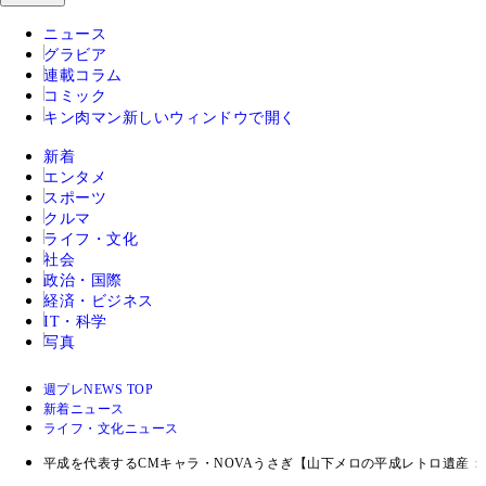
ニュース
グラビア
連載コラム
コミック
キン肉マン
新しいウィンドウで開く
新着
エンタメ
スポーツ
クルマ
ライフ・文化
社会
政治・国際
経済・ビジネス
IT・科学
写真
週プレNEWS TOP
新着ニュース
ライフ・文化ニュース
平成を代表するCMキャラ・NOVAうさぎ【山下メロの平成レトロ遺産：0