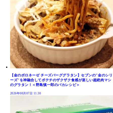
【金のボロネーゼ チーズバーググラタン】セブンの"金のシリ
ーズ"を神融合してポテチのザクザク食感が楽しい超絶肉マシ
のグラタン！＜野島慎一郎のバカレシピ＞
2026年08月07日 11:30