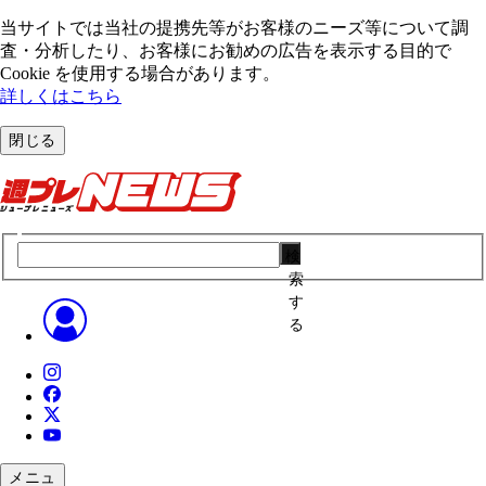
当サイトでは当社の提携先等がお客様のニーズ等について調
査・分析したり、お客様にお勧めの広告を表⽰する⽬的で
Cookie を使⽤する場合があります。
詳しくはこちら
閉じる
検
索
す
る
メニュ