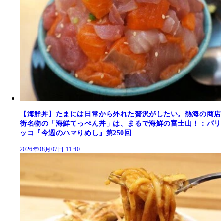
【海鮮丼】たまには日常から外れた贅沢がしたい。熱海の商店
街名物の「海鮮てっぺん丼」は、まるで海鮮の富士山！：パリ
ッコ『今週のハマりめし』第250回
2026年08月07日 11:40