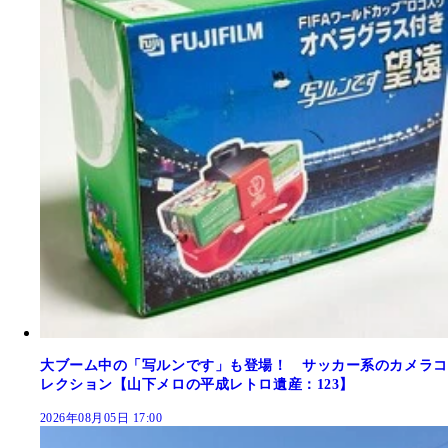
大ブーム中の「写ルンです」も登場！ サッカー系のカメラコ
レクション【山下メロの平成レトロ遺産：123】
2026年08月05日 17:00