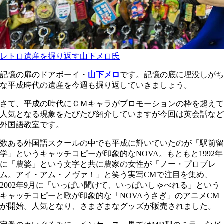
レトロ遺産を掘り返す山下メロ氏
記憶の扉のドアボーイ・
山下メロ
です。記憶の底に埋没しがち
な平成時代の遺産を今週も掘り返していきましょう。
さて、平成の時代にＣＭキャラがプロモーションの枠を超えて
人気となる現象をたびたび紹介していますが今回は英会話など
外国語教室です。
数ある外国語スクールの中でも平成に輝いていたのが「駅前留
学」というキャッチコピーが印象的なNOVA。もともと1992年
に「農婆」という文字と共に農家の女性が「ノー・プロブレ
ム。アイ・アム・ノヴァ！」と笑う実写CMで注目を集め、
2002年9月に「いっぱい聞けて、いっぱいしゃべれる」という
キャッチコピーと歌が印象的な「NOVAうさぎ」のアニメCM
が開始。人気となり、さまざまなグッズが販売されました。