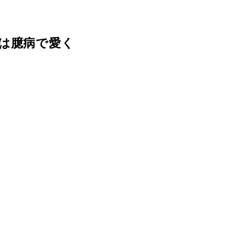
は臆病で愛く