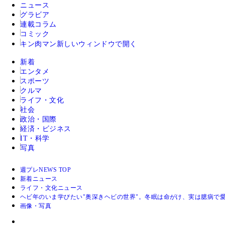
ニュース
グラビア
連載コラム
コミック
キン肉マン
新しいウィンドウで開く
新着
エンタメ
スポーツ
クルマ
ライフ・文化
社会
政治・国際
経済・ビジネス
IT・科学
写真
週プレNEWS TOP
新着ニュース
ライフ・文化ニュース
ヘビ年のいま学びたい"奥深きヘビの世界"。冬眠は命がけ、実は臆病で
画像・写真