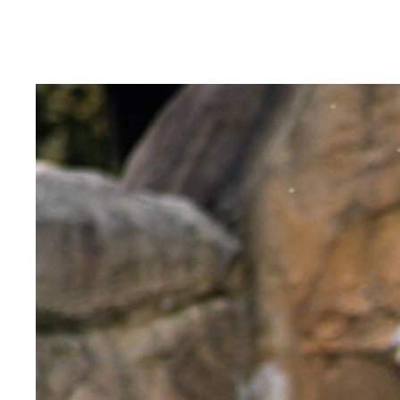
オオアナコンダ
エラブウミヘビ
アミメニシキヘビ
ヤマカガシ（写真提供／ジャパン・スネークセンタ
ハブ
セイブガボンアダー
インドニシキヘビ
ヤマカガシ
縁起がいいといわれる白蛇
ラフツリーブッシュバイパー
ブラックマンバ（写真提供／ジャパン・スネークセ