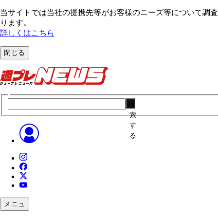
当サイトでは当社の提携先等がお客様のニーズ等について調査・
ります。
詳しくはこちら
閉じる
検
索
す
る
メニュ