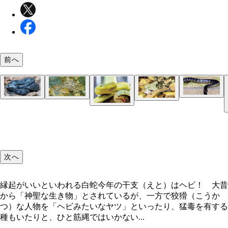
前へ
オオアナコンダ
エラブウミヘビ
アミメニシキヘビ
ヤマカガシ（写真提供／ジャパン・スネークセンタ
ハブ
セイブガボンアダー
インドニシキヘビ
ヤマカガシ
縁起がいいといわれる白蛇
ラフツリーブッシュバイパー
ブラックマンバ（写真提供／ジャパン・スネークセ
ー）
次へ
セイブシシバナヘビ
縁起がいいといわれる白蛇今年の干支（えと）はヘビ！ 大昔
から「神聖な生き物」とされているが、一方で狡猾（こうか
つ）な人物を「ヘビみたいなヤツ」といったり、猛毒を有する
種もいたりと、ひと筋縄ではいかない...
アミメニシキヘビ
アオダイショウ