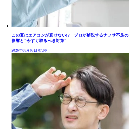
この夏はエアコンが直せない!? プロが解説するナフサ不足の
影響と"今すぐ取るべき対策"
2026年08月03日 07:00