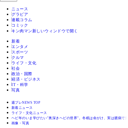
ニュース
グラビア
連載コラム
コミック
キン肉マン
新しいウィンドウで開く
新着
エンタメ
スポーツ
クルマ
ライフ・文化
社会
政治・国際
経済・ビジネス
IT・科学
写真
週プレNEWS TOP
新着ニュース
ライフ・文化ニュース
ヘビ年のいま学びたい"奥深きヘビの世界"。冬眠は命がけ、実は臆病で
画像・写真