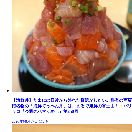
【海鮮丼】たまには日常から外れた贅沢がしたい。熱海の商店
街名物の「海鮮てっぺん丼」は、まるで海鮮の富士山！：パリ
ッコ『今週のハマりめし』第250回
2026年08月07日 11:40