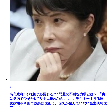
2
高市政権"それ急ぐ必要ある？"問題の不穏な力学とは？ 「実
は党内でひそかに"サナエ離れ"が......」。テキトーすぎる国
旗損壊罪＆国民投票法改正に、国民が望んでいない皇室典範改