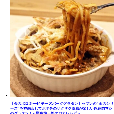
【金のボロネーゼ チーズバーググラタン】セブンの"金のシリ
ーズ"を神融合してポテチのザクザク食感が楽しい超絶肉マシ
のグラタン！＜野島慎一郎のバカレシピ＞