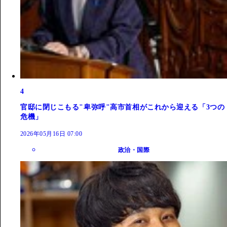
4
官邸に閉じこもる"卑弥呼"高市首相がこれから迎える「3つの
危機」
2026年05月16日 07:00
政治・国際