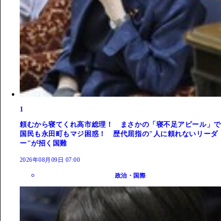
1
頼むから寝てくれ高市総理！ まさかの「寝不足アピール」で
国民も永田町もマジ困惑！ 歴代屈指の"人に頼れないリーダ
ー"が招く国難
2026年08月09日 07:00
政治・国際