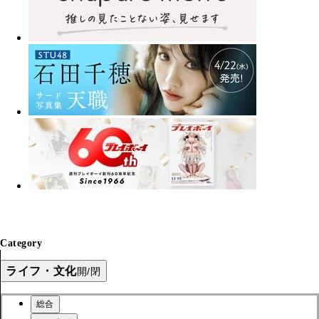
Category
ライフ・文化
開/閉
総合