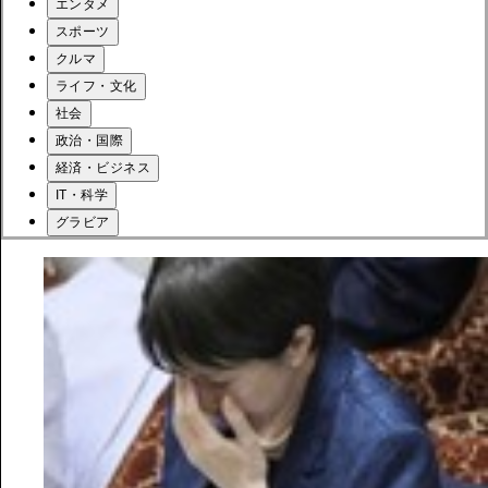
エンタメ
スポーツ
クルマ
ライフ・文化
社会
政治・国際
経済・ビジネス
IT・科学
グラビア