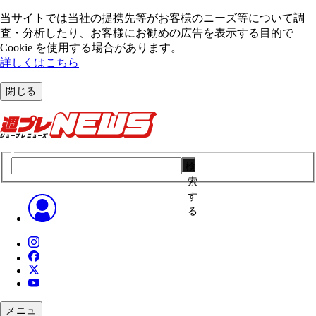
当サイトでは当社の提携先等がお客様のニーズ等について調
査・分析したり、お客様にお勧めの広告を表⽰する⽬的で
Cookie を使⽤する場合があります。
詳しくはこちら
閉じる
検
索
す
る
メニュ