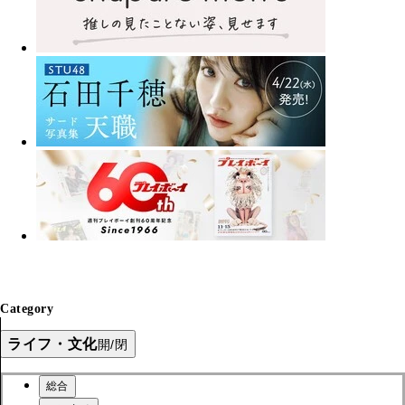
Category
ライフ・文化
開/閉
総合