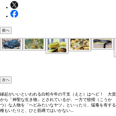
前へ
オオアナコンダ
エラブウミヘビ
アミメニシキヘビ
ヤマカガシ（写真提供／ジャパン・スネークセンタ
ハブ
セイブガボンアダー
インドニシキヘビ
ヤマカガシ
縁起がいいといわれる白蛇
ラフツリーブッシュバイパー
ブラックマンバ（写真提供／ジャパン・スネークセ
ー）
次へ
セイブシシバナヘビ
縁起がいいといわれる白蛇今年の干支（えと）はヘビ！ 大昔
から「神聖な生き物」とされているが、一方で狡猾（こうか
つ）な人物を「ヘビみたいなヤツ」といったり、猛毒を有する
種もいたりと、ひと筋縄ではいかない...
アミメニシキヘビ
アオダイショウ