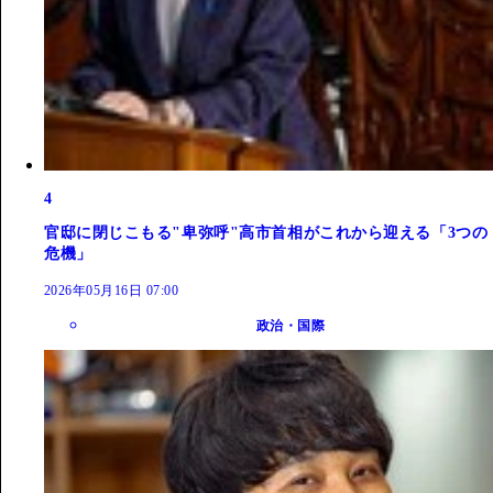
4
官邸に閉じこもる"卑弥呼"高市首相がこれから迎える「3つの
危機」
2026年05月16日 07:00
政治・国際