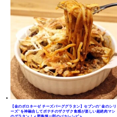
【金のボロネーゼ チーズバーググラタン】セブンの"金のシリ
ーズ"を神融合してポテチのザクザク食感が楽しい超絶肉マシ
のグラタン！＜野島慎一郎のバカレシピ＞