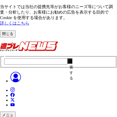
当サイトでは当社の提携先等がお客様のニーズ等について調
査・分析したり、お客様にお勧めの広告を表⽰する⽬的で
Cookie を使⽤する場合があります。
詳しくはこちら
閉じる
検
索
す
る
メニュ