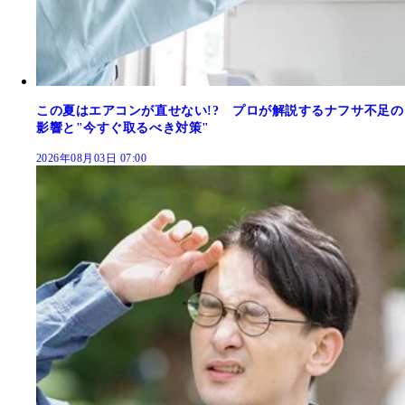
この夏はエアコンが直せない!? プロが解説するナフサ不足の
影響と"今すぐ取るべき対策"
2026年08月03日 07:00