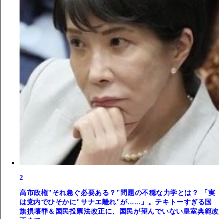
2
高市政権"それ急ぐ必要ある？"問題の不穏な力学とは？ 「実
は党内でひそかに"サナエ離れ"が......」。テキトーすぎる国
旗損壊罪＆国民投票法改正に、国民が望んでいない皇室典範改