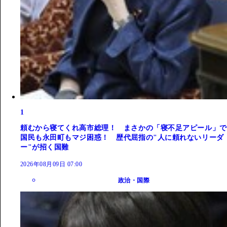
1
頼むから寝てくれ高市総理！ まさかの「寝不足アピール」で
国民も永田町もマジ困惑！ 歴代屈指の"人に頼れないリーダ
ー"が招く国難
2026年08月09日 07:00
政治・国際