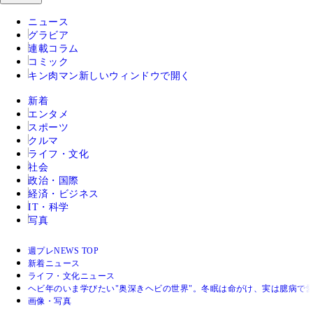
ニュース
グラビア
連載コラム
コミック
キン肉マン
新しいウィンドウで開く
新着
エンタメ
スポーツ
クルマ
ライフ・文化
社会
政治・国際
経済・ビジネス
IT・科学
写真
週プレNEWS TOP
新着ニュース
ライフ・文化ニュース
ヘビ年のいま学びたい"奥深きヘビの世界"。冬眠は命がけ、実は臆病で
画像・写真