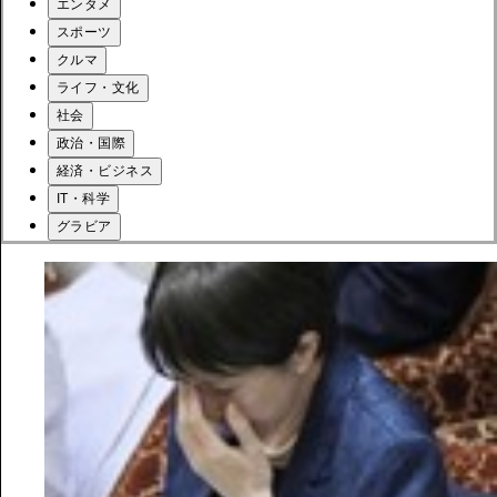
エンタメ
スポーツ
クルマ
ライフ・文化
社会
政治・国際
経済・ビジネス
IT・科学
グラビア