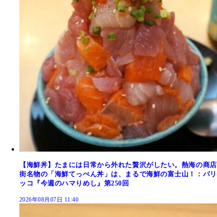
【海鮮丼】たまには日常から外れた贅沢がしたい。熱海の商店
街名物の「海鮮てっぺん丼」は、まるで海鮮の富士山！：パリ
ッコ『今週のハマりめし』第250回
2026年08月07日 11:40